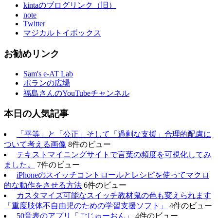
kintaのブログリンク（旧）
note
Twitter
マジカルトイボックス
お勧めリンク
Sam's e-AT Lab
ポランの広場
福島さんのYouTubeチャンネル
本日の人気記事
「平等」と「公正」そして「過剰な支援」合理的配慮に
ついて考える画像
8件のビュー
テキストマイニングサイトで言葉の頻度を可視化してみ
ました。
7件のビュー
iPhoneのスイッチコントロールとレシピを使ってマクロ
的な動作をさせる方法
6件のビュー
カスタマイズ可能なスイッチ教材鬼の色も変えられます
「重度肢体不自由児のための学習支援ソフト」
4件のビュー
50音表のアプリ「ごじゅーおん」
4件のビュー