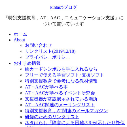
kintaのブログ
「特別支援教育，AT，AAC，コミュニケーション支援」に
ついて書いています
ホーム
About
お問い合わせ
リンクリスト(2019/12/18)
プライバシーポリシー
おすすめ情報
絵カードシンボルを手に入れるなら
フリーで使える学習ソフト･支援ソフト
特別支援教育で参考になる教材情報
AT・AACが学べる本
AT・AACが学べるイベント研究会
支援機器が常設展示されている場所
AT，AAC関連のメーリングリスト
特別支援教育，AT関連のメールマガジン
研修のためのリンクリスト
ネタばらし「障害による困難さを例示したり疑似