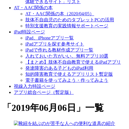
体験できるサイト」リスト
AT・AAC関係の本
AT・AAC関係の本（2020/04/05）
肢体不自由児のためのタブレットPCの活用
特別支援教育の実践情報サポートページ
iPad特設ページ
iPad、iPhoneアプリ一覧
iPadアプリを探す参考サイト
iPadで作れる教材作成アプリ一覧
入れておいた方がいい、無料アプリ10選
【まとめ】肢体不自由教育で使えるiPadアプリ
発達障害のある子どものiPad利用
知的障害教育で使えるアプリリスト暫定版
電子書籍を使ってみよう・作ってみよう
視線入力特設ページ
アプリ総合ページ（暫定版）
「
2019年06月06日
」
一覧