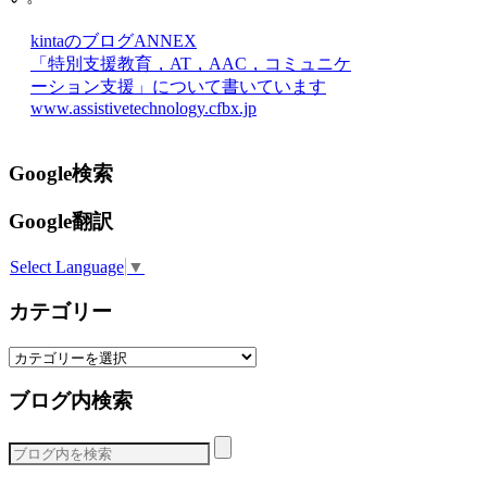
kintaのブログANNEX
「特別支援教育，AT，AAC，コミュニケ
ーション支援」について書いています
www.assistivetechnology.cfbx.jp
Google検索
Google翻訳
Select Language
▼
カテゴリー
カ
テ
ブログ内検索
ゴ
リ
ー