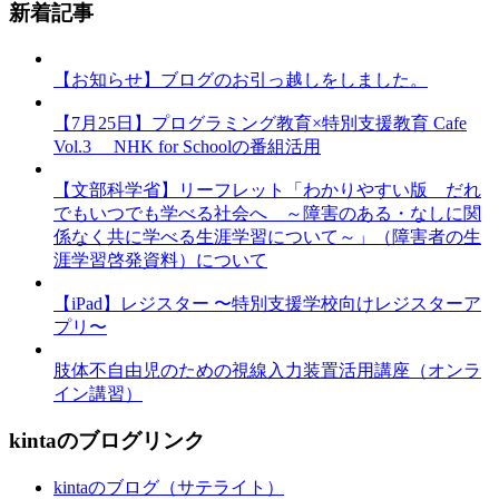
新着記事
【お知らせ】ブログのお引っ越しをしました。
【7月25日】プログラミング教育×特別支援教育 Cafe
Vol.3 NHK for Schoolの番組活用
【文部科学省】リーフレット「わかりやすい版 だれ
でもいつでも学べる社会へ ～障害のある・なしに関
係なく共に学べる生涯学習について～」（障害者の生
涯学習啓発資料）について
【iPad】レジスター 〜特別支援学校向けレジスターア
プリ〜
肢体不自由児のための視線入力装置活用講座（オンラ
イン講習）
kintaのブログリンク
kintaのブログ（サテライト）