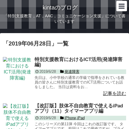
kintaのブログ
「特別支援教育，AT，AAC，コミュニケーション支援」について書
いています
「
2019年06月28日
」
一覧
特別支援教育におけるICT活用(発達障害
編)
2019/6/28
発達障害
先日は、小中学校の通常の学級で指導をされている教
員の皆さんに特別支援教育でのICT活用についてお話
をしました。 当日は資料をお...
記事を読む
【改訂版】肢体不自由教育で使えるiPad
アプリ（11）タイマーアプリ編
2019/6/28
iPhone,iPad
このシリーズの第11弾 今回はこれの改訂版です。 タ
イマーアプリです。前回はこれで最終ですが、プライ