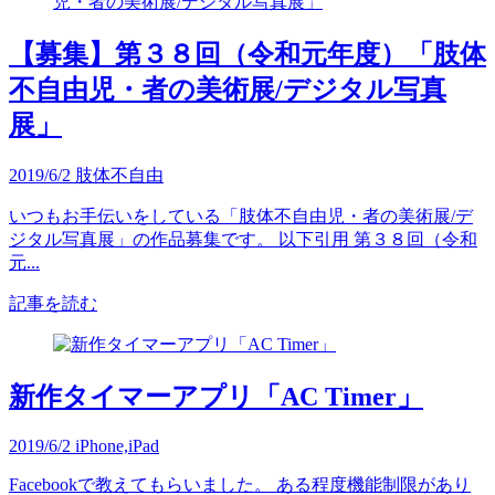
【募集】第３８回（令和元年度）「肢体
不自由児・者の美術展/デジタル写真
展」
2019/6/2
肢体不自由
いつもお手伝いをしている「肢体不自由児・者の美術展/デ
ジタル写真展」の作品募集です。 以下引用 第３８回（令和
元...
記事を読む
新作タイマーアプリ「AC Timer」
2019/6/2
iPhone,iPad
Facebookで教えてもらいました。 ある程度機能制限があり