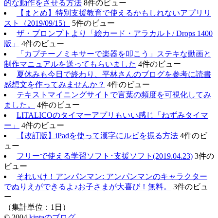
的な動作をさせる方法
8件のビュー
【まとめ】特別支援教育で使えるかもしれないアプリリ
スト（2019/09/15）
5件のビュー
ザ・プロンプトより「絵カード・アラカルト/ Drops 1400
版」
4件のビュー
「カプチーノミキサーで楽器を叩こう」ステキな動画と
制作マニュアルを送ってもらいました
4件のビュー
夏休みも今日で終わり、平林さんのブログを参考に読書
感想文を作ってみませんか？
4件のビュー
テキストマイニングサイトで言葉の頻度を可視化してみ
ました。
4件のビュー
LITALICOのタイマーアプリもいい感じ「ねずみタイマ
ー」
4件のビュー
【改訂版】iPadを使って漢字にルビを振る方法
4件のビ
ュー
フリーで使える学習ソフト･支援ソフト(2019.04.23)
3件の
ビュー
それいけ！アンパンマン: アンパンマンのキャラクター
でぬりえができるよ♪お子さまが大喜び！無料。
3件のビュ
ー
（集計単位：1日）
© 2004
kintaのブログ
.