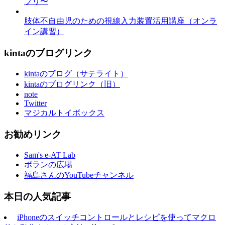
プリ〜
肢体不自由児のための視線入力装置活用講座（オンラ
イン講習）
kintaのブログリンク
kintaのブログ（サテライト）
kintaのブログリンク（旧）
note
Twitter
マジカルトイボックス
お勧めリンク
Sam's e-AT Lab
ポランの広場
福島さんのYouTubeチャンネル
本日の人気記事
iPhoneのスイッチコントロールとレシピを使ってマクロ