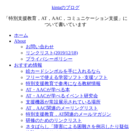
kintaのブログ
「特別支援教育，AT，AAC，コミュニケーション支援」に
ついて書いています
ホーム
About
お問い合わせ
リンクリスト(2019/12/18)
プライバシーポリシー
おすすめ情報
絵カードシンボルを手に入れるなら
フリーで使える学習ソフト･支援ソフト
特別支援教育で参考になる教材情報
AT・AACが学べる本
AT・AACが学べるイベント研究会
支援機器が常設展示されている場所
AT，AAC関連のメーリングリスト
特別支援教育，AT関連のメールマガジン
研修のためのリンクリスト
ネタばらし「障害による困難さを例示したり疑似