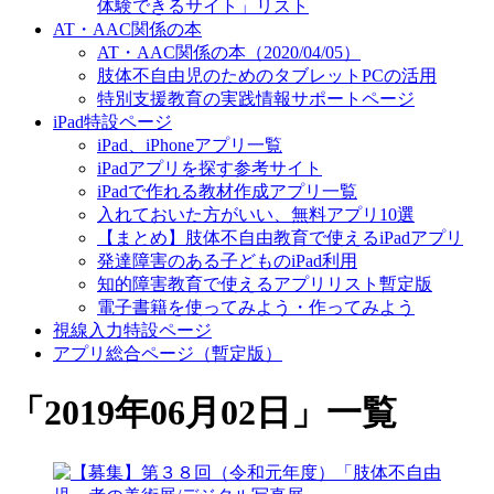
体験できるサイト」リスト
AT・AAC関係の本
AT・AAC関係の本（2020/04/05）
肢体不自由児のためのタブレットPCの活用
特別支援教育の実践情報サポートページ
iPad特設ページ
iPad、iPhoneアプリ一覧
iPadアプリを探す参考サイト
iPadで作れる教材作成アプリ一覧
入れておいた方がいい、無料アプリ10選
【まとめ】肢体不自由教育で使えるiPadアプリ
発達障害のある子どものiPad利用
知的障害教育で使えるアプリリスト暫定版
電子書籍を使ってみよう・作ってみよう
視線入力特設ページ
アプリ総合ページ（暫定版）
「
2019年06月02日
」
一覧