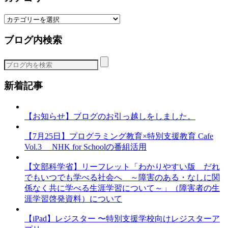
カ
テ
ブログ内検索
ゴ
リ
ー
新着記事
【お知らせ】ブログのお引っ越しをしました。
【7月25日】プログラミング教育×特別支援教育 Cafe
Vol.3 NHK for Schoolの番組活用
【文部科学省】リーフレット「わかりやすい版 だれ
でもいつでも学べる社会へ ～障害のある・なしに関
係なく共に学べる生涯学習について～」（障害者の生
涯学習啓発資料）について
【iPad】レジスター 〜特別支援学校向けレジスターア