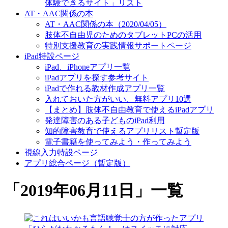
体験できるサイト」リスト
AT・AAC関係の本
AT・AAC関係の本（2020/04/05）
肢体不自由児のためのタブレットPCの活用
特別支援教育の実践情報サポートページ
iPad特設ページ
iPad、iPhoneアプリ一覧
iPadアプリを探す参考サイト
iPadで作れる教材作成アプリ一覧
入れておいた方がいい、無料アプリ10選
【まとめ】肢体不自由教育で使えるiPadアプリ
発達障害のある子どものiPad利用
知的障害教育で使えるアプリリスト暫定版
電子書籍を使ってみよう・作ってみよう
視線入力特設ページ
アプリ総合ページ（暫定版）
「
2019年06月11日
」
一覧