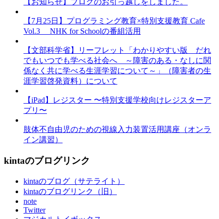
【お知らせ】ブログのお引っ越しをしました。
【7月25日】プログラミング教育×特別支援教育 Cafe
Vol.3 NHK for Schoolの番組活用
【文部科学省】リーフレット「わかりやすい版 だれ
でもいつでも学べる社会へ ～障害のある・なしに関
係なく共に学べる生涯学習について～」（障害者の生
涯学習啓発資料）について
【iPad】レジスター 〜特別支援学校向けレジスターア
プリ〜
肢体不自由児のための視線入力装置活用講座（オンラ
イン講習）
kintaのブログリンク
kintaのブログ（サテライト）
kintaのブログリンク（旧）
note
Twitter