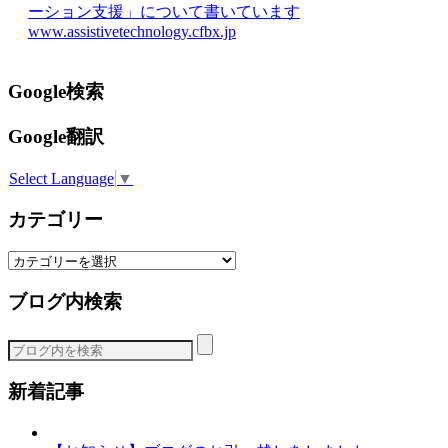
ーション支援」について書いています
www.assistivetechnology.cfbx.jp
Google検索
Google翻訳
Select Language
▼
カテゴリー
カ
テ
ブログ内検索
ゴ
リ
ー
新着記事