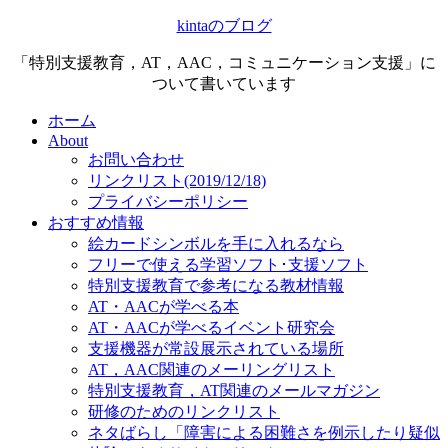
kintaのブログ
「特別支援教育，AT，AAC，コミュニケーション支援」に
ついて書いています
ホーム
About
お問い合わせ
リンクリスト(2019/12/18)
プライバシーポリシー
おすすめ情報
絵カードシンボルを手に入れるなら
フリーで使える学習ソフト･支援ソフト
特別支援教育で参考になる教材情報
AT・AACが学べる本
AT・AACが学べるイベント研究会
支援機器が常設展示されている場所
AT，AAC関連のメーリングリスト
特別支援教育，AT関連のメールマガジン
研修のためのリンクリスト
ネタばらし「障害による困難さを例示したり疑似