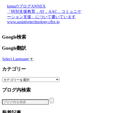
kintaのブログANNEX
「特別支援教育，AT，AAC，コミュニケ
ーション支援」について書いています
www.assistivetechnology.cfbx.jp
Google検索
Google翻訳
Select Language
▼
カテゴリー
カ
テ
ブログ内検索
ゴ
リ
ー
新着記事