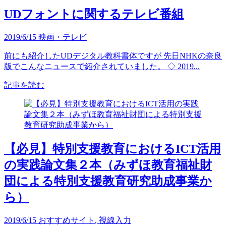
UDフォントに関するテレビ番組
2019/6/15
映画・テレビ
前にも紹介したUDデジタル教科書体ですが 先日NHKの奈良
版でこんなニュースで紹介されていました。 ◇ 2019...
記事を読む
【必見】特別支援教育におけるICT活用
の実践論文集２本（みずほ教育福祉財
団による特別支援教育研究助成事業か
ら）
2019/6/15
おすすめサイト
,
視線入力