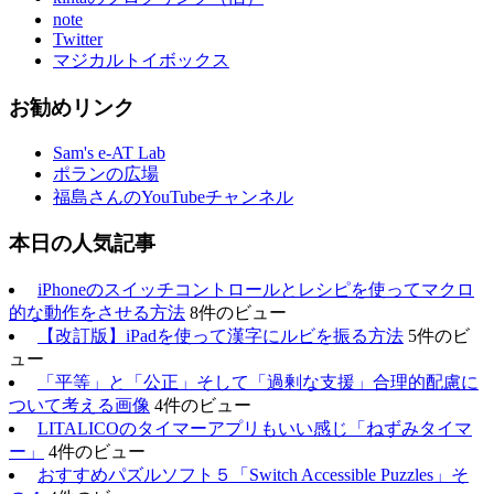
note
Twitter
マジカルトイボックス
お勧めリンク
Sam's e-AT Lab
ポランの広場
福島さんのYouTubeチャンネル
本日の人気記事
iPhoneのスイッチコントロールとレシピを使ってマクロ
的な動作をさせる方法
8件のビュー
【改訂版】iPadを使って漢字にルビを振る方法
5件のビ
ュー
「平等」と「公正」そして「過剰な支援」合理的配慮に
ついて考える画像
4件のビュー
LITALICOのタイマーアプリもいい感じ「ねずみタイマ
ー」
4件のビュー
おすすめパズルソフト５「Switch Accessible Puzzles」そ