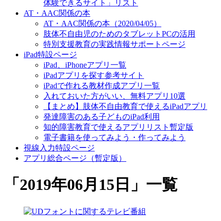
体験できるサイト」リスト
AT・AAC関係の本
AT・AAC関係の本（2020/04/05）
肢体不自由児のためのタブレットPCの活用
特別支援教育の実践情報サポートページ
iPad特設ページ
iPad、iPhoneアプリ一覧
iPadアプリを探す参考サイト
iPadで作れる教材作成アプリ一覧
入れておいた方がいい、無料アプリ10選
【まとめ】肢体不自由教育で使えるiPadアプリ
発達障害のある子どものiPad利用
知的障害教育で使えるアプリリスト暫定版
電子書籍を使ってみよう・作ってみよう
視線入力特設ページ
アプリ総合ページ（暫定版）
「
2019年06月15日
」
一覧