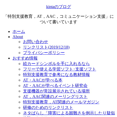
kintaのブログ
「特別支援教育，AT，AAC，コミュニケーション支援」に
ついて書いています
ホーム
About
お問い合わせ
リンクリスト(2019/12/18)
プライバシーポリシー
おすすめ情報
絵カードシンボルを手に入れるなら
フリーで使える学習ソフト･支援ソフト
特別支援教育で参考になる教材情報
AT・AACが学べる本
AT・AACが学べるイベント研究会
支援機器が常設展示されている場所
AT，AAC関連のメーリングリスト
特別支援教育，AT関連のメールマガジン
研修のためのリンクリスト
ネタばらし「障害による困難さを例示したり疑似