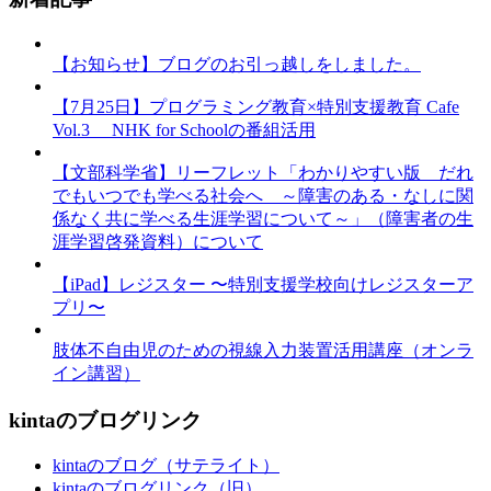
【お知らせ】ブログのお引っ越しをしました。
【7月25日】プログラミング教育×特別支援教育 Cafe
Vol.3 NHK for Schoolの番組活用
【文部科学省】リーフレット「わかりやすい版 だれ
でもいつでも学べる社会へ ～障害のある・なしに関
係なく共に学べる生涯学習について～」（障害者の生
涯学習啓発資料）について
【iPad】レジスター 〜特別支援学校向けレジスターア
プリ〜
肢体不自由児のための視線入力装置活用講座（オンラ
イン講習）
kintaのブログリンク
kintaのブログ（サテライト）
kintaのブログリンク（旧）