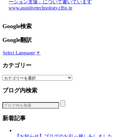
ーション支援」について書いています
www.assistivetechnology.cfbx.jp
Google検索
Google翻訳
Select Language
▼
カテゴリー
カ
テ
ブログ内検索
ゴ
リ
ー
新着記事
【お知らせ】ブログのお引っ越しをしました。