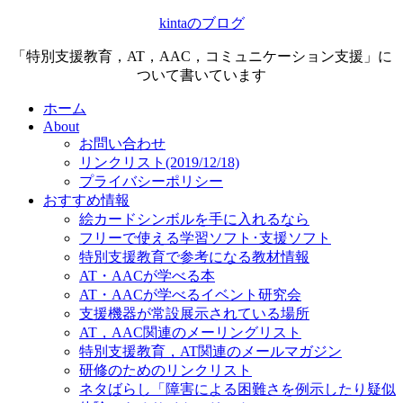
kintaのブログ
「特別支援教育，AT，AAC，コミュニケーション支援」に
ついて書いています
ホーム
About
お問い合わせ
リンクリスト(2019/12/18)
プライバシーポリシー
おすすめ情報
絵カードシンボルを手に入れるなら
フリーで使える学習ソフト･支援ソフト
特別支援教育で参考になる教材情報
AT・AACが学べる本
AT・AACが学べるイベント研究会
支援機器が常設展示されている場所
AT，AAC関連のメーリングリスト
特別支援教育，AT関連のメールマガジン
研修のためのリンクリスト
ネタばらし「障害による困難さを例示したり疑似