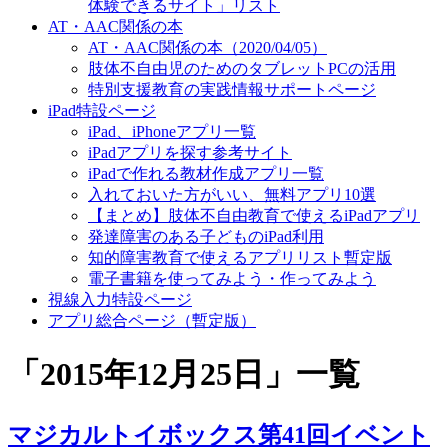
体験できるサイト」リスト
AT・AAC関係の本
AT・AAC関係の本（2020/04/05）
肢体不自由児のためのタブレットPCの活用
特別支援教育の実践情報サポートページ
iPad特設ページ
iPad、iPhoneアプリ一覧
iPadアプリを探す参考サイト
iPadで作れる教材作成アプリ一覧
入れておいた方がいい、無料アプリ10選
【まとめ】肢体不自由教育で使えるiPadアプリ
発達障害のある子どものiPad利用
知的障害教育で使えるアプリリスト暫定版
電子書籍を使ってみよう・作ってみよう
視線入力特設ページ
アプリ総合ページ（暫定版）
「
2015年12月25日
」
一覧
マジカルトイボックス第41回イベント