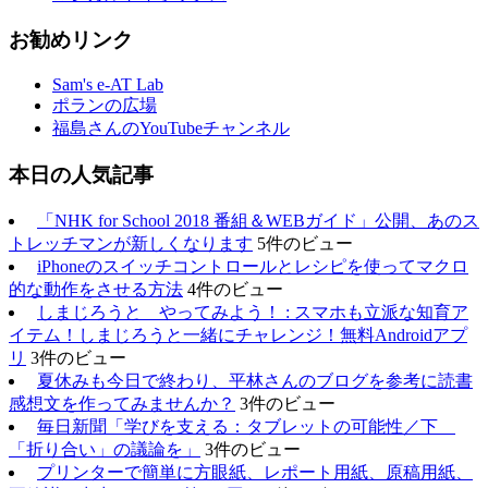
お勧めリンク
Sam's e-AT Lab
ポランの広場
福島さんのYouTubeチャンネル
本日の人気記事
「NHK for School 2018 番組＆WEBガイド」公開、あのス
トレッチマンが新しくなります
5件のビュー
iPhoneのスイッチコントロールとレシピを使ってマクロ
的な動作をさせる方法
4件のビュー
しまじろうと やってみよう！ : スマホも立派な知育ア
イテム！しまじろうと一緒にチャレンジ！無料Androidアプ
リ
3件のビュー
夏休みも今日で終わり、平林さんのブログを参考に読書
感想文を作ってみませんか？
3件のビュー
毎日新聞「学びを支える：タブレットの可能性／下
「折り合い」の議論を」
3件のビュー
プリンターで簡単に方眼紙、レポート用紙、原稿用紙、