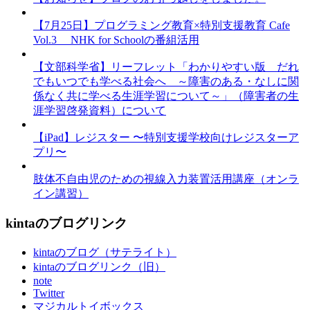
【7月25日】プログラミング教育×特別支援教育 Cafe
Vol.3 NHK for Schoolの番組活用
【文部科学省】リーフレット「わかりやすい版 だれ
でもいつでも学べる社会へ ～障害のある・なしに関
係なく共に学べる生涯学習について～」（障害者の生
涯学習啓発資料）について
【iPad】レジスター 〜特別支援学校向けレジスターア
プリ〜
肢体不自由児のための視線入力装置活用講座（オンラ
イン講習）
kintaのブログリンク
kintaのブログ（サテライト）
kintaのブログリンク（旧）
note
Twitter
マジカルトイボックス