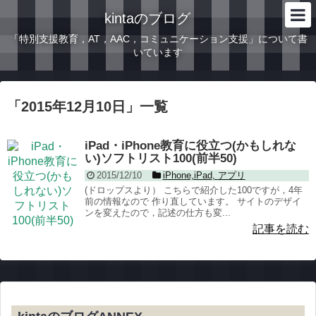
kintaのブログ
「特別支援教育，AT，AAC，コミュニケーション支援」について書
いています
「
2015年12月10日
」
一覧
iPad・iPhone教育に役立つ(かもしれな
い)ソフトリスト100(前半50)
2015/12/10
iPhone,iPad
,
アプリ
(ドロップスより） こちらで紹介した100ですが，4年
前の情報なので 作り直しています。 サイトのデザイ
ンを変えたので，記述の仕方も変...
記事を読む