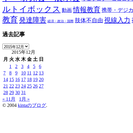
ルトイボックス
情報教育
携帯・デジ
動画
教育
発達障害
視線入力
肢体不自由
経済・政治・国際
過去記事
過
2015年12月
去
記
月
火
水
木
金
土
日
事
1
2
3
4
5
6
7
8
9
10
11
12
13
14
15
16
17
18
19
20
21
22
23
24
25
26
27
28
29
30
31
« 11月
1月 »
© 2004
kintaのブログ
.