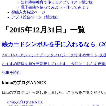
知的障害教育で使えるアプリリスト暫定版
電子書籍を使ってみよう・作ってみよう
視線入力特設ページ
アプリ総合ページ（暫定版）
「
2015年12月31日
」
一覧
絵カードシンボルを手に入れるなら（2015.
2015/12/31
アシスティブ・テクノロジー
,
おすすめサイト
,
支
おすすめ情報を順次更新視しています。 今回はこちらを更新。 ●ドロップス 
記事を読む
kintaのブログANNEX
kintaのブログは引っ越しをしました。 こちらをご覧ください
kintaのブログANNEX