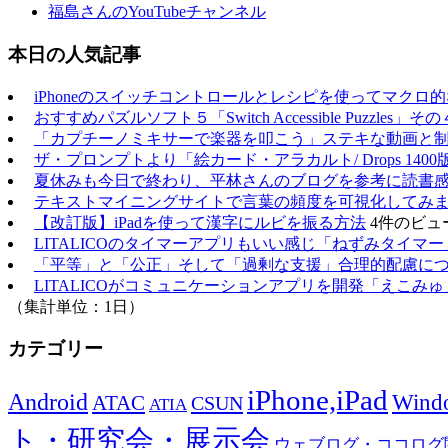
福島さんのYouTubeチャンネル
本日の人気記事
iPhoneのスイッチコントロールとレシピを使ってマクロ
おすすめパズルソフト５「Switch Accessible Puzzles」その
「カプチーノミキサーで楽器を叩こう」ステキな動画と
ザ・プロンプトより「絵カード・アラカルト/ Drops 1400
夏休みも今日で終わり、平林さんのブログを参考に読書
テキストマイニングサイトで言葉の頻度を可視化してみ
【改訂版】iPadを使って漢字にルビを振る方法
4件のビュ
LITALICOのタイマーアプリもいい感じ「ねずみタイマー
「平等」と「公正」そして「過剰な支援」合理的配慮に
LITALICOがコミュニケーションアプリを開発「えこみゅ
（集計単位：1日）
カテゴリー
iPhone,iPad
Android
Wind
ATAC
CSUN
ATIA
ト・研究会・展示会
ウェブログ・ココログ