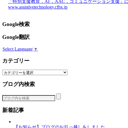
「特別支援教育，AT，AAC，コミュニケーション支援」
www.assistivetechnology.cfbx.jp
Google検索
Google翻訳
Select Language
▼
カテゴリー
カ
テ
ブログ内検索
ゴ
リ
ー
新着記事
【お知らせ】ブログのお引っ越しをしました。