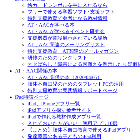
絵カードシンボルを手に入れるなら
フリーで使える学習ソフト･支援ソフト
特別支援教育で参考になる教材情報
AT・AACが学べる本
AT・AACが学べるイベント研究会
支援機器が常設展示されている場所
AT，AAC関連のメーリングリスト
特別支援教育，AT関連のメールマガジン
研修のためのリンクリスト
ネタばらし「障害による困難さを例示したり疑似
AT・AAC関係の本
AT・AAC関係の本（2020/04/05）
肢体不自由児のためのタブレットPCの活用
特別支援教育の実践情報サポートページ
iPad特設ページ
iPad、iPhoneアプリ一覧
iPadアプリを探す参考サイト
iPadで作れる教材作成アプリ一覧
入れておいた方がいい、無料アプリ10選
【まとめ】肢体不自由教育で使えるiPadアプリ
発達障害のある子どものiPad利用