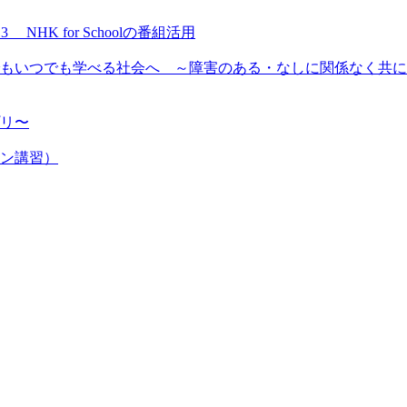
NHK for Schoolの番組活用
もいつでも学べる社会へ ～障害のある・なしに関係なく共に
プリ〜
ン講習）