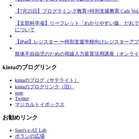
【7月25日】プログラミング教育×特別支援教育 Cafe Vol.3 
【文部科学省】リーフレット「わかりやすい版 だれで
について
【iPad】レジスター 〜特別支援学校向けレジスターア
肢体不自由児のための視線入力装置活用講座（オンライ
kintaのブログリンク
kintaのブログ（サテライト）
kintaのブログリンク（旧）
note
Twitter
マジカルトイボックス
お勧めリンク
Sam's e-AT Lab
ポランの広場