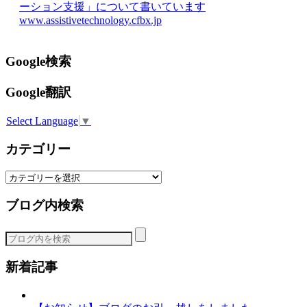
ーション支援」について書いています
www.assistivetechnology.cfbx.jp
Google検索
Google翻訳
Select Language
▼
カテゴリー
カ
テ
ブログ内検索
ゴ
リ
ー
新着記事