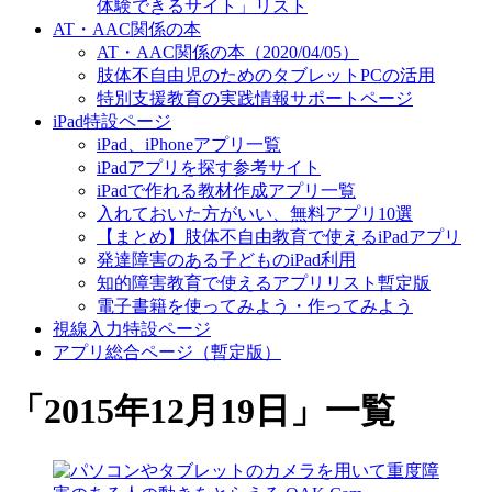
体験できるサイト」リスト
AT・AAC関係の本
AT・AAC関係の本（2020/04/05）
肢体不自由児のためのタブレットPCの活用
特別支援教育の実践情報サポートページ
iPad特設ページ
iPad、iPhoneアプリ一覧
iPadアプリを探す参考サイト
iPadで作れる教材作成アプリ一覧
入れておいた方がいい、無料アプリ10選
【まとめ】肢体不自由教育で使えるiPadアプリ
発達障害のある子どものiPad利用
知的障害教育で使えるアプリリスト暫定版
電子書籍を使ってみよう・作ってみよう
視線入力特設ページ
アプリ総合ページ（暫定版）
「
2015年12月19日
」
一覧