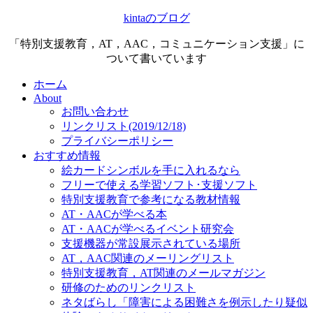
kintaのブログ
「特別支援教育，AT，AAC，コミュニケーション支援」に
ついて書いています
ホーム
About
お問い合わせ
リンクリスト(2019/12/18)
プライバシーポリシー
おすすめ情報
絵カードシンボルを手に入れるなら
フリーで使える学習ソフト･支援ソフト
特別支援教育で参考になる教材情報
AT・AACが学べる本
AT・AACが学べるイベント研究会
支援機器が常設展示されている場所
AT，AAC関連のメーリングリスト
特別支援教育，AT関連のメールマガジン
研修のためのリンクリスト
ネタばらし「障害による困難さを例示したり疑似