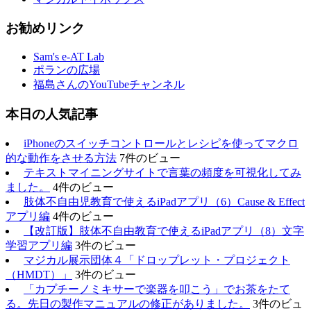
お勧めリンク
Sam's e-AT Lab
ポランの広場
福島さんのYouTubeチャンネル
本日の人気記事
iPhoneのスイッチコントロールとレシピを使ってマクロ
的な動作をさせる方法
7件のビュー
テキストマイニングサイトで言葉の頻度を可視化してみ
ました。
4件のビュー
肢体不自由児教育で使えるiPadアプリ（6）Cause & Effect
アプリ編
4件のビュー
【改訂版】肢体不自由教育で使えるiPadアプリ（8）文字
学習アプリ編
3件のビュー
マジカル展示団体４「ドロップレット・プロジェクト
（HMDT）」
3件のビュー
「カプチーノミキサーで楽器を叩こう」でお茶をたて
る。先日の製作マニュアルの修正がありました。
3件のビュ