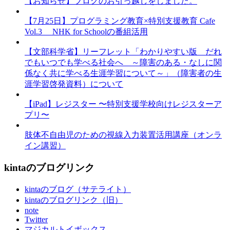
【お知らせ】ブログのお引っ越しをしました。
【7月25日】プログラミング教育×特別支援教育 Cafe
Vol.3 NHK for Schoolの番組活用
【文部科学省】リーフレット「わかりやすい版 だれ
でもいつでも学べる社会へ ～障害のある・なしに関
係なく共に学べる生涯学習について～」（障害者の生
涯学習啓発資料）について
【iPad】レジスター 〜特別支援学校向けレジスターア
プリ〜
肢体不自由児のための視線入力装置活用講座（オンラ
イン講習）
kintaのブログリンク
kintaのブログ（サテライト）
kintaのブログリンク（旧）
note
Twitter
マジカルトイボックス