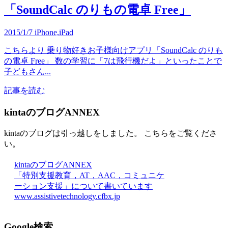
「SoundCalc のりもの電卓 Free」
2015/1/7
iPhone,iPad
こちらより 乗り物好きお子様向けアプリ「SoundCalc のりも
の電卓 Free」 数の学習に「7は飛行機だよ」といったことで
子どもさん...
記事を読む
kintaのブログANNEX
kintaのブログは引っ越しをしました。 こちらをご覧くださ
い。
kintaのブログANNEX
「特別支援教育，AT，AAC，コミュニケ
ーション支援」について書いています
www.assistivetechnology.cfbx.jp
Google検索