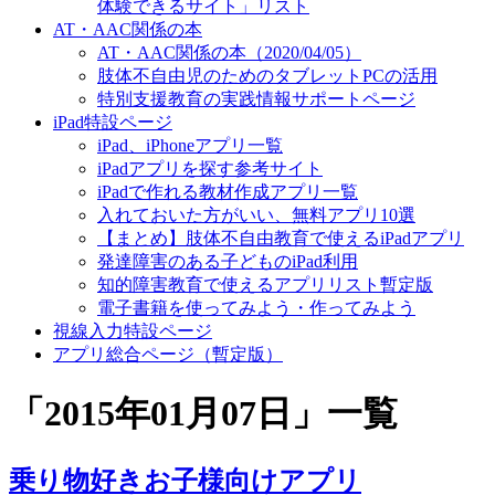
体験できるサイト」リスト
AT・AAC関係の本
AT・AAC関係の本（2020/04/05）
肢体不自由児のためのタブレットPCの活用
特別支援教育の実践情報サポートページ
iPad特設ページ
iPad、iPhoneアプリ一覧
iPadアプリを探す参考サイト
iPadで作れる教材作成アプリ一覧
入れておいた方がいい、無料アプリ10選
【まとめ】肢体不自由教育で使えるiPadアプリ
発達障害のある子どものiPad利用
知的障害教育で使えるアプリリスト暫定版
電子書籍を使ってみよう・作ってみよう
視線入力特設ページ
アプリ総合ページ（暫定版）
「
2015年01月07日
」
一覧
乗り物好きお子様向けアプリ