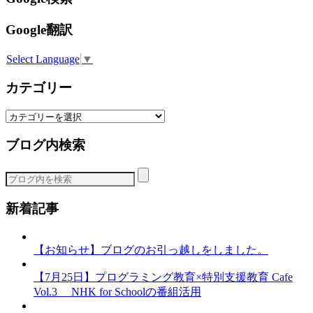
Google翻訳
Select Language
▼
カテゴリー
カ
テ
ブログ内検索
ゴ
リ
ー
新着記事
【お知らせ】ブログのお引っ越しをしました。
【7月25日】プログラミング教育×特別支援教育 Cafe
Vol.3 NHK for Schoolの番組活用