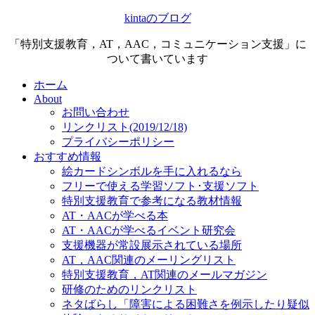
kintaのブログ
「特別支援教育，AT，AAC，コミュニケーション支援」に
ついて書いています
ホーム
About
お問い合わせ
リンクリスト(2019/12/18)
プライバシーポリシー
おすすめ情報
絵カードシンボルを手に入れるなら
フリーで使える学習ソフト･支援ソフト
特別支援教育で参考になる教材情報
AT・AACが学べる本
AT・AACが学べるイベント研究会
支援機器が常設展示されている場所
AT，AAC関連のメーリングリスト
特別支援教育，AT関連のメールマガジン
研修のためのリンクリスト
ネタばらし「障害による困難さを例示したり疑似