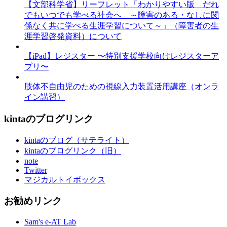
【文部科学省】リーフレット「わかりやすい版 だれ
でもいつでも学べる社会へ ～障害のある・なしに関
係なく共に学べる生涯学習について～」（障害者の生
涯学習啓発資料）について
【iPad】レジスター 〜特別支援学校向けレジスターア
プリ〜
肢体不自由児のための視線入力装置活用講座（オンラ
イン講習）
kintaのブログリンク
kintaのブログ（サテライト）
kintaのブログリンク（旧）
note
Twitter
マジカルトイボックス
お勧めリンク
Sam's e-AT Lab