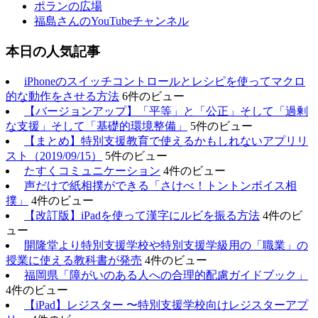
ポランの広場
福島さんのYouTubeチャンネル
本日の人気記事
iPhoneのスイッチコントロールとレシピを使ってマクロ
的な動作をさせる方法
6件のビュー
【バージョンアップ】「平等」と「公正」そして「過剰
な支援」そして「基礎的環境整備」
5件のビュー
【まとめ】特別支援教育で使えるかもしれないアプリリ
スト（2019/09/15）
5件のビュー
たすくコミュニケーション
4件のビュー
声だけで紙相撲ができる「さけべ！トントンボイス相
撲」
4件のビュー
【改訂版】iPadを使って漢字にルビを振る方法
4件のビ
ュー
開隆堂より特別支援学校や特別支援学級用の「職業」の
授業に使える教科書が発売
4件のビュー
福岡県「障がいのある人への合理的配慮ガイドブック」
4件のビュー
【iPad】レジスター 〜特別支援学校向けレジスターアプ