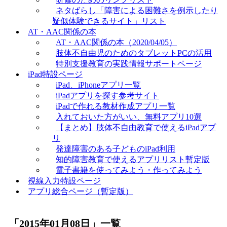
ネタばらし「障害による困難さを例示したり
疑似体験できるサイト」リスト
AT・AAC関係の本
AT・AAC関係の本（2020/04/05）
肢体不自由児のためのタブレットPCの活用
特別支援教育の実践情報サポートページ
iPad特設ページ
iPad、iPhoneアプリ一覧
iPadアプリを探す参考サイト
iPadで作れる教材作成アプリ一覧
入れておいた方がいい、無料アプリ10選
【まとめ】肢体不自由教育で使えるiPadアプ
リ
発達障害のある子どものiPad利用
知的障害教育で使えるアプリリスト暫定版
電子書籍を使ってみよう・作ってみよう
視線入力特設ページ
アプリ総合ページ（暫定版）
「
2015年01月08日
」
一覧