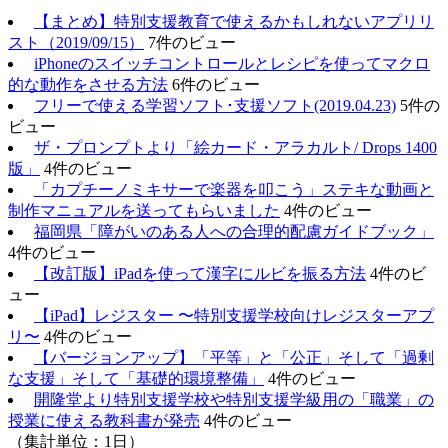
【まとめ】特別支援教育で使えるかもしれないアプリリ
スト（2019/09/15）
7件のビュー
iPhoneのスイッチコントロールとレシピを使ってマクロ
的な動作をさせる方法
6件のビュー
フリーで使える学習ソフト･支援ソフト(2019.04.23)
5件の
ビュー
ザ・プロンプトより「絵カード・アラカルト/ Drops 1400
版」
4件のビュー
「カプチーノミキサーで楽器を叩こう」ステキな動画と
制作マニュアルを送ってもらいました
4件のビュー
福岡県「障がいのある人への合理的配慮ガイドブック」
4件のビュー
【改訂版】iPadを使って漢字にルビを振る方法
4件のビ
ュー
【iPad】レジスター 〜特別支援学校向けレジスターアプ
リ〜
4件のビュー
【バージョンアップ】「平等」と「公正」そして「過剰
な支援」そして「基礎的環境整備」
4件のビュー
開隆堂より特別支援学校や特別支援学級用の「職業」の
授業に使える教科書が発売
4件のビュー
（集計単位：1日）