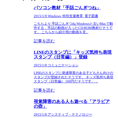
パソコン教材「手話ごんぎつね」
2015/1/8
Windows
,
特別支援教育
,
電子図書
こちらより 手話ごんぎつね Windowsと古いMacで動
作する，手話の動画が入ったCD-ROM教材だそうで
す。 こちらから紹介用の動画を見...
記事を読む
LINEのスタンプに「キッズ気持ち表現
スタンプ（日常編）」登録
2015/1/8
コミュニケーション
LINEのスタンプに発達障害のある子どもさん向けの
スタンプが登録されたそうです。 キッズ気持ち表現
スタンプ（日常編） 100円だそうです。 ...
記事を読む
視覚障害のある人も遊べる「アラビア
の壺」
2015/1/8
アシスティブ・テクノロジー