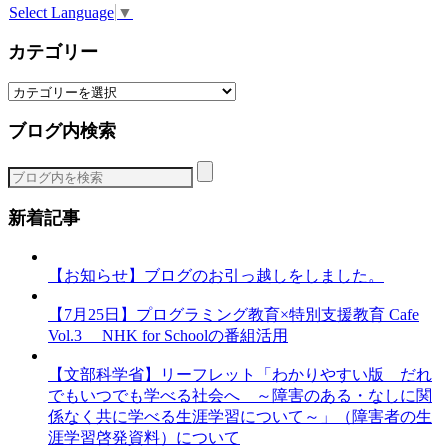
Select Language
▼
カテゴリー
カ
テ
ブログ内検索
ゴ
リ
ー
新着記事
【お知らせ】ブログのお引っ越しをしました。
【7月25日】プログラミング教育×特別支援教育 Cafe
Vol.3 NHK for Schoolの番組活用
【文部科学省】リーフレット「わかりやすい版 だれ
でもいつでも学べる社会へ ～障害のある・なしに関
係なく共に学べる生涯学習について～」（障害者の生
涯学習啓発資料）について