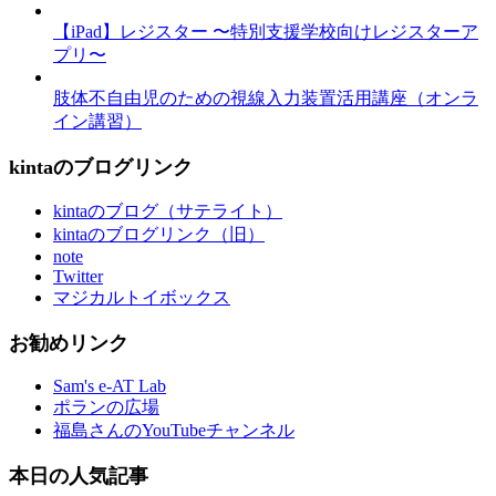
【iPad】レジスター 〜特別支援学校向けレジスターア
プリ〜
肢体不自由児のための視線入力装置活用講座（オンラ
イン講習）
kintaのブログリンク
kintaのブログ（サテライト）
kintaのブログリンク（旧）
note
Twitter
マジカルトイボックス
お勧めリンク
Sam's e-AT Lab
ポランの広場
福島さんのYouTubeチャンネル
本日の人気記事