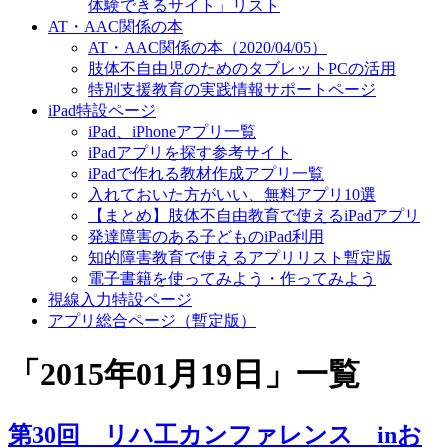
体験できるサイト」リスト
AT・AAC関係の本
AT・AAC関係の本（2020/04/05）
肢体不自由児のためのタブレットPCの活用
特別支援教育の実践情報サポートページ
iPad特設ページ
iPad、iPhoneアプリ一覧
iPadアプリを探す参考サイト
iPadで作れる教材作成アプリ一覧
入れておいた方がいい、無料アプリ10選
【まとめ】肢体不自由教育で使えるiPadアプリ
発達障害のある子どものiPad利用
知的障害教育で使えるアプリリスト暫定版
電子書籍を使ってみよう・作ってみよう
視線入力特設ページ
アプリ総合ページ（暫定版）
「
2015年01月19日
」
一覧
第30回 リハ工カンファレンス inお