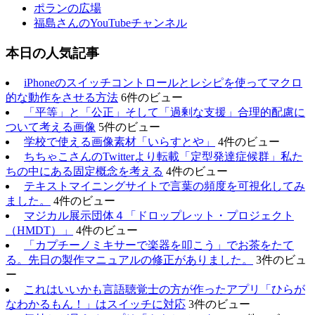
ポランの広場
福島さんのYouTubeチャンネル
本日の人気記事
iPhoneのスイッチコントロールとレシピを使ってマクロ
的な動作をさせる方法
6件のビュー
「平等」と「公正」そして「過剰な支援」合理的配慮に
ついて考える画像
5件のビュー
学校で使える画像素材「いらすとや」
4件のビュー
ちちゃこさんのTwitterより転載「定型発達症候群」私た
ちの中にある固定概念を考える
4件のビュー
テキストマイニングサイトで言葉の頻度を可視化してみ
ました。
4件のビュー
マジカル展示団体４「ドロップレット・プロジェクト
（HMDT）」
4件のビュー
「カプチーノミキサーで楽器を叩こう」でお茶をたて
る。先日の製作マニュアルの修正がありました。
3件のビュ
ー
これはいいかも言語聴覚士の方が作ったアプリ「ひらが
なわかるもん！」はスイッチに対応
3件のビュー