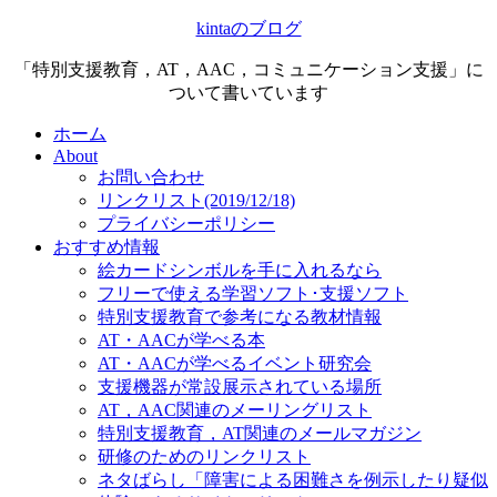
kintaのブログ
「特別支援教育，AT，AAC，コミュニケーション支援」に
ついて書いています
ホーム
About
お問い合わせ
リンクリスト(2019/12/18)
プライバシーポリシー
おすすめ情報
絵カードシンボルを手に入れるなら
フリーで使える学習ソフト･支援ソフト
特別支援教育で参考になる教材情報
AT・AACが学べる本
AT・AACが学べるイベント研究会
支援機器が常設展示されている場所
AT，AAC関連のメーリングリスト
特別支援教育，AT関連のメールマガジン
研修のためのリンクリスト
ネタばらし「障害による困難さを例示したり疑似