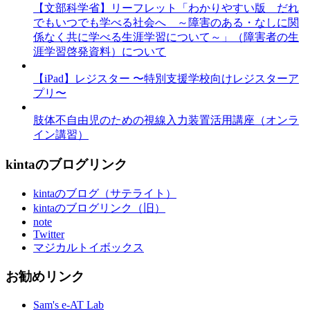
【文部科学省】リーフレット「わかりやすい版 だれ
でもいつでも学べる社会へ ～障害のある・なしに関
係なく共に学べる生涯学習について～」（障害者の生
涯学習啓発資料）について
【iPad】レジスター 〜特別支援学校向けレジスターア
プリ〜
肢体不自由児のための視線入力装置活用講座（オンラ
イン講習）
kintaのブログリンク
kintaのブログ（サテライト）
kintaのブログリンク（旧）
note
Twitter
マジカルトイボックス
お勧めリンク
Sam's e-AT Lab