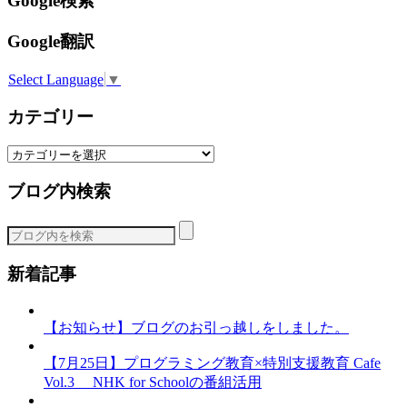
Google検索
Google翻訳
Select Language
▼
カテゴリー
カ
テ
ブログ内検索
ゴ
リ
ー
新着記事
【お知らせ】ブログのお引っ越しをしました。
【7月25日】プログラミング教育×特別支援教育 Cafe
Vol.3 NHK for Schoolの番組活用