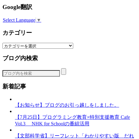
Google翻訳
Select Language
▼
カテゴリー
カ
テ
ブログ内検索
ゴ
リ
ー
新着記事
【お知らせ】ブログのお引っ越しをしました。
【7月25日】プログラミング教育×特別支援教育 Cafe
Vol.3 NHK for Schoolの番組活用
【文部科学省】リーフレット「わかりやすい版 だれ