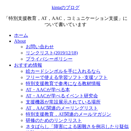
kintaのブログ
「特別支援教育，AT，AAC，コミュニケーション支援」に
ついて書いています
ホーム
About
お問い合わせ
リンクリスト(2019/12/18)
プライバシーポリシー
おすすめ情報
絵カードシンボルを手に入れるなら
フリーで使える学習ソフト･支援ソフト
特別支援教育で参考になる教材情報
AT・AACが学べる本
AT・AACが学べるイベント研究会
支援機器が常設展示されている場所
AT，AAC関連のメーリングリスト
特別支援教育，AT関連のメールマガジン
研修のためのリンクリスト
ネタばらし「障害による困難さを例示したり疑似