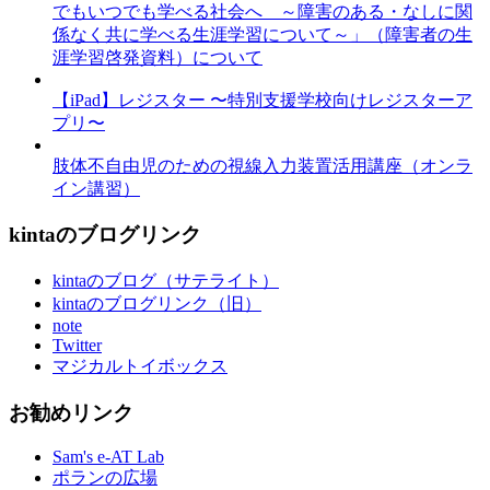
でもいつでも学べる社会へ ～障害のある・なしに関
係なく共に学べる生涯学習について～」（障害者の生
涯学習啓発資料）について
【iPad】レジスター 〜特別支援学校向けレジスターア
プリ〜
肢体不自由児のための視線入力装置活用講座（オンラ
イン講習）
kintaのブログリンク
kintaのブログ（サテライト）
kintaのブログリンク（旧）
note
Twitter
マジカルトイボックス
お勧めリンク
Sam's e-AT Lab
ポランの広場