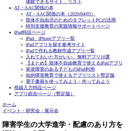
体験できるサイト」リスト
AT・AAC関係の本
AT・AAC関係の本（2020/04/05）
肢体不自由児のためのタブレットPCの活用
特別支援教育の実践情報サポートページ
iPad特設ページ
iPad、iPhoneアプリ一覧
iPadアプリを探す参考サイト
iPadで作れる教材作成アプリ一覧
入れておいた方がいい、無料アプリ10選
【まとめ】肢体不自由教育で使えるiPadアプリ
発達障害のある子どものiPad利用
知的障害教育で使えるアプリリスト暫定版
電子書籍を使ってみよう・作ってみよう
視線入力特設ページ
アプリ総合ページ（暫定版）
ホーム
イベント・研究会・展示会
障害学生の大学進学・配慮のあり方を