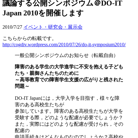
議論する公開シンポジウム＠DO-IT
Japan 2010を開催します
2010/7/27
イベント・研究会・展示会
こちらからの転載です。
http://cogdiv.wordpress.com/2010/07/26/do-it-symposium2010/
一般公開シンポジウムのお知らせ（転載自由）
障害のある学生の大学進学に不安を抱える子ども
たち・親御さんたちのために
～高等教育での障害学生支援の広がりと残された
問題～
DO-IT Japanには，大学入学を目指す，様々な障
害のある高校生たちが
参加しています。障害のある高校生たちが大学を
受験する際，どのような配慮が必要でしょうか？
また，実際にはどのような配慮が受けられ，その
配慮の
申請手続きはどんなものなのでしょうか？高校や