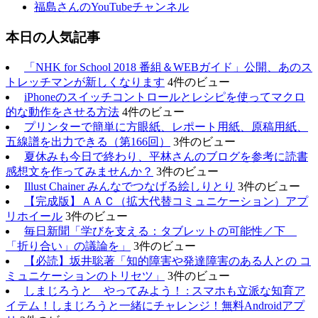
福島さんのYouTubeチャンネル
本日の人気記事
「NHK for School 2018 番組＆WEBガイド」公開、あのス
トレッチマンが新しくなります
4件のビュー
iPhoneのスイッチコントロールとレシピを使ってマクロ
的な動作をさせる方法
4件のビュー
プリンターで簡単に方眼紙、レポート用紙、原稿用紙、
五線譜を出力できる（第166回）
3件のビュー
夏休みも今日で終わり、平林さんのブログを参考に読書
感想文を作ってみませんか？
3件のビュー
Illust Chainer みんなでつなげる絵しりとり
3件のビュー
【完成版】ＡＡＣ（拡大代替コミュニケーション）アプ
リホイール
3件のビュー
毎日新聞「学びを支える：タブレットの可能性／下
「折り合い」の議論を」
3件のビュー
【必読】坂井聡著「知的障害や発達障害のある人との コ
ミュニケーションのトリセツ」
3件のビュー
しまじろうと やってみよう！ : スマホも立派な知育ア
イテム！しまじろうと一緒にチャレンジ！無料Androidアプ