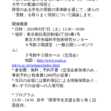
大学での配慮の現状と，
障害のある学生の受験の実体験を通じて，彼らの
「受験」を取りまく現状について議論します。
開催概要
* 日時：2010年8月7日（土）13:30～18:00
* 場所：東京都目黒区駒場4丁目6番1号
東京大学先端科学技術研究センター
４号館２階講堂 （一般公開シンポジウ
ム）
３号館中２階ホール（交流会）
地図：
http://www.rcast.u-
tokyo.ac.jp/ja/maps/index.html
* 参加費：無料，予約不要（交流会参加者のみ，
事前予約と軽食費1,000円が必要）
* 当日の会場には要約筆記による情報保障あり，
車いすでの会場への入場可能
* プログラム
13:30 – 14:50 前半「障害学生支援を取り巻く話
題提供」