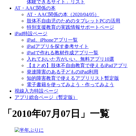
体験できるサイト」リスト
AT・AAC関係の本
AT・AAC関係の本（2020/04/05）
肢体不自由児のためのタブレットPCの活用
特別支援教育の実践情報サポートページ
iPad特設ページ
iPad、iPhoneアプリ一覧
iPadアプリを探す参考サイト
iPadで作れる教材作成アプリ一覧
入れておいた方がいい、無料アプリ10選
【まとめ】肢体不自由教育で使えるiPadアプリ
発達障害のある子どものiPad利用
知的障害教育で使えるアプリリスト暫定版
電子書籍を使ってみよう・作ってみよう
視線入力特設ページ
アプリ総合ページ（暫定版）
「
2010年07月07日
」
一覧