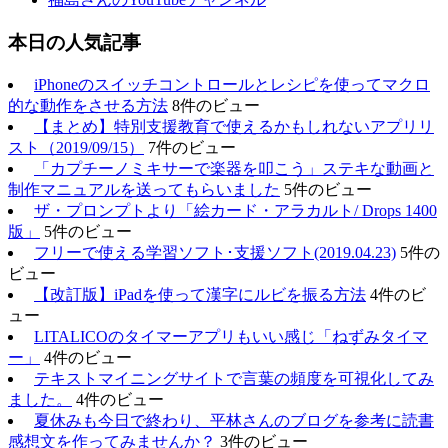
本日の人気記事
iPhoneのスイッチコントロールとレシピを使ってマクロ
的な動作をさせる方法
8件のビュー
【まとめ】特別支援教育で使えるかもしれないアプリリ
スト（2019/09/15）
7件のビュー
「カプチーノミキサーで楽器を叩こう」ステキな動画と
制作マニュアルを送ってもらいました
5件のビュー
ザ・プロンプトより「絵カード・アラカルト/ Drops 1400
版」
5件のビュー
フリーで使える学習ソフト･支援ソフト(2019.04.23)
5件の
ビュー
【改訂版】iPadを使って漢字にルビを振る方法
4件のビ
ュー
LITALICOのタイマーアプリもいい感じ「ねずみタイマ
ー」
4件のビュー
テキストマイニングサイトで言葉の頻度を可視化してみ
ました。
4件のビュー
夏休みも今日で終わり、平林さんのブログを参考に読書
感想文を作ってみませんか？
3件のビュー