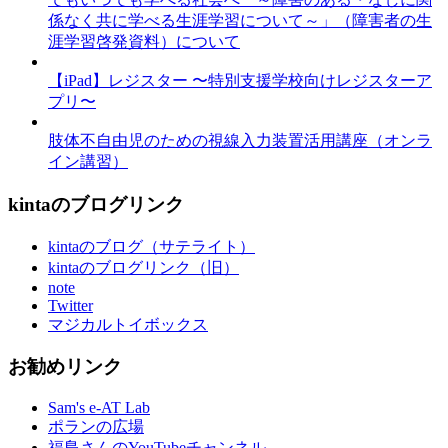
係なく共に学べる生涯学習について～」（障害者の生
涯学習啓発資料）について
【iPad】レジスター 〜特別支援学校向けレジスターア
プリ〜
肢体不自由児のための視線入力装置活用講座（オンラ
イン講習）
kintaのブログリンク
kintaのブログ（サテライト）
kintaのブログリンク（旧）
note
Twitter
マジカルトイボックス
お勧めリンク
Sam's e-AT Lab
ポランの広場
福島さんのYouTubeチャンネル