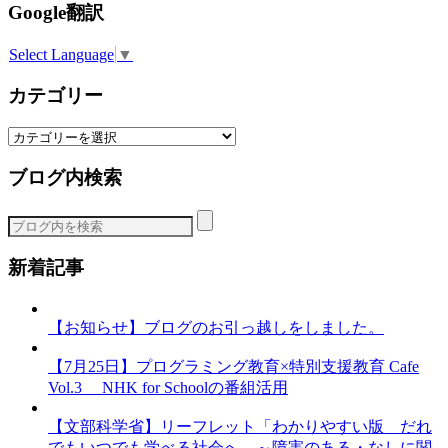
Google翻訳
Select Language
▼
カテゴリー
カ
テ
ブログ内検索
ゴ
リ
ー
新着記事
【お知らせ】ブログのお引っ越しをしました。
【7月25日】プログラミング教育×特別支援教育 Cafe
Vol.3 NHK for Schoolの番組活用
【文部科学省】リーフレット「わかりやすい版 だれ
でもいつでも学べる社会へ ～障害のある・なしに関