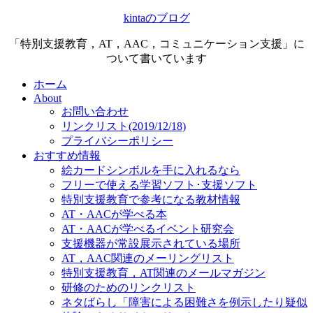
kintaのブログ
「特別支援教育，AT，AAC，コミュニケーション支援」に
ついて書いています
ホーム
About
お問い合わせ
リンクリスト(2019/12/18)
プライバシーポリシー
おすすめ情報
絵カードシンボルを手に入れるなら
フリーで使える学習ソフト･支援ソフト
特別支援教育で参考になる教材情報
AT・AACが学べる本
AT・AACが学べるイベント研究会
支援機器が常設展示されている場所
AT，AAC関連のメーリングリスト
特別支援教育，AT関連のメールマガジン
研修のためのリンクリスト
ネタばらし「障害による困難さを例示したり疑似