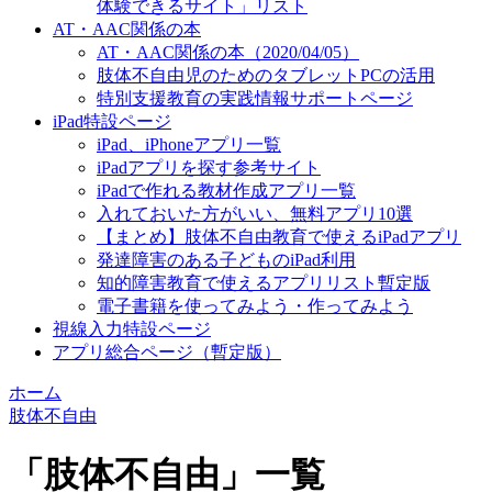
体験できるサイト」リスト
AT・AAC関係の本
AT・AAC関係の本（2020/04/05）
肢体不自由児のためのタブレットPCの活用
特別支援教育の実践情報サポートページ
iPad特設ページ
iPad、iPhoneアプリ一覧
iPadアプリを探す参考サイト
iPadで作れる教材作成アプリ一覧
入れておいた方がいい、無料アプリ10選
【まとめ】肢体不自由教育で使えるiPadアプリ
発達障害のある子どものiPad利用
知的障害教育で使えるアプリリスト暫定版
電子書籍を使ってみよう・作ってみよう
視線入力特設ページ
アプリ総合ページ（暫定版）
ホーム
肢体不自由
「
肢体不自由
」
一覧