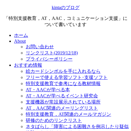
kintaのブログ
「特別支援教育，AT，AAC，コミュニケーション支援」に
ついて書いています
ホーム
About
お問い合わせ
リンクリスト(2019/12/18)
プライバシーポリシー
おすすめ情報
絵カードシンボルを手に入れるなら
フリーで使える学習ソフト･支援ソフト
特別支援教育で参考になる教材情報
AT・AACが学べる本
AT・AACが学べるイベント研究会
支援機器が常設展示されている場所
AT，AAC関連のメーリングリスト
特別支援教育，AT関連のメールマガジン
研修のためのリンクリスト
ネタばらし「障害による困難さを例示したり疑似