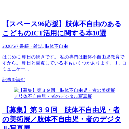
【スペース96応援】肢体不自由のある
こどものICT活用に関する本10選
2020/5/7
書籍・雑誌
,
肢体不自由
はじめに 昨日の続きです。 私の専門は肢体不自由児教育で
すから。 昨日と重複している本もいくつかあります。 1．コ
ミュニケー...
記事を読む
【募集】第３９回 肢体不自由児・者
の美術展／肢体不自由児・者のデジタ
ル写真展