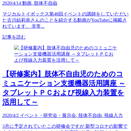
2020/4/14
動画
,
肢体不自由
マジカルトイボックス第48回イベントの講師をしていただい
た古川結莉奈さんのことを紹介する動画がYouTubeに掲載さ
れています。 非常...
記事を読む
【研修案内】肢体不自由児のためのコ
ミュニケーション支援機器活用講座 ～
タブレットＰＣおよび視線入力装置を
活用して～
2020/4/2
イベント・研究会・展示会
,
肢体不自由
,
視線入力
3月に予定されていたこの研修会ですが 新型コロナの影響で