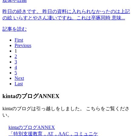
肢体不自由
昨日の続きです。 昨日の資料に入れられなかったのは上記
の絵 いらすとやさん凄いですね。これは卒啄同時 意味...
記事を読む
First
Previous
1
2
3
4
5
Next
Last
kintaのブログANNEX
kintaのブログは引っ越しをしました。 こちらをご覧くださ
い。
kintaのブログANNEX
「特別支援教育，AT，AAC，コミュニケ