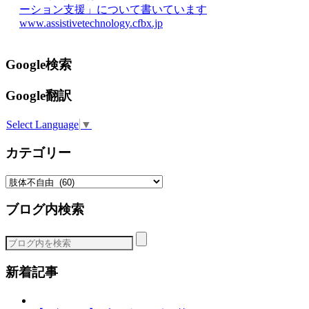
ーション支援」について書いています
www.assistivetechnology.cfbx.jp
Google検索
Google翻訳
Select Language
▼
カテゴリー
カ
テ
ブログ内検索
ゴ
リ
ー
新着記事