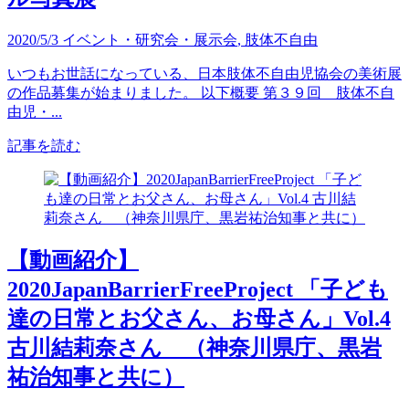
2020/5/3
イベント・研究会・展示会
,
肢体不自由
いつもお世話になっている、日本肢体不自由児協会の美術展
の作品募集が始まりました。 以下概要 第３９回 肢体不自
由児・...
記事を読む
【動画紹介】
2020JapanBarrierFreeProject 「子ども
達の日常とお父さん、お母さん」Vol.4
古川結莉奈さん （神奈川県庁、黒岩
祐治知事と共に）