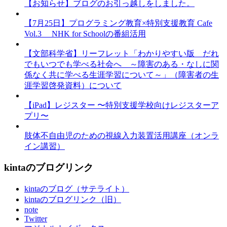
【お知らせ】ブログのお引っ越しをしました。
【7月25日】プログラミング教育×特別支援教育 Cafe
Vol.3 NHK for Schoolの番組活用
【文部科学省】リーフレット「わかりやすい版 だれ
でもいつでも学べる社会へ ～障害のある・なしに関
係なく共に学べる生涯学習について～」（障害者の生
涯学習啓発資料）について
【iPad】レジスター 〜特別支援学校向けレジスターア
プリ〜
肢体不自由児のための視線入力装置活用講座（オンラ
イン講習）
kintaのブログリンク
kintaのブログ（サテライト）
kintaのブログリンク（旧）
note
Twitter