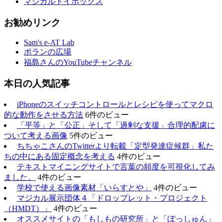
マジカルトイボックス
お勧めリンク
Sam's e-AT Lab
ポランの広場
福島さんのYouTubeチャンネル
本日の人気記事
iPhoneのスイッチコントロールとレシピを使ってマクロ
的な動作をさせる方法
6件のビュー
「平等」と「公正」そして「過剰な支援」合理的配慮に
ついて考える画像
5件のビュー
ちちゃこさんのTwitterより転載「定型発達症候群」私た
ちの中にある固定概念を考える
4件のビュー
テキストマイニングサイトで言葉の頻度を可視化してみ
ました。
4件のビュー
学校で使える画像素材「いらすとや」
4件のビュー
マジカル展示団体４「ドロップレット・プロジェクト
（HMDT）」
4件のビュー
オススメサイトの「もしもの研究所」と「ぽっしゅん」