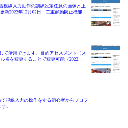
習視線入力動作の訓練設定任意の画像と正
新2022年12月02日 二重起動防止機能
として活用できます。目的アセスメント（ス
ル名を変更することで変更可能（2022...
めて視線入力の操作をする初心者からプロフ
ます。