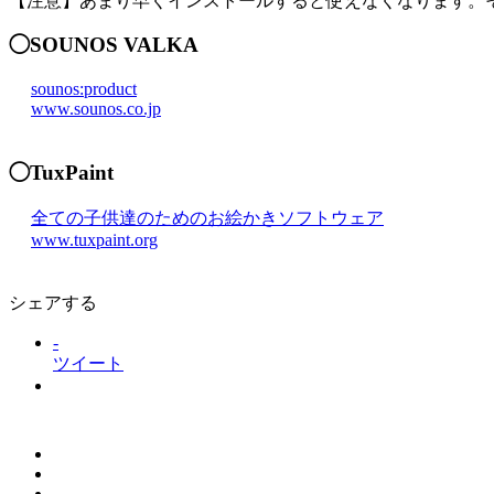
【注意】あまり早くインストールすると使えなくなります。
◯SOUNOS VALKA
sounos:product
www.sounos.co.jp
◯TuxPaint
全ての子供達のためのお絵かきソフトウェア
www.tuxpaint.org
シェアする
-
ツイート