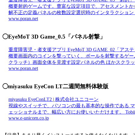
概要射的ゲームです。豊富な設定項目で、アセスメントか
解不正の定義パネルの枚数設定選択時のインタラクション ほか
www.poran.net
◯EyeMoT 3D Game_0.5「パネル射撃」
重度障害児・者支援アプリ EyeMoT 3D GAME_02「
概要画面内のコインを撃っていく、ボールを射撃するゲーム
クラッチ）画面全体を見渡す設定パネルの色 ほかスクラッチの画像
www.poran.net
◯miyasuku EyeCon LT二週間無料体験版
miyasuku EyeConLT2 | 株式会社ユニコーン
視線やスイッチで、パソコンの最も基本的な操作である 
ェッショナルまで、幅広い方にお使いいただけます。 Tobii 
www.e-unicorn.co.jp