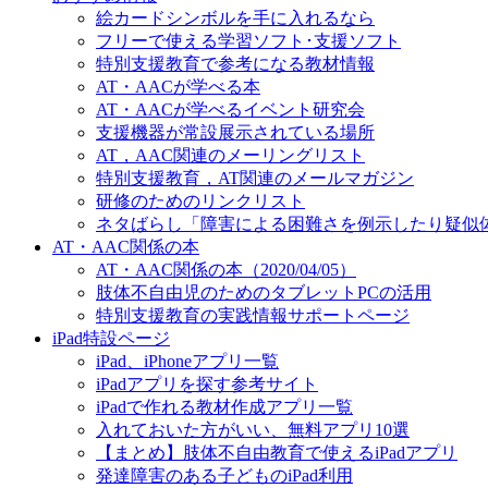
絵カードシンボルを手に入れるなら
フリーで使える学習ソフト･支援ソフト
特別支援教育で参考になる教材情報
AT・AACが学べる本
AT・AACが学べるイベント研究会
支援機器が常設展示されている場所
AT，AAC関連のメーリングリスト
特別支援教育，AT関連のメールマガジン
研修のためのリンクリスト
ネタばらし「障害による困難さを例示したり疑似
AT・AAC関係の本
AT・AAC関係の本（2020/04/05）
肢体不自由児のためのタブレットPCの活用
特別支援教育の実践情報サポートページ
iPad特設ページ
iPad、iPhoneアプリ一覧
iPadアプリを探す参考サイト
iPadで作れる教材作成アプリ一覧
入れておいた方がいい、無料アプリ10選
【まとめ】肢体不自由教育で使えるiPadアプリ
発達障害のある子どものiPad利用