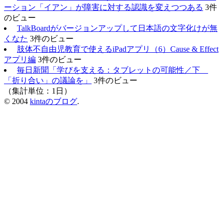
ーション「イアン」が障害に対する認識を変えつつある
3件
のビュー
TalkBoardがバージョンアップして日本語の文字化けが無
くなた
3件のビュー
肢体不自由児教育で使えるiPadアプリ（6）Cause & Effect
アプリ編
3件のビュー
毎日新聞「学びを支える：タブレットの可能性／下
「折り合い」の議論を」
3件のビュー
（集計単位：1日）
© 2004
kintaのブログ
.