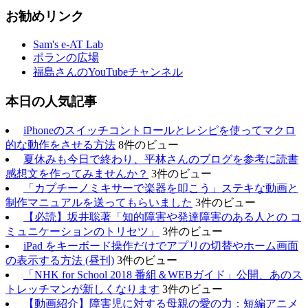
お勧めリンク
Sam's e-AT Lab
ポランの広場
福島さんのYouTubeチャンネル
本日の人気記事
iPhoneのスイッチコントロールとレシピを使ってマクロ
的な動作をさせる方法
8件のビュー
夏休みも今日で終わり、平林さんのブログを参考に読書
感想文を作ってみませんか？
3件のビュー
「カプチーノミキサーで楽器を叩こう」ステキな動画と
制作マニュアルを送ってもらいました
3件のビュー
【必読】坂井聡著「知的障害や発達障害のある人との コ
ミュニケーションのトリセツ」
3件のビュー
iPad をキーボード操作だけでアプリの切替やホーム画面
の表示する方法 (昼刊)
3件のビュー
「NHK for School 2018 番組＆WEBガイド」公開、あのス
トレッチマンが新しくなります
3件のビュー
【動画紹介】障害児に対する母親の愛の力：短編アニメ