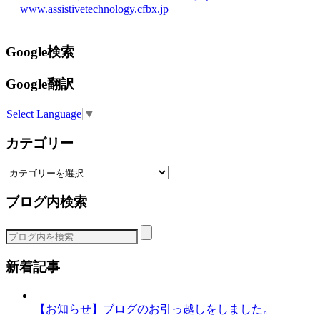
www.assistivetechnology.cfbx.jp
Google検索
Google翻訳
Select Language
▼
カテゴリー
カ
テ
ブログ内検索
ゴ
リ
ー
新着記事
【お知らせ】ブログのお引っ越しをしました。