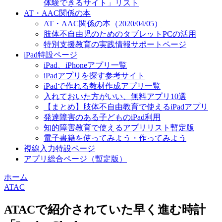
体験できるサイト」リスト
AT・AAC関係の本
AT・AAC関係の本（2020/04/05）
肢体不自由児のためのタブレットPCの活用
特別支援教育の実践情報サポートページ
iPad特設ページ
iPad、iPhoneアプリ一覧
iPadアプリを探す参考サイト
iPadで作れる教材作成アプリ一覧
入れておいた方がいい、無料アプリ10選
【まとめ】肢体不自由教育で使えるiPadアプリ
発達障害のある子どものiPad利用
知的障害教育で使えるアプリリスト暫定版
電子書籍を使ってみよう・作ってみよう
視線入力特設ページ
アプリ総合ページ（暫定版）
ホーム
ATAC
ATACで紹介されていた早く進む時計