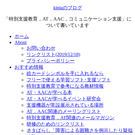
kintaのブログ
「特別支援教育，AT，AAC，コミュニケーション支援」に
ついて書いています
ホーム
About
お問い合わせ
リンクリスト(2019/12/18)
プライバシーポリシー
おすすめ情報
絵カードシンボルを手に入れるなら
フリーで使える学習ソフト･支援ソフト
特別支援教育で参考になる教材情報
AT・AACが学べる本
AT・AACが学べるイベント研究会
支援機器が常設展示されている場所
AT，AAC関連のメーリングリスト
特別支援教育，AT関連のメールマガジン
研修のためのリンクリスト
ネタばらし「障害による困難さを例示したり疑似