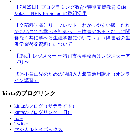
【7月25日】プログラミング教育×特別支援教育 Cafe
Vol.3 NHK for Schoolの番組活用
【文部科学省】リーフレット「わかりやすい版 だれ
でもいつでも学べる社会へ ～障害のある・なしに関
係なく共に学べる生涯学習について～」（障害者の生
涯学習啓発資料）について
【iPad】レジスター 〜特別支援学校向けレジスターア
プリ〜
肢体不自由児のための視線入力装置活用講座（オンラ
イン講習）
kintaのブログリンク
kintaのブログ（サテライト）
kintaのブログリンク（旧）
note
Twitter
マジカルトイボックス