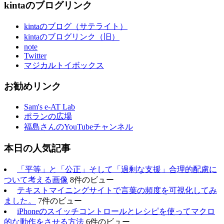
kintaのブログリンク
kintaのブログ（サテライト）
kintaのブログリンク（旧）
note
Twitter
マジカルトイボックス
お勧めリンク
Sam's e-AT Lab
ポランの広場
福島さんのYouTubeチャンネル
本日の人気記事
「平等」と「公正」そして「過剰な支援」合理的配慮に
ついて考える画像
8件のビュー
テキストマイニングサイトで言葉の頻度を可視化してみ
ました。
7件のビュー
iPhoneのスイッチコントロールとレシピを使ってマクロ
的な動作をさせる方法
6件のビュー