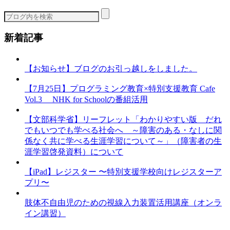
リ
ー
新着記事
【お知らせ】ブログのお引っ越しをしました。
【7月25日】プログラミング教育×特別支援教育 Cafe
Vol.3 NHK for Schoolの番組活用
【文部科学省】リーフレット「わかりやすい版 だれ
でもいつでも学べる社会へ ～障害のある・なしに関
係なく共に学べる生涯学習について～」（障害者の生
涯学習啓発資料）について
【iPad】レジスター 〜特別支援学校向けレジスターア
プリ〜
肢体不自由児のための視線入力装置活用講座（オンラ
イン講習）