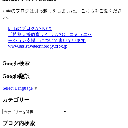
kintaのブログは引っ越しをしました。 こちらをご覧くださ
い。
kintaのブログANNEX
「特別支援教育，AT，AAC，コミュニケ
ーション支援」について書いています
www.assistivetechnology.cfbx.jp
Google検索
Google翻訳
Select Language
▼
カテゴリー
カ
テ
ブログ内検索
ゴ