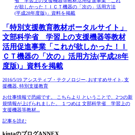
「特別支援教育教材ポータルサイト」
文部科学省 学習上の支援機器等教材
活用促進事業「これが欲しかった！Ｉ
ＣＴ機器の「次の」活用方法(平成28年
度版)」資料を掲載
2016/5/19
アシスティブ・テクノロジー
,
おすすめサイト
,
支
援機器
,
特別支援教育
お仕事情報で恐縮です。 こちらより ということで、2つの新
規情報が上げられました。 １つめは 文部科学省 学習上の
支援機器等教材...
記事を読む
kintaのブログANNEX