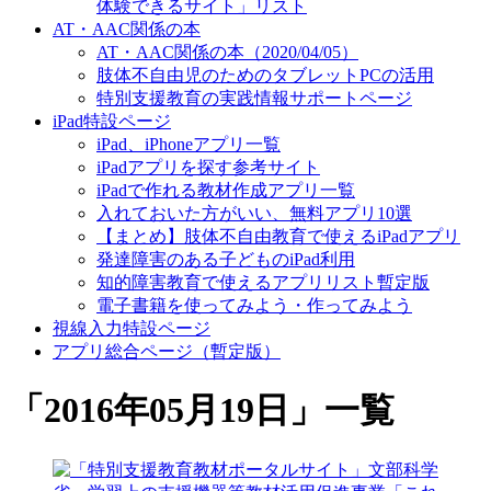
体験できるサイト」リスト
AT・AAC関係の本
AT・AAC関係の本（2020/04/05）
肢体不自由児のためのタブレットPCの活用
特別支援教育の実践情報サポートページ
iPad特設ページ
iPad、iPhoneアプリ一覧
iPadアプリを探す参考サイト
iPadで作れる教材作成アプリ一覧
入れておいた方がいい、無料アプリ10選
【まとめ】肢体不自由教育で使えるiPadアプリ
発達障害のある子どものiPad利用
知的障害教育で使えるアプリリスト暫定版
電子書籍を使ってみよう・作ってみよう
視線入力特設ページ
アプリ総合ページ（暫定版）
「
2016年05月19日
」
一覧