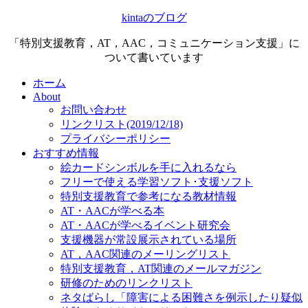
kintaのブログ
「特別支援教育，AT，AAC，コミュニケーション支援」に
ついて書いています
ホーム
About
お問い合わせ
リンクリスト(2019/12/18)
プライバシーポリシー
おすすめ情報
絵カードシンボルを手に入れるなら
フリーで使える学習ソフト･支援ソフト
特別支援教育で参考になる教材情報
AT・AACが学べる本
AT・AACが学べるイベント研究会
支援機器が常設展示されている場所
AT，AAC関連のメーリングリスト
特別支援教育，AT関連のメールマガジン
研修のためのリンクリスト
ネタばらし「障害による困難さを例示したり疑似