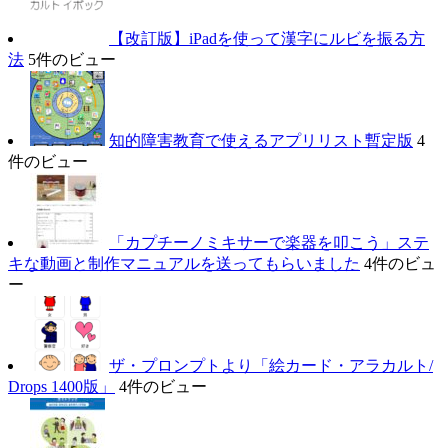
【改訂版】iPadを使って漢字にルビを振る方
法
5件のビュー
知的障害教育で使えるアプリリスト暫定版
4
件のビュー
「カプチーノミキサーで楽器を叩こう」ステ
キな動画と制作マニュアルを送ってもらいました
4件のビュ
ー
ザ・プロンプトより「絵カード・アラカルト/
Drops 1400版」
4件のビュー