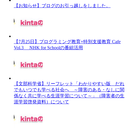
【お知らせ】ブログのお引っ越しをしました。
【7月25日】プログラミング教育×特別支援教育 Cafe
Vol.3 NHK for Schoolの番組活用
【文部科学省】リーフレット「わかりやすい版 だれ
でもいつでも学べる社会へ ～障害のある・なしに関
係なく共に学べる生涯学習について～」（障害者の生
涯学習啓発資料）について