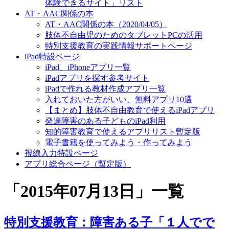
体験できるサイト」リスト
AT・AAC関係の本
AT・AAC関係の本（2020/04/05）
肢体不自由児のためのタブレットPCの活用
特別支援教育の実践情報サポートページ
iPad特設ページ
iPad、iPhoneアプリ一覧
iPadアプリを探す参考サイト
iPadで作れる教材作成アプリ一覧
入れておいた方がいい、無料アプリ10選
【まとめ】肢体不自由教育で使えるiPadアプリ
発達障害のある子どものiPad利用
知的障害教育で使えるアプリリスト暫定版
電子書籍を使ってみよう・作ってみよう
視線入力特設ページ
アプリ総合ページ（暫定版）
「
2015年07月13日
」
一覧
特別支援教育：障害ある子「１人でで