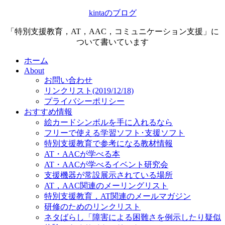
kintaのブログ
「特別支援教育，AT，AAC，コミュニケーション支援」に
ついて書いています
ホーム
About
お問い合わせ
リンクリスト(2019/12/18)
プライバシーポリシー
おすすめ情報
絵カードシンボルを手に入れるなら
フリーで使える学習ソフト･支援ソフト
特別支援教育で参考になる教材情報
AT・AACが学べる本
AT・AACが学べるイベント研究会
支援機器が常設展示されている場所
AT，AAC関連のメーリングリスト
特別支援教育，AT関連のメールマガジン
研修のためのリンクリスト
ネタばらし「障害による困難さを例示したり疑似