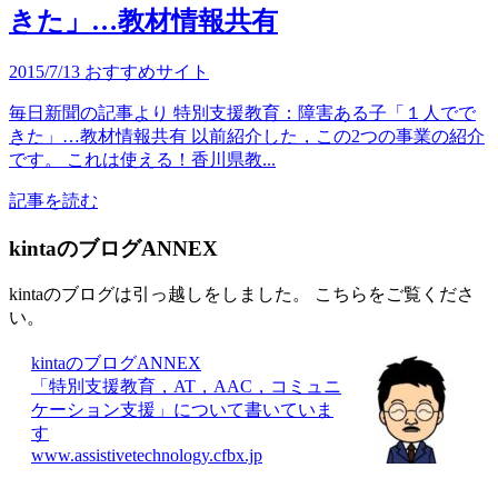
きた」…教材情報共有
2015/7/13
おすすめサイト
毎日新聞の記事より 特別支援教育：障害ある子「１人でで
きた」…教材情報共有 以前紹介した，この2つの事業の紹介
です。 これは使える！香川県教...
記事を読む
kintaのブログANNEX
kintaのブログは引っ越しをしました。 こちらをご覧くださ
い。
kintaのブログANNEX
「特別支援教育，AT，AAC，コミュニ
ケーション支援」について書いていま
す
www.assistivetechnology.cfbx.jp