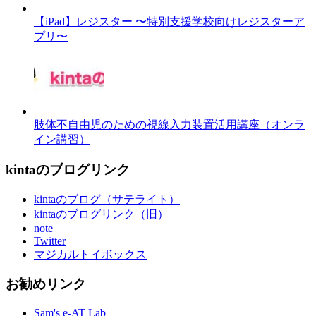
【iPad】レジスター 〜特別支援学校向けレジスターア
プリ〜
肢体不自由児のための視線入力装置活用講座（オンラ
イン講習）
kintaのブログリンク
kintaのブログ（サテライト）
kintaのブログリンク（旧）
note
Twitter
マジカルトイボックス
お勧めリンク
Sam's e-AT Lab