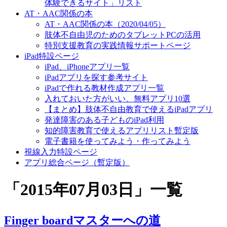
体験できるサイト」リスト
AT・AAC関係の本
AT・AAC関係の本（2020/04/05）
肢体不自由児のためのタブレットPCの活用
特別支援教育の実践情報サポートページ
iPad特設ページ
iPad、iPhoneアプリ一覧
iPadアプリを探す参考サイト
iPadで作れる教材作成アプリ一覧
入れておいた方がいい、無料アプリ10選
【まとめ】肢体不自由教育で使えるiPadアプリ
発達障害のある子どものiPad利用
知的障害教育で使えるアプリリスト暫定版
電子書籍を使ってみよう・作ってみよう
視線入力特設ページ
アプリ総合ページ（暫定版）
「
2015年07月03日
」
一覧
Finger boardマスターへの道