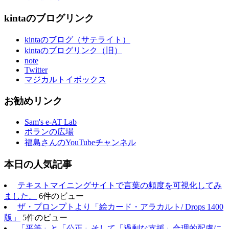
kintaのブログリンク
kintaのブログ（サテライト）
kintaのブログリンク（旧）
note
Twitter
マジカルトイボックス
お勧めリンク
Sam's e-AT Lab
ポランの広場
福島さんのYouTubeチャンネル
本日の人気記事
テキストマイニングサイトで言葉の頻度を可視化してみ
ました。
6件のビュー
ザ・プロンプトより「絵カード・アラカルト/ Drops 1400
版」
5件のビュー
「平等」と「公正」そして「過剰な支援」合理的配慮に