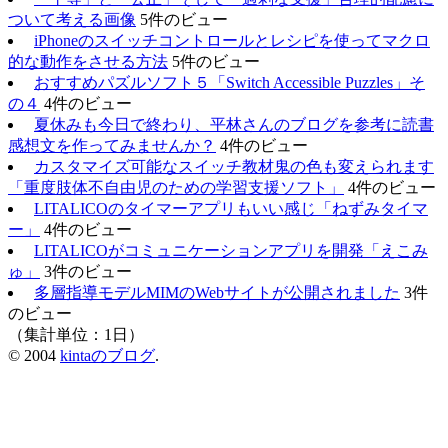
ついて考える画像
5件のビュー
iPhoneのスイッチコントロールとレシピを使ってマクロ
的な動作をさせる方法
5件のビュー
おすすめパズルソフト５「Switch Accessible Puzzles」そ
の４
4件のビュー
夏休みも今日で終わり、平林さんのブログを参考に読書
感想文を作ってみませんか？
4件のビュー
カスタマイズ可能なスイッチ教材鬼の色も変えられます
「重度肢体不自由児のための学習支援ソフト」
4件のビュー
LITALICOのタイマーアプリもいい感じ「ねずみタイマ
ー」
4件のビュー
LITALICOがコミュニケーションアプリを開発「えこみ
ゅ」
3件のビュー
多層指導モデルMIMのWebサイトが公開されました
3件
のビュー
（集計単位：1日）
© 2004
kintaのブログ
.