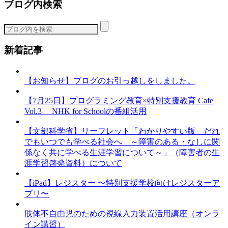
ブログ内検索
ゴ
リ
ー
新着記事
【お知らせ】ブログのお引っ越しをしました。
【7月25日】プログラミング教育×特別支援教育 Cafe
Vol.3 NHK for Schoolの番組活用
【文部科学省】リーフレット「わかりやすい版 だれ
でもいつでも学べる社会へ ～障害のある・なしに関
係なく共に学べる生涯学習について～」（障害者の生
涯学習啓発資料）について
【iPad】レジスター 〜特別支援学校向けレジスターア
プリ〜
肢体不自由児のための視線入力装置活用講座（オンラ
イン講習）