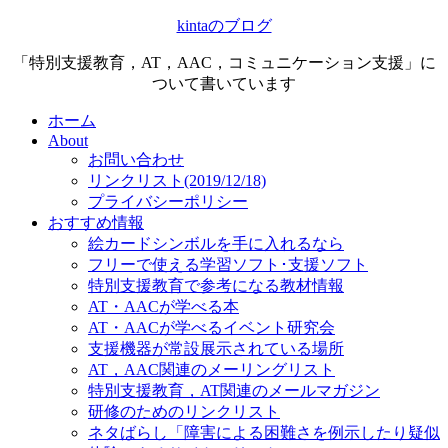
kintaのブログ
「特別支援教育，AT，AAC，コミュニケーション支援」に
ついて書いています
ホーム
About
お問い合わせ
リンクリスト(2019/12/18)
プライバシーポリシー
おすすめ情報
絵カードシンボルを手に入れるなら
フリーで使える学習ソフト･支援ソフト
特別支援教育で参考になる教材情報
AT・AACが学べる本
AT・AACが学べるイベント研究会
支援機器が常設展示されている場所
AT，AAC関連のメーリングリスト
特別支援教育，AT関連のメールマガジン
研修のためのリンクリスト
ネタばらし「障害による困難さを例示したり疑似