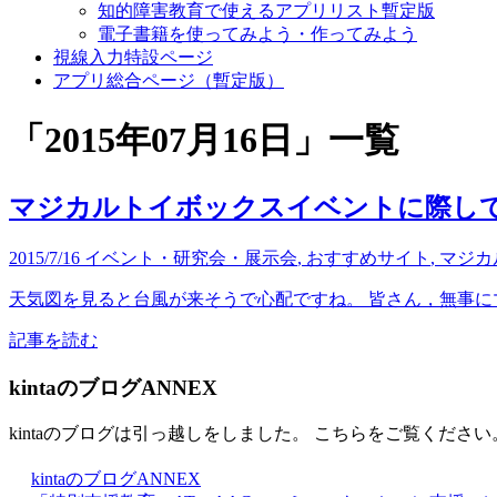
知的障害教育で使えるアプリリスト暫定版
電子書籍を使ってみよう・作ってみよう
視線入力特設ページ
アプリ総合ページ（暫定版）
「
2015年07月16日
」
一覧
マジカルトイボックスイベントに際し
2015/7/16
イベント・研究会・展示会
,
おすすめサイト
,
マジカ
天気図を見ると台風が来そうで心配ですね。 皆さん，無事に
記事を読む
kintaのブログANNEX
kintaのブログは引っ越しをしました。 こちらをご覧ください
kintaのブログANNEX