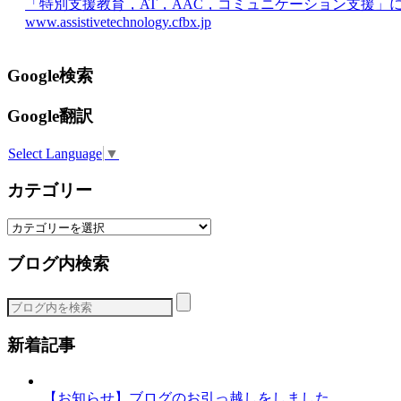
「特別支援教育，AT，AAC，コミュニケーション支援」
www.assistivetechnology.cfbx.jp
Google検索
Google翻訳
Select Language
▼
カテゴリー
カ
テ
ブログ内検索
ゴ
リ
ー
新着記事
【お知らせ】ブログのお引っ越しをしました。