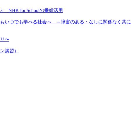
NHK for Schoolの番組活用
もいつでも学べる社会へ ～障害のある・なしに関係なく共に
プリ〜
ン講習）