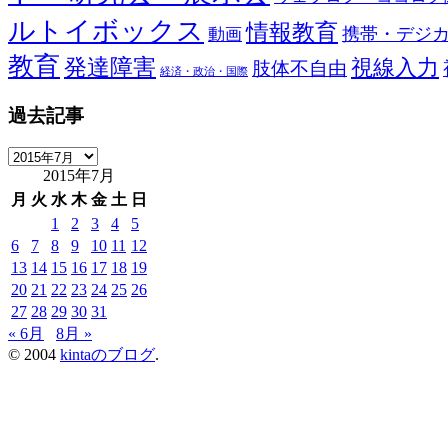
ルトイボックス
情報教育
携帯・デジ
動画
教育
発達障害
視線入力
肢体不自由
経済・政治・国際
過去記事
過
2015年7月
去
記
月
火
水
木
金
土
日
事
1
2
3
4
5
6
7
8
9
10
11
12
13
14
15
16
17
18
19
20
21
22
23
24
25
26
27
28
29
30
31
« 6月
8月 »
© 2004
kintaのブログ
.