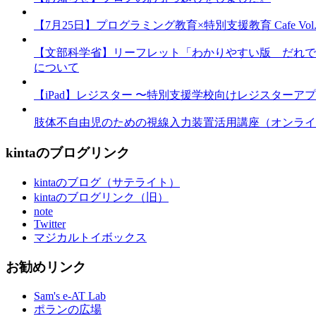
【7月25日】プログラミング教育×特別支援教育 Cafe Vol.3 
【文部科学省】リーフレット「わかりやすい版 だれで
について
【iPad】レジスター 〜特別支援学校向けレジスターア
肢体不自由児のための視線入力装置活用講座（オンライ
kintaのブログリンク
kintaのブログ（サテライト）
kintaのブログリンク（旧）
note
Twitter
マジカルトイボックス
お勧めリンク
Sam's e-AT Lab
ポランの広場