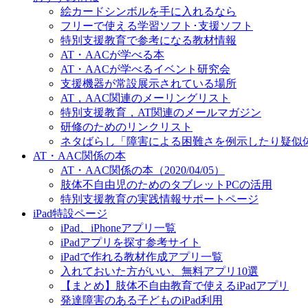
絵カードシンボルを手に入れるなら
フリーで使える学習ソフト･支援ソフト
特別支援教育で参考になる教材情報
AT・AACが学べる本
AT・AACが学べるイベント研究会
支援機器が常設展示されている場所
AT，AAC関連のメーリングリスト
特別支援教育，AT関連のメールマガジン
研修のためのリンクリスト
ネタばらし「障害による困難さを例示したり疑似
AT・AAC関係の本
AT・AAC関係の本（2020/04/05）
肢体不自由児のためのタブレットPCの活用
特別支援教育の実践情報サポートページ
iPad特設ページ
iPad、iPhoneアプリ一覧
iPadアプリを探す参考サイト
iPadで作れる教材作成アプリ一覧
入れておいた方がいい、無料アプリ10選
【まとめ】肢体不自由教育で使えるiPadアプリ
発達障害のある子どものiPad利用