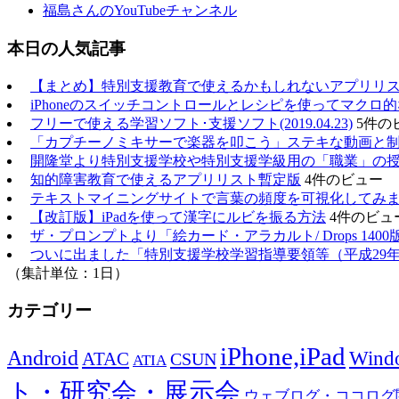
福島さんのYouTubeチャンネル
本日の人気記事
【まとめ】特別支援教育で使えるかもしれないアプリリスト（20
iPhoneのスイッチコントロールとレシピを使ってマクロ
フリーで使える学習ソフト･支援ソフト(2019.04.23)
5件の
「カプチーノミキサーで楽器を叩こう」ステキな動画と
開隆堂より特別支援学校や特別支援学級用の「職業」の
知的障害教育で使えるアプリリスト暫定版
4件のビュー
テキストマイニングサイトで言葉の頻度を可視化してみ
【改訂版】iPadを使って漢字にルビを振る方法
4件のビュ
ザ・プロンプトより「絵カード・アラカルト/ Drops 1400
ついに出ました「特別支援学校学習指導要領等（平成29年
（集計単位：1日）
カテゴリー
iPhone,iPad
Android
Wind
ATAC
CSUN
ATIA
ト・研究会・展示会
ウェブログ・ココログ