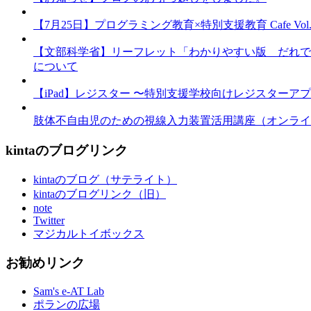
【7月25日】プログラミング教育×特別支援教育 Cafe Vol.3 
【文部科学省】リーフレット「わかりやすい版 だれで
について
【iPad】レジスター 〜特別支援学校向けレジスターア
肢体不自由児のための視線入力装置活用講座（オンライ
kintaのブログリンク
kintaのブログ（サテライト）
kintaのブログリンク（旧）
note
Twitter
マジカルトイボックス
お勧めリンク
Sam's e-AT Lab
ポランの広場