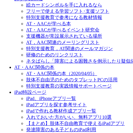
絵カードシンボルを手に入れるなら
フリーで使える学習ソフト･支援ソフト
特別支援教育で参考になる教材情報
AT・AACが学べる本
AT・AACが学べるイベント研究会
支援機器が常設展示されている場所
AT，AAC関連のメーリングリスト
特別支援教育，AT関連のメールマガジン
研修のためのリンクリスト
ネタばらし「障害による困難さを例示したり疑似
AT・AAC関係の本
AT・AAC関係の本（2020/04/05）
肢体不自由児のためのタブレットPCの活用
特別支援教育の実践情報サポートページ
iPad特設ページ
iPad、iPhoneアプリ一覧
iPadアプリを探す参考サイト
iPadで作れる教材作成アプリ一覧
入れておいた方がいい、無料アプリ10選
【まとめ】肢体不自由教育で使えるiPadアプリ
発達障害のある子どものiPad利用