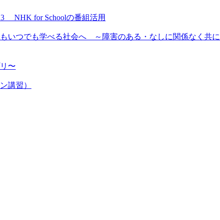
NHK for Schoolの番組活用
もいつでも学べる社会へ ～障害のある・なしに関係なく共に
プリ〜
ン講習）