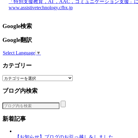
「特別支援教育，AT，AAC，コミュニケーション支援」
www.assistivetechnology.cfbx.jp
Google検索
Google翻訳
Select Language
▼
カテゴリー
カ
テ
ブログ内検索
ゴ
リ
ー
新着記事
【お知らせ】ブログのお引っ越しをしました。