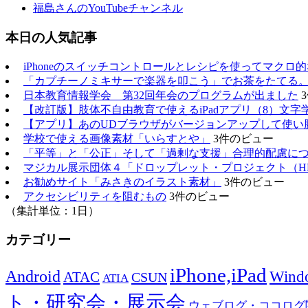
福島さんのYouTubeチャンネル
本日の人気記事
iPhoneのスイッチコントロールとレシピを使ってマクロ
「カプチーノミキサーで楽器を叩こう」でお茶をたてる
日本教育情報学会 第32回年会のプログラムが出ました
【改訂版】肢体不自由教育で使えるiPadアプリ（8）文字
【アプリ】あのUDブラウザがバージョンアップして使い
学校で使える画像素材「いらすとや」
3件のビュー
「平等」と「公正」そして「過剰な支援」合理的配慮に
マジカル展示団体４「ドロップレット・プロジェクト（H
お勧めサイト「みさきのイラスト素材」
3件のビュー
アクセシビリティを阻むもの
3件のビュー
（集計単位：1日）
カテゴリー
iPhone,iPad
Android
Wind
ATAC
CSUN
ATIA
ト・研究会・展示会
ウェブログ・ココログ