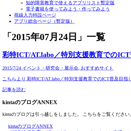
知的障害教育で使えるアプリリスト暫定版
電子書籍を使ってみよう・作ってみよう
視線入力特設ページ
アプリ総合ページ（暫定版）
「
2015年07月24日
」
一覧
彩特ICT/AT.labo／特別支援教育での
2015/7/24
イベント・研究会・展示会
,
おすすめサイト
こちらより 彩特ICT/AT.labo／特別支援教育でのICT普及
記事を読む
kintaのブログANNEX
kintaのブログは引っ越しをしました。 こちらをご覧ください
kintaのブログANNEX