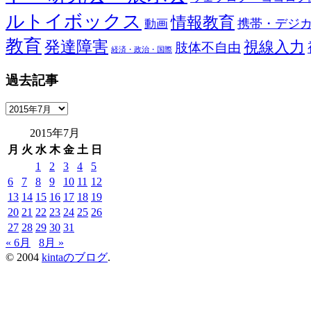
ルトイボックス
情報教育
携帯・デジ
動画
教育
発達障害
視線入力
肢体不自由
経済・政治・国際
過去記事
過
去
2015年7月
記
月
火
水
木
金
土
日
事
1
2
3
4
5
6
7
8
9
10
11
12
13
14
15
16
17
18
19
20
21
22
23
24
25
26
27
28
29
30
31
« 6月
8月 »
© 2004
kintaのブログ
.