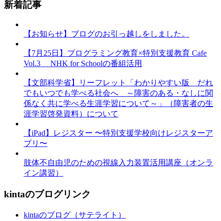
新着記事
【お知らせ】ブログのお引っ越しをしました。
【7月25日】プログラミング教育×特別支援教育 Cafe
Vol.3 NHK for Schoolの番組活用
【文部科学省】リーフレット「わかりやすい版 だれ
でもいつでも学べる社会へ ～障害のある・なしに関
係なく共に学べる生涯学習について～」（障害者の生
涯学習啓発資料）について
【iPad】レジスター 〜特別支援学校向けレジスターア
プリ〜
肢体不自由児のための視線入力装置活用講座（オンラ
イン講習）
kintaのブログリンク
kintaのブログ（サテライト）