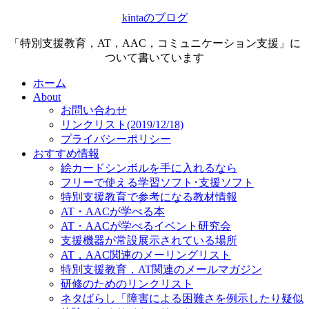
kintaのブログ
「特別支援教育，AT，AAC，コミュニケーション支援」に
ついて書いています
ホーム
About
お問い合わせ
リンクリスト(2019/12/18)
プライバシーポリシー
おすすめ情報
絵カードシンボルを手に入れるなら
フリーで使える学習ソフト･支援ソフト
特別支援教育で参考になる教材情報
AT・AACが学べる本
AT・AACが学べるイベント研究会
支援機器が常設展示されている場所
AT，AAC関連のメーリングリスト
特別支援教育，AT関連のメールマガジン
研修のためのリンクリスト
ネタばらし「障害による困難さを例示したり疑似