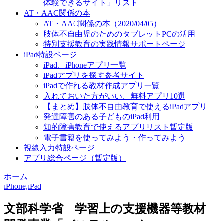
体験できるサイト」リスト
AT・AAC関係の本
AT・AAC関係の本（2020/04/05）
肢体不自由児のためのタブレットPCの活用
特別支援教育の実践情報サポートページ
iPad特設ページ
iPad、iPhoneアプリ一覧
iPadアプリを探す参考サイト
iPadで作れる教材作成アプリ一覧
入れておいた方がいい、無料アプリ10選
【まとめ】肢体不自由教育で使えるiPadアプリ
発達障害のある子どものiPad利用
知的障害教育で使えるアプリリスト暫定版
電子書籍を使ってみよう・作ってみよう
視線入力特設ページ
アプリ総合ページ（暫定版）
ホーム
iPhone,iPad
文部科学省 学習上の支援機器等教材