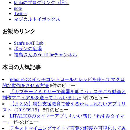
kintaのブログリンク（旧）
note
Twitter
マジカルトイボックス
お勧めリンク
Sam's e-AT Lab
ポランの広場
福島さんのYouTubeチャンネル
本日の人気記事
iPhoneのスイッチコントロールとレシピを使ってマクロ
的な動作をさせる方法
8件のビュー
「カプチーノミキサーで楽器を叩こう」ステキな動画と
制作マニュアルを送ってもらいました
5件のビュー
【まとめ】特別支援教育で使えるかもしれないアプリリ
スト（2019/09/15）
5件のビュー
LITALICOのタイマーアプリもいい感じ「ねずみタイマ
ー」
4件のビュー
テキストマイニングサイトで言葉の頻度を可視化してみ