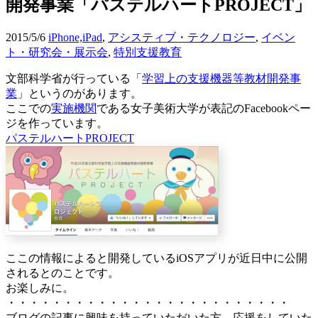
開発事業「パステルハートPROJECT」
2015/5/6
iPhone,iPad
,
アシスティブ・テクノロジー
,
イベン
ト・研究会・展示会
,
特別支援教育
文部科学省が行っている「
学習上の支援機器等教材開発事
業
」というのがあります。
ここでの
実施機関
である女子美術大学が表記のFacebookペー
ジを作っています。
パステルハートPROJECT
ここの情報によると開発しているiOSアプリが近日中に公開
されるとのことです。
お楽しみに。
・・・・・・・・・・・・・・・・・・・・・・・・・
ブログの記事に興味を持っていただいた方，応援をしていた