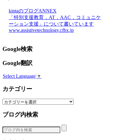
kintaのブログANNEX
「特別支援教育，AT，AAC，コミュニケ
ーション支援」について書いています
www.assistivetechnology.cfbx.jp
Google検索
Google翻訳
Select Language
▼
カテゴリー
カ
テ
ブログ内検索
ゴ
リ
ー