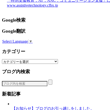
「特別支援教育，AT，AAC，コミュニケーション支援」
www.assistivetechnology.cfbx.jp
Google検索
Google翻訳
Select Language
▼
カテゴリー
カ
テ
ブログ内検索
ゴ
リ
ー
新着記事
【お知らせ】ブログのお引っ越しをしました。