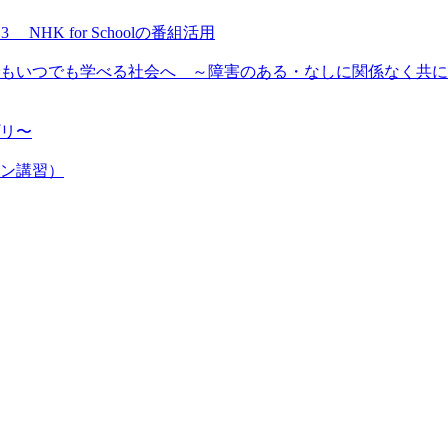
NHK for Schoolの番組活用
もいつでも学べる社会へ ～障害のある・なしに関係なく共に
プリ〜
ン講習）