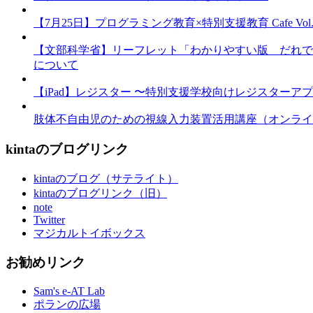
【7月25日】プログラミング教育×特別支援教育 Cafe Vol.3 
【文部科学省】リーフレット「わかりやすい版 だれで
について
【iPad】レジスター 〜特別支援学校向けレジスターア
肢体不自由児のための視線入力装置活用講座（オンライ
kintaのブログリンク
kintaのブログ（サテライト）
kintaのブログリンク（旧）
note
Twitter
マジカルトイボックス
お勧めリンク
Sam's e-AT Lab
ポランの広場