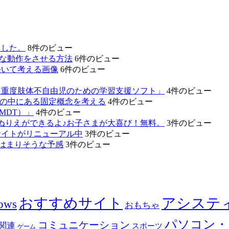
ました。
8件のビュー
的な動作をさせる方法
6件のビュー
ついて考える画像
6件のビュー
「重度肢体不自由児のための学習支援ソフト」
4件のビュー
たちの中にある固定概念を考える
4件のビュー
MDT）」
4件のビュー
ぬりえができるよ♪お子さまが大喜び！無料。
3件のビュー
サイトがリニューアル中
3件のビュー
のはまりそうな予感
3件のビュー
おすすめサイト
アシステ
ows
おもちゃ
パソコン・
コミュニケーション
関連
スポーツ
ゲーム