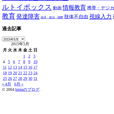
ルトイボックス
情報教育
携帯・デジ
動画
教育
発達障害
視線入力
肢体不自由
経済・政治・国際
過去記事
過
2015年5月
去
記
月
火
水
木
金
土
日
事
1
2
3
4
5
6
7
8
9
10
11
12
13
14
15
16
17
18
19
20
21
22
23
24
25
26
27
28
29
30
31
« 4月
6月 »
© 2004
kintaのブログ
.