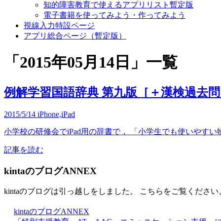
知的障害教育で使えるアプリリスト暫定版
電子書籍を使ってみよう・作ってみよう
視線入力特設ページ
アプリ総合ページ（暫定版）
「
2015年05月14日
」
一覧
例解学習国語辞典 第九版［＋漢検過去
2015/5/14
iPhone,iPad
小学校の研修会でiPad用の辞書で， 「小学生でも使いやすい
記事を読む
kintaのブログANNEX
kintaのブログは引っ越しをしました。 こちらをご覧ください
kintaのブログANNEX