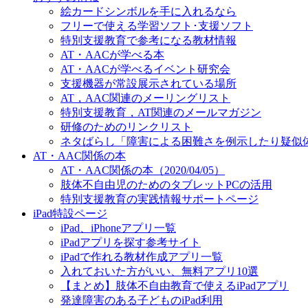
絵カードシンボルを手に入れるなら
フリーで使える学習ソフト･支援ソフト
特別支援教育で参考になる教材情報
AT・AACが学べる本
AT・AACが学べるイベント研究会
支援機器が常設展示されている場所
AT，AAC関連のメーリングリスト
特別支援教育，AT関連のメールマガジン
研修のためのリンクリスト
ネタばらし「障害による困難さを例示したり疑似
AT・AAC関係の本
AT・AAC関係の本（2020/04/05）
肢体不自由児のためのタブレットPCの活用
特別支援教育の実践情報サポートページ
iPad特設ページ
iPad、iPhoneアプリ一覧
iPadアプリを探す参考サイト
iPadで作れる教材作成アプリ一覧
入れておいた方がいい、無料アプリ10選
【まとめ】肢体不自由教育で使えるiPadアプリ
発達障害のある子どものiPad利用