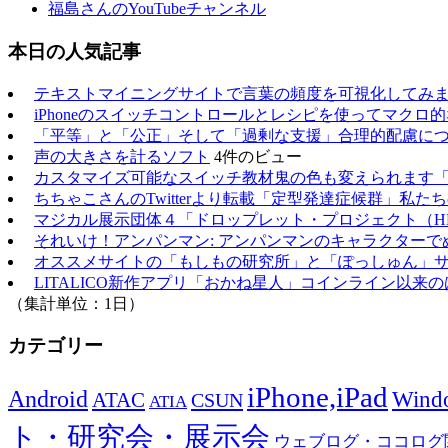
福島さんのYouTubeチャンネル
本日の人気記事
テキストマイニングサイトで言葉の頻度を可視化してみ
iPhoneのスイッチコントロールとレシピを使ってマクロ
「平等」と「公正」そして「過剰な支援」合理的配慮に
声の大きさを計るソフト
4件のビュー
カスタマイズ可能なスイッチ教材鬼の色も変えられます
ちちゃこさんのTwitterより転載「定型発達症候群」私
マジカル展示団体４「ドロップレット・プロジェクト（H
それいけ！アンパンマン: アンパンマンのキャラクターで
オススメサイトの「もしもの研究所」と「ぽっしゅん」
LITALICO新作アプリ「おかね星人」コインライン以来
（集計単位：1日）
カテゴリー
iPhone,iPad
Android
Wind
ATAC
CSUN
ATIA
ト・研究会・展示会
ウェブログ・ココログ