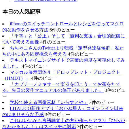
本日の人気記事
iPhoneのスイッチコントロールとレシピを使ってマクロ
的な動作をさせる方法
6件のビュー
「平等」と「公正」そして「過剰な支援」合理的配慮に
ついて考える画像
4件のビュー
ちちゃこさんのTwitterより転載「定型発達症候群」私た
ちの中にある固定概念を考える
4件のビュー
テキストマイニングサイトで言葉の頻度を可視化してみ
ました。
4件のビュー
マジカル展示団体４「ドロップレット・プロジェクト
（HMDT）」
4件のビュー
「カプチーノミキサーで楽器を叩こう」でお茶をたて
る。先日の製作マニュアルの修正がありました。
3件のビュ
ー
学校で使える画像素材「いらすとや」
3件のビュー
LITALICO新作アプリ「おかね星人」コインライン以来
のはまりそうな予感
3件のビュー
これはいいかも言語聴覚士の方が作ったアプリ「ひらが
なわかるもん！」はスイッチに対応
3件のビュー