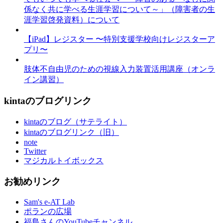
係なく共に学べる生涯学習について～」（障害者の生
涯学習啓発資料）について
【iPad】レジスター 〜特別支援学校向けレジスターア
プリ〜
肢体不自由児のための視線入力装置活用講座（オンラ
イン講習）
kintaのブログリンク
kintaのブログ（サテライト）
kintaのブログリンク（旧）
note
Twitter
マジカルトイボックス
お勧めリンク
Sam's e-AT Lab
ポランの広場
福島さんのYouTubeチャンネル