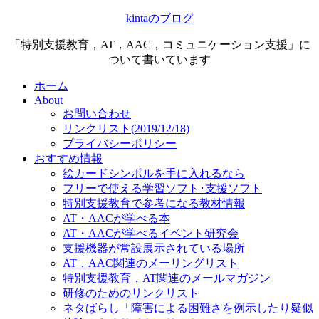
kintaのブログ
「特別支援教育，AT，AAC，コミュニケーション支援」に
ついて書いています
ホーム
About
お問い合わせ
リンクリスト(2019/12/18)
プライバシーポリシー
おすすめ情報
絵カードシンボルを手に入れるなら
フリーで使える学習ソフト･支援ソフト
特別支援教育で参考になる教材情報
AT・AACが学べる本
AT・AACが学べるイベント研究会
支援機器が常設展示されている場所
AT，AAC関連のメーリングリスト
特別支援教育，AT関連のメールマガジン
研修のためのリンクリスト
ネタばらし「障害による困難さを例示したり疑似