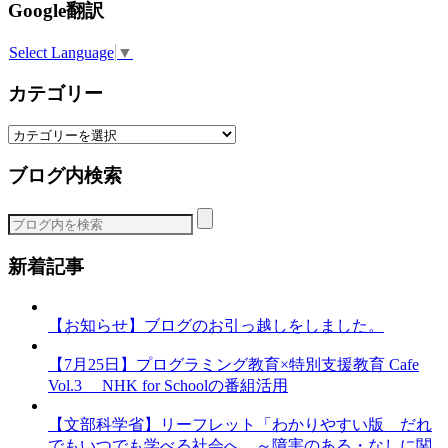
Google翻訳
Select Language
▼
カテゴリー
カ
テ
ブログ内検索
ゴ
リ
ー
新着記事
【お知らせ】ブログのお引っ越しをしました。
【7月25日】プログラミング教育×特別支援教育 Cafe
Vol.3 NHK for Schoolの番組活用
【文部科学省】リーフレット「わかりやすい版 だれ
でもいつでも学べる社会へ ～障害のある・なしに関