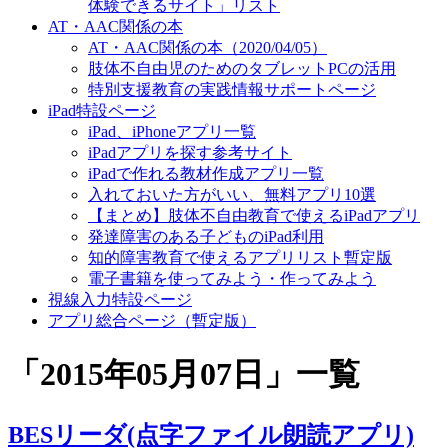
体験できるサイト」リスト
AT・AAC関係の本
AT・AAC関係の本（2020/04/05）
肢体不自由児のためのタブレットPCの活用
特別支援教育の実践情報サポートページ
iPad特設ページ
iPad、iPhoneアプリ一覧
iPadアプリを探す参考サイト
iPadで作れる教材作成アプリ一覧
入れておいた方がいい、無料アプリ10選
【まとめ】肢体不自由教育で使えるiPadアプリ
発達障害のある子どものiPad利用
知的障害教育で使えるアプリリスト暫定版
電子書籍を使ってみよう・作ってみよう
視線入力特設ページ
アプリ総合ページ（暫定版）
「
2015年05月07日
」
一覧
BESリーダ(点字ファイル朗読アプリ)