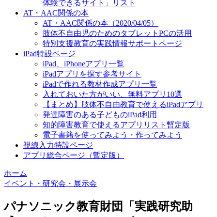
体験できるサイト」リスト
AT・AAC関係の本
AT・AAC関係の本（2020/04/05）
肢体不自由児のためのタブレットPCの活用
特別支援教育の実践情報サポートページ
iPad特設ページ
iPad、iPhoneアプリ一覧
iPadアプリを探す参考サイト
iPadで作れる教材作成アプリ一覧
入れておいた方がいい、無料アプリ10選
【まとめ】肢体不自由教育で使えるiPadアプリ
発達障害のある子どものiPad利用
知的障害教育で使えるアプリリスト暫定版
電子書籍を使ってみよう・作ってみよう
視線入力特設ページ
アプリ総合ページ（暫定版）
ホーム
イベント・研究会・展示会
パナソニック教育財団「実践研究助