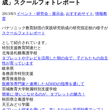
成」スクールフォトレポート
2013/8/3
イベント・研究会・展示会
,
おすすめサイト
,
情報教
育
パナソニック教育財団の実践研究助成の研究指定校の様子が
スクールフォトレポート
として紹介されています。
特別支援教育関連だと
北海道札幌養護学校
タブレットやテレビを活用した朝の会で、子どもたちの自主
性が育っています
岐阜県
各務原市特別支援
教育推進部会
医療等専門家と連携したADHDの指導を通して
宮城教育大学附属特別支援学校
簡単に
使いこなせるのが、タブレットの魅力！
秋田県立養護学校
天王みどり学園
タブレット端末を用いて、楽しみながら学習効果アップ！