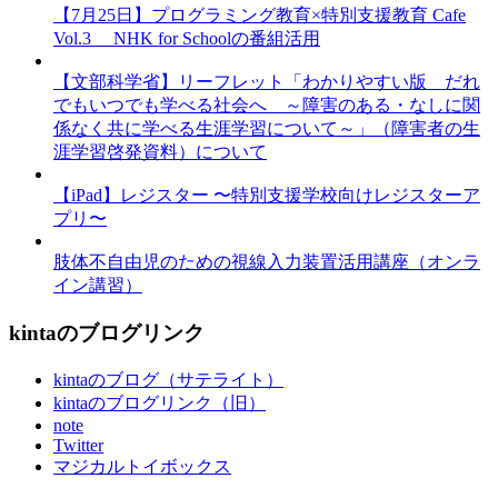
【7月25日】プログラミング教育×特別支援教育 Cafe
Vol.3 NHK for Schoolの番組活用
【文部科学省】リーフレット「わかりやすい版 だれ
でもいつでも学べる社会へ ～障害のある・なしに関
係なく共に学べる生涯学習について～」（障害者の生
涯学習啓発資料）について
【iPad】レジスター 〜特別支援学校向けレジスターア
プリ〜
肢体不自由児のための視線入力装置活用講座（オンラ
イン講習）
kintaのブログリンク
kintaのブログ（サテライト）
kintaのブログリンク（旧）
note
Twitter
マジカルトイボックス