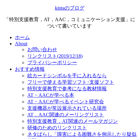
kintaのブログ
「特別支援教育，AT，AAC，コミュニケーション支援」に
ついて書いています
ホーム
About
お問い合わせ
リンクリスト(2019/12/18)
プライバシーポリシー
おすすめ情報
絵カードシンボルを手に入れるなら
フリーで使える学習ソフト･支援ソフト
特別支援教育で参考になる教材情報
AT・AACが学べる本
AT・AACが学べるイベント研究会
支援機器が常設展示されている場所
AT，AAC関連のメーリングリスト
特別支援教育，AT関連のメールマガジン
研修のためのリンクリスト
ネタばらし「障害による困難さを例示したり疑似