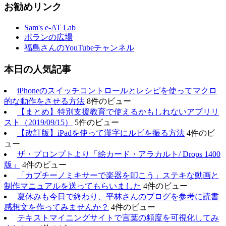
お勧めリンク
Sam's e-AT Lab
ポランの広場
福島さんのYouTubeチャンネル
本日の人気記事
iPhoneのスイッチコントロールとレシピを使ってマクロ
的な動作をさせる方法
8件のビュー
【まとめ】特別支援教育で使えるかもしれないアプリリ
スト（2019/09/15）
5件のビュー
【改訂版】iPadを使って漢字にルビを振る方法
4件のビ
ュー
ザ・プロンプトより「絵カード・アラカルト/ Drops 1400
版」
4件のビュー
「カプチーノミキサーで楽器を叩こう」ステキな動画と
制作マニュアルを送ってもらいました
4件のビュー
夏休みも今日で終わり、平林さんのブログを参考に読書
感想文を作ってみませんか？
4件のビュー
テキストマイニングサイトで言葉の頻度を可視化してみ