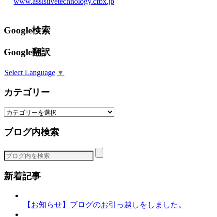
www.assistivetechnology.cfbx.jp
Google検索
Google翻訳
Select Language
▼
カテゴリー
カ
テ
ブログ内検索
ゴ
リ
ー
新着記事
【お知らせ】ブログのお引っ越しをしました。