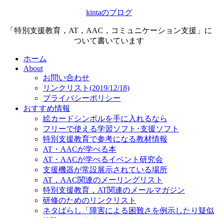
kintaのブログ
「特別支援教育，AT，AAC，コミュニケーション支援」に
ついて書いています
ホーム
About
お問い合わせ
リンクリスト(2019/12/18)
プライバシーポリシー
おすすめ情報
絵カードシンボルを手に入れるなら
フリーで使える学習ソフト･支援ソフト
特別支援教育で参考になる教材情報
AT・AACが学べる本
AT・AACが学べるイベント研究会
支援機器が常設展示されている場所
AT，AAC関連のメーリングリスト
特別支援教育，AT関連のメールマガジン
研修のためのリンクリスト
ネタばらし「障害による困難さを例示したり疑似