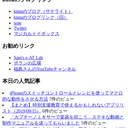
kintaのブログ（サテライト）
kintaのブログリンク（旧）
note
Twitter
マジカルトイボックス
お勧めリンク
Sam's e-AT Lab
ポランの広場
福島さんのYouTubeチャンネル
本日の人気記事
iPhoneのスイッチコントロールとレシピを使ってマクロ
的な動作をさせる方法
7件のビュー
【まとめ】特別支援教育で使えるかもしれないアプリリ
スト（2019/09/15）
6件のビュー
「カプチーノミキサーで楽器を叩こう」ステキな動画と
制作マニュアルを送ってもらいました
5件のビュー