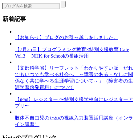
ー
新着記事
【お知らせ】ブログのお引っ越しをしました。
【7月25日】プログラミング教育×特別支援教育 Cafe
Vol.3 NHK for Schoolの番組活用
【文部科学省】リーフレット「わかりやすい版 だれ
でもいつでも学べる社会へ ～障害のある・なしに関
係なく共に学べる生涯学習について～」（障害者の生
涯学習啓発資料）について
【iPad】レジスター 〜特別支援学校向けレジスターア
プリ〜
肢体不自由児のための視線入力装置活用講座（オンラ
イン講習）
kintaのブログリンク