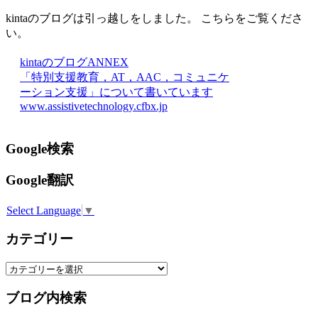
kintaのブログは引っ越しをしました。 こちらをご覧くださ
い。
kintaのブログANNEX
「特別支援教育，AT，AAC，コミュニケ
ーション支援」について書いています
www.assistivetechnology.cfbx.jp
Google検索
Google翻訳
Select Language
▼
カテゴリー
カ
テ
ブログ内検索
ゴ
リ