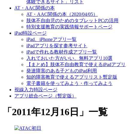
体験できるサイト」リスト
AT・AAC関係の本
AT・AAC関係の本（2020/04/05）
肢体不自由児のためのタブレットPCの活用
特別支援教育の実践情報サポートページ
iPad特設ページ
iPad、iPhoneアプリ一覧
iPadアプリを探す参考サイト
iPadで作れる教材作成アプリ一覧
入れておいた方がいい、無料アプリ10選
【まとめ】肢体不自由教育で使えるiPadアプリ
発達障害のある子どものiPad利用
知的障害教育で使えるアプリリスト暫定版
電子書籍を使ってみよう・作ってみよう
視線入力特設ページ
アプリ総合ページ（暫定版）
「
2011年12月16日
」
一覧