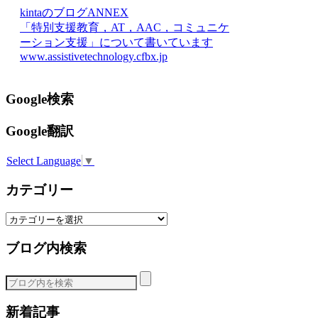
kintaのブログANNEX
「特別支援教育，AT，AAC，コミュニケ
ーション支援」について書いています
www.assistivetechnology.cfbx.jp
Google検索
Google翻訳
Select Language
▼
カテゴリー
カ
テ
ブログ内検索
ゴ
リ
ー
新着記事