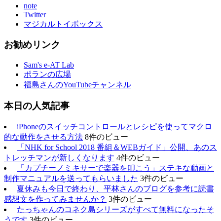
note
Twitter
マジカルトイボックス
お勧めリンク
Sam's e-AT Lab
ポランの広場
福島さんのYouTubeチャンネル
本日の人気記事
iPhoneのスイッチコントロールとレシピを使ってマクロ
的な動作をさせる方法
8件のビュー
「NHK for School 2018 番組＆WEBガイド」公開、あのス
トレッチマンが新しくなります
4件のビュー
「カプチーノミキサーで楽器を叩こう」ステキな動画と
制作マニュアルを送ってもらいました
3件のビュー
夏休みも今日で終わり、平林さんのブログを参考に読書
感想文を作ってみませんか？
3件のビュー
たっちゃんのコネク島シリーズがすべて無料になったそ
うです
3件のビュー