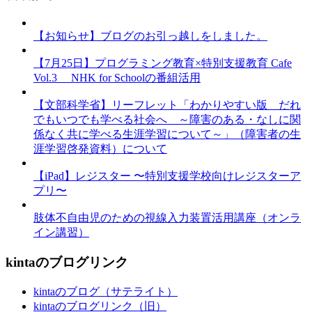
【お知らせ】ブログのお引っ越しをしました。
【7月25日】プログラミング教育×特別支援教育 Cafe
Vol.3 NHK for Schoolの番組活用
【文部科学省】リーフレット「わかりやすい版 だれ
でもいつでも学べる社会へ ～障害のある・なしに関
係なく共に学べる生涯学習について～」（障害者の生
涯学習啓発資料）について
【iPad】レジスター 〜特別支援学校向けレジスターア
プリ〜
肢体不自由児のための視線入力装置活用講座（オンラ
イン講習）
kintaのブログリンク
kintaのブログ（サテライト）
kintaのブログリンク（旧）