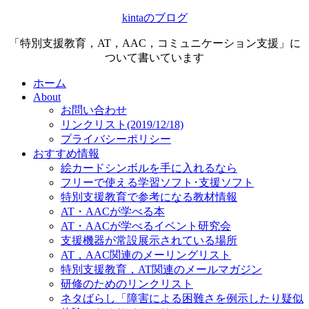
kintaのブログ
「特別支援教育，AT，AAC，コミュニケーション支援」に
ついて書いています
ホーム
About
お問い合わせ
リンクリスト(2019/12/18)
プライバシーポリシー
おすすめ情報
絵カードシンボルを手に入れるなら
フリーで使える学習ソフト･支援ソフト
特別支援教育で参考になる教材情報
AT・AACが学べる本
AT・AACが学べるイベント研究会
支援機器が常設展示されている場所
AT，AAC関連のメーリングリスト
特別支援教育，AT関連のメールマガジン
研修のためのリンクリスト
ネタばらし「障害による困難さを例示したり疑似