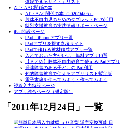
体験できるサイト」リスト
AT・AAC関係の本
AT・AAC関係の本（2020/04/05）
肢体不自由児のためのタブレットPCの活用
特別支援教育の実践情報サポートページ
iPad特設ページ
iPad、iPhoneアプリ一覧
iPadアプリを探す参考サイト
iPadで作れる教材作成アプリ一覧
入れておいた方がいい、無料アプリ10選
【まとめ】肢体不自由教育で使えるiPadアプリ
発達障害のある子どものiPad利用
知的障害教育で使えるアプリリスト暫定版
電子書籍を使ってみよう・作ってみよう
視線入力特設ページ
アプリ総合ページ（暫定版）
「
2011年12月24日
」
一覧