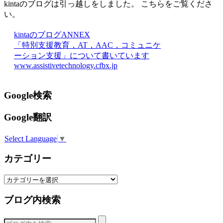
kintaのブログは引っ越しをしました。 こちらをご覧くださ
い。
kintaのブログANNEX
「特別支援教育，AT，AAC，コミュニケ
ーション支援」について書いています
www.assistivetechnology.cfbx.jp
Google検索
Google翻訳
Select Language
▼
カテゴリー
カ
テ
ブログ内検索
ゴ
リ
ー