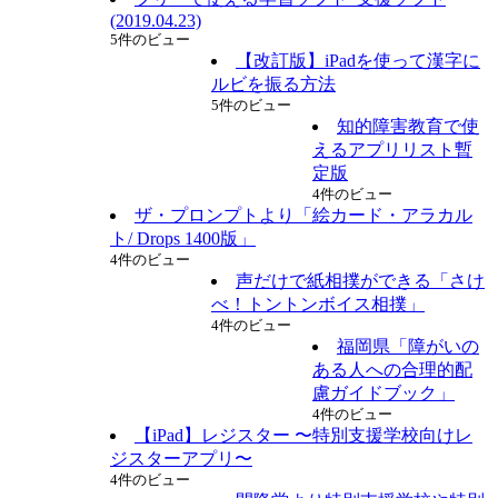
(2019.04.23)
5件のビュー
【改訂版】iPadを使って漢字に
ルビを振る方法
5件のビュー
知的障害教育で使
えるアプリリスト暫
定版
4件のビュー
ザ・プロンプトより「絵カード・アラカル
ト/ Drops 1400版」
4件のビュー
声だけで紙相撲ができる「さけ
べ！トントンボイス相撲」
4件のビュー
福岡県「障がいの
ある人への合理的配
慮ガイドブック」
4件のビュー
【iPad】レジスター 〜特別支援学校向けレ
ジスターアプリ〜
4件のビュー