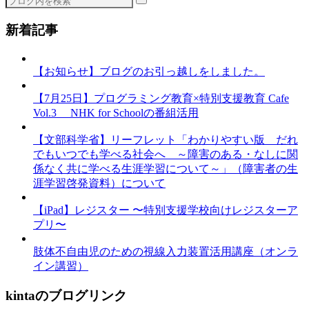
新着記事
【お知らせ】ブログのお引っ越しをしました。
【7月25日】プログラミング教育×特別支援教育 Cafe
Vol.3 NHK for Schoolの番組活用
【文部科学省】リーフレット「わかりやすい版 だれ
でもいつでも学べる社会へ ～障害のある・なしに関
係なく共に学べる生涯学習について～」（障害者の生
涯学習啓発資料）について
【iPad】レジスター 〜特別支援学校向けレジスターア
プリ〜
肢体不自由児のための視線入力装置活用講座（オンラ
イン講習）
kintaのブログリンク