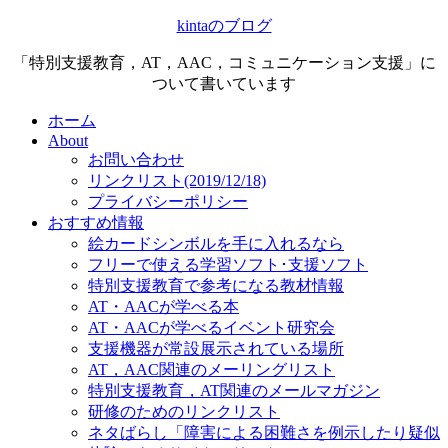
kintaのブログ
「特別支援教育，AT，AAC，コミュニケーション支援」に
ついて書いています
ホーム
About
お問い合わせ
リンクリスト(2019/12/18)
プライバシーポリシー
おすすめ情報
絵カードシンボルを手に入れるなら
フリーで使える学習ソフト･支援ソフト
特別支援教育で参考になる教材情報
AT・AACが学べる本
AT・AACが学べるイベント研究会
支援機器が常設展示されている場所
AT，AAC関連のメーリングリスト
特別支援教育，AT関連のメールマガジン
研修のためのリンクリスト
ネタばらし「障害による困難さを例示したり疑似