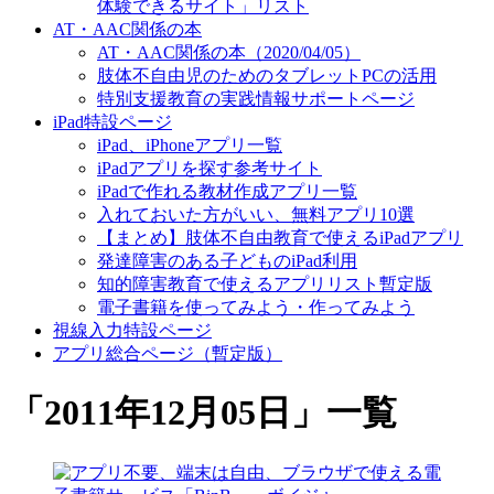
体験できるサイト」リスト
AT・AAC関係の本
AT・AAC関係の本（2020/04/05）
肢体不自由児のためのタブレットPCの活用
特別支援教育の実践情報サポートページ
iPad特設ページ
iPad、iPhoneアプリ一覧
iPadアプリを探す参考サイト
iPadで作れる教材作成アプリ一覧
入れておいた方がいい、無料アプリ10選
【まとめ】肢体不自由教育で使えるiPadアプリ
発達障害のある子どものiPad利用
知的障害教育で使えるアプリリスト暫定版
電子書籍を使ってみよう・作ってみよう
視線入力特設ページ
アプリ総合ページ（暫定版）
「
2011年12月05日
」
一覧