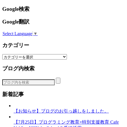
Google検索
Google翻訳
Select Language
▼
カテゴリー
カ
テ
ブログ内検索
ゴ
リ
ー
新着記事
【お知らせ】ブログのお引っ越しをしました。
【7月25日】プログラミング教育×特別支援教育 Cafe