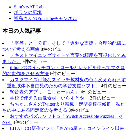
Sam's e-AT Lab
ポランの広場
福島さんのYouTubeチャンネル
本日の人気記事
「平等」と「公正」そして「過剰な支援」合理的配慮に
ついて考える画像
8件のビュー
テキストマイニングサイトで言葉の頻度を可視化してみ
ました。
7件のビュー
iPhoneのスイッチコントロールとレシピを使ってマクロ
的な動作をさせる方法
6件のビュー
カスタマイズ可能なスイッチ教材鬼の色も変えられます
「重度肢体不自由児のための学習支援ソフト」
4件のビュー
50音表のアプリ「ごじゅーおん」
4件のビュー
学校で使える画像素材「いらすとや」
3件のビュー
ちちゃこさんのTwitterより転載「定型発達症候群」私た
ちの中にある固定概念を考える
3件のビュー
おすすめパズルソフト５「Switch Accessible Puzzles」そ
の４
3件のビュー
LITALICO新作アプリ「おかね星人」コインライン以来