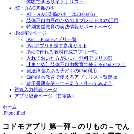
体験できるサイト」リスト
AT・AAC関係の本
AT・AAC関係の本（2020/04/05）
肢体不自由児のためのタブレットPCの活用
特別支援教育の実践情報サポートページ
iPad特設ページ
iPad、iPhoneアプリ一覧
iPadアプリを探す参考サイト
iPadで作れる教材作成アプリ一覧
入れておいた方がいい、無料アプリ10選
【まとめ】肢体不自由教育で使えるiPadアプリ
発達障害のある子どものiPad利用
知的障害教育で使えるアプリリスト暫定版
電子書籍を使ってみよう・作ってみよう
視線入力特設ページ
アプリ総合ページ（暫定版）
ホーム
iPhone,iPad
コドモアプリ 第一弾 – のりもの – でん