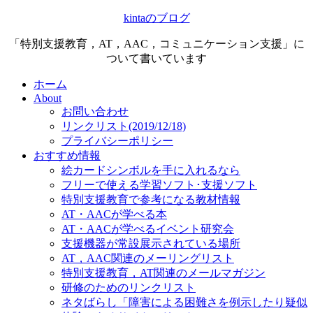
kintaのブログ
「特別支援教育，AT，AAC，コミュニケーション支援」に
ついて書いています
ホーム
About
お問い合わせ
リンクリスト(2019/12/18)
プライバシーポリシー
おすすめ情報
絵カードシンボルを手に入れるなら
フリーで使える学習ソフト･支援ソフト
特別支援教育で参考になる教材情報
AT・AACが学べる本
AT・AACが学べるイベント研究会
支援機器が常設展示されている場所
AT，AAC関連のメーリングリスト
特別支援教育，AT関連のメールマガジン
研修のためのリンクリスト
ネタばらし「障害による困難さを例示したり疑似