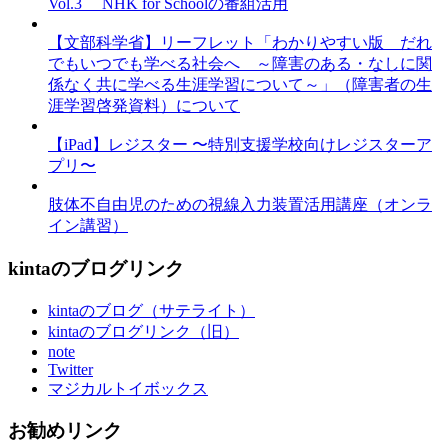
Vol.3 NHK for Schoolの番組活用
【文部科学省】リーフレット「わかりやすい版 だれ
でもいつでも学べる社会へ ～障害のある・なしに関
係なく共に学べる生涯学習について～」（障害者の生
涯学習啓発資料）について
【iPad】レジスター 〜特別支援学校向けレジスターア
プリ〜
肢体不自由児のための視線入力装置活用講座（オンラ
イン講習）
kintaのブログリンク
kintaのブログ（サテライト）
kintaのブログリンク（旧）
note
Twitter
マジカルトイボックス
お勧めリンク