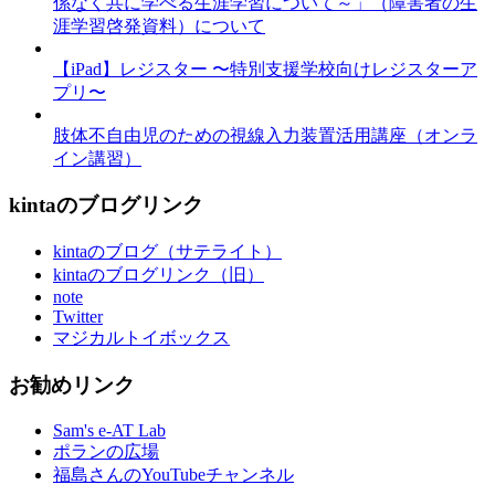
係なく共に学べる生涯学習について～」（障害者の生
涯学習啓発資料）について
【iPad】レジスター 〜特別支援学校向けレジスターア
プリ〜
肢体不自由児のための視線入力装置活用講座（オンラ
イン講習）
kintaのブログリンク
kintaのブログ（サテライト）
kintaのブログリンク（旧）
note
Twitter
マジカルトイボックス
お勧めリンク
Sam's e-AT Lab
ポランの広場
福島さんのYouTubeチャンネル