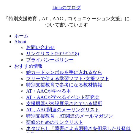
kintaのブログ
「特別支援教育，AT，AAC，コミュニケーション支援」に
ついて書いています
ホーム
About
お問い合わせ
リンクリスト(2019/12/18)
プライバシーポリシー
おすすめ情報
絵カードシンボルを手に入れるなら
フリーで使える学習ソフト･支援ソフト
特別支援教育で参考になる教材情報
AT・AACが学べる本
AT・AACが学べるイベント研究会
支援機器が常設展示されている場所
AT，AAC関連のメーリングリスト
特別支援教育，AT関連のメールマガジン
研修のためのリンクリスト
ネタばらし「障害による困難さを例示したり疑似