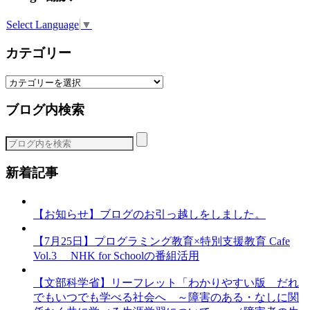
Select Language
▼
カテゴリー
カ
テ
ブログ内検索
ゴ
リ
ー
新着記事
【お知らせ】ブログのお引っ越しをしました。
【7月25日】プログラミング教育×特別支援教育 Cafe
Vol.3 NHK for Schoolの番組活用
【文部科学省】リーフレット「わかりやすい版 だれ
でもいつでも学べる社会へ ～障害のある・なしに関