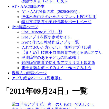
体験できるサイト」リスト
AT・AAC関係の本
AT・AAC関係の本（2020/04/05）
肢体不自由児のためのタブレットPCの活用
特別支援教育の実践情報サポートページ
iPad特設ページ
iPad、iPhoneアプリ一覧
iPadアプリを探す参考サイト
iPadで作れる教材作成アプリ一覧
入れておいた方がいい、無料アプリ10選
【まとめ】肢体不自由教育で使えるiPadアプリ
発達障害のある子どものiPad利用
知的障害教育で使えるアプリリスト暫定版
電子書籍を使ってみよう・作ってみよう
視線入力特設ページ
アプリ総合ページ（暫定版）
「
2011年09月24日
」
一覧