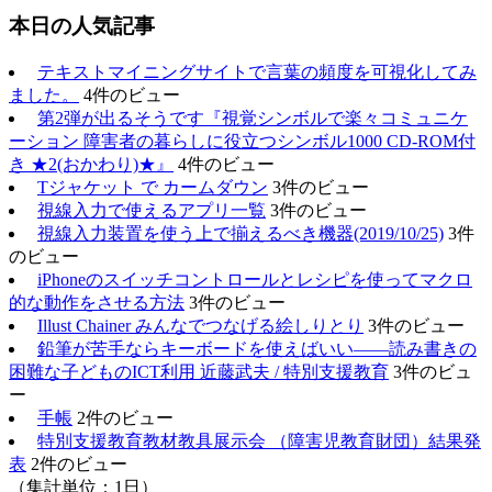
本日の人気記事
テキストマイニングサイトで言葉の頻度を可視化してみ
ました。
4件のビュー
第2弾が出るそうです『視覚シンボルで楽々コミュニケ
ーション 障害者の暮らしに役立つシンボル1000 CD-ROM付
き ★2(おかわり)★』
4件のビュー
Tジャケット で カームダウン
3件のビュー
視線入力で使えるアプリ一覧
3件のビュー
視線入力装置を使う上で揃えるべき機器(2019/10/25)
3件
のビュー
iPhoneのスイッチコントロールとレシピを使ってマクロ
的な動作をさせる方法
3件のビュー
Illust Chainer みんなでつなげる絵しりとり
3件のビュー
鉛筆が苦手ならキーボードを使えばいい――読み書きの
困難な子どものICT利用 近藤武夫 / 特別支援教育
3件のビュ
ー
手帳
2件のビュー
特別支援教育教材教具展示会 （障害児教育財団）結果発
表
2件のビュー
（集計単位：1日）