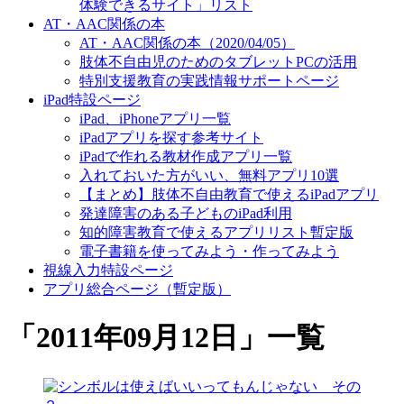
体験できるサイト」リスト
AT・AAC関係の本
AT・AAC関係の本（2020/04/05）
肢体不自由児のためのタブレットPCの活用
特別支援教育の実践情報サポートページ
iPad特設ページ
iPad、iPhoneアプリ一覧
iPadアプリを探す参考サイト
iPadで作れる教材作成アプリ一覧
入れておいた方がいい、無料アプリ10選
【まとめ】肢体不自由教育で使えるiPadアプリ
発達障害のある子どものiPad利用
知的障害教育で使えるアプリリスト暫定版
電子書籍を使ってみよう・作ってみよう
視線入力特設ページ
アプリ総合ページ（暫定版）
「
2011年09月12日
」
一覧