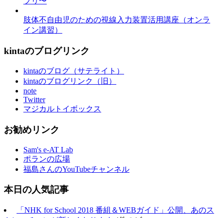
プリ〜
肢体不自由児のための視線入力装置活用講座（オンラ
イン講習）
kintaのブログリンク
kintaのブログ（サテライト）
kintaのブログリンク（旧）
note
Twitter
マジカルトイボックス
お勧めリンク
Sam's e-AT Lab
ポランの広場
福島さんのYouTubeチャンネル
本日の人気記事
「NHK for School 2018 番組＆WEBガイド」公開、あのス