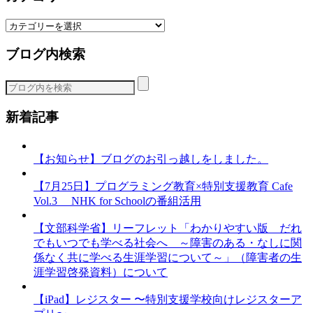
カ
テ
ブログ内検索
ゴ
リ
ー
新着記事
【お知らせ】ブログのお引っ越しをしました。
【7月25日】プログラミング教育×特別支援教育 Cafe
Vol.3 NHK for Schoolの番組活用
【文部科学省】リーフレット「わかりやすい版 だれ
でもいつでも学べる社会へ ～障害のある・なしに関
係なく共に学べる生涯学習について～」（障害者の生
涯学習啓発資料）について
【iPad】レジスター 〜特別支援学校向けレジスターア