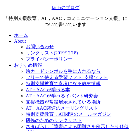
kintaのブログ
「特別支援教育，AT，AAC，コミュニケーション支援」に
ついて書いています
ホーム
About
お問い合わせ
リンクリスト(2019/12/18)
プライバシーポリシー
おすすめ情報
絵カードシンボルを手に入れるなら
フリーで使える学習ソフト･支援ソフト
特別支援教育で参考になる教材情報
AT・AACが学べる本
AT・AACが学べるイベント研究会
支援機器が常設展示されている場所
AT，AAC関連のメーリングリスト
特別支援教育，AT関連のメールマガジン
研修のためのリンクリスト
ネタばらし「障害による困難さを例示したり疑似