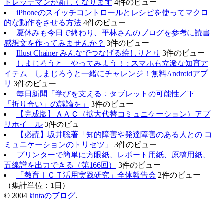
トレッチマンが新しくなります
4件のビュー
iPhoneのスイッチコントロールとレシピを使ってマクロ
的な動作をさせる方法
4件のビュー
夏休みも今日で終わり、平林さんのブログを参考に読書
感想文を作ってみませんか？
3件のビュー
Illust Chainer みんなでつなげる絵しりとり
3件のビュー
しまじろうと やってみよう！ : スマホも立派な知育ア
イテム！しまじろうと一緒にチャレンジ！無料Androidアプ
リ
3件のビュー
毎日新聞「学びを支える：タブレットの可能性／下
「折り合い」の議論を」
3件のビュー
【完成版】ＡＡＣ（拡大代替コミュニケーション）アプ
リホイール
3件のビュー
【必読】坂井聡著「知的障害や発達障害のある人との コ
ミュニケーションのトリセツ」
3件のビュー
プリンターで簡単に方眼紙、レポート用紙、原稿用紙、
五線譜を出力できる（第166回）
3件のビュー
「教育ＩＣＴ活用実践研究」全体報告会
2件のビュー
（集計単位：1日）
© 2004
kintaのブログ
.