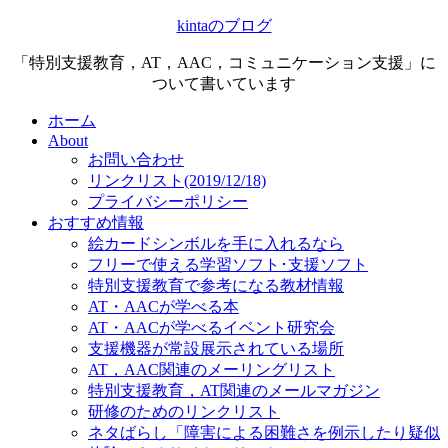
kintaのブログ
「特別支援教育，AT，AAC，コミュニケーション支援」に
ついて書いています
ホーム
About
お問い合わせ
リンクリスト(2019/12/18)
プライバシーポリシー
おすすめ情報
絵カードシンボルを手に入れるなら
フリーで使える学習ソフト･支援ソフト
特別支援教育で参考になる教材情報
AT・AACが学べる本
AT・AACが学べるイベント研究会
支援機器が常設展示されている場所
AT，AAC関連のメーリングリスト
特別支援教育，AT関連のメールマガジン
研修のためのリンクリスト
ネタばらし「障害による困難さを例示したり疑似