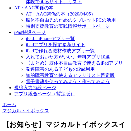
体験できるサイト」リスト
AT・AAC関係の本
AT・AAC関係の本（2020/04/05）
肢体不自由児のためのタブレットPCの活用
特別支援教育の実践情報サポートページ
iPad特設ページ
iPad、iPhoneアプリ一覧
iPadアプリを探す参考サイト
iPadで作れる教材作成アプリ一覧
入れておいた方がいい、無料アプリ10選
【まとめ】肢体不自由教育で使えるiPadアプリ
発達障害のある子どものiPad利用
知的障害教育で使えるアプリリスト暫定版
電子書籍を使ってみよう・作ってみよう
視線入力特設ページ
アプリ総合ページ（暫定版）
ホーム
マジカルトイボックス
【お知らせ】マジカルトイボックスイ