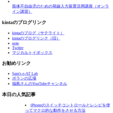
肢体不自由児のための視線入力装置活用講座（オンラ
イン講習）
kintaのブログリンク
kintaのブログ（サテライト）
kintaのブログリンク（旧）
note
Twitter
マジカルトイボックス
お勧めリンク
Sam's e-AT Lab
ポランの広場
福島さんのYouTubeチャンネル
本日の人気記事
iPhoneのスイッチコントロールとレシピを使
ってマクロ的な動作をさせる方法