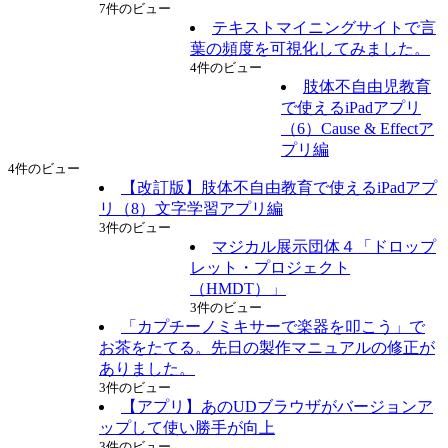
7件のビュー
テキストマイニングサイトで言
葉の頻度を可視化してみました。
4件のビュー
肢体不自由児教育
で使えるiPadアプリ
（6）Cause & Effectア
プリ編
4件のビュー
【改訂版】肢体不自由教育で使えるiPadアプ
リ（8）文字学習アプリ編
3件のビュー
マジカル展示団体４「ドロップ
レット・プロジェクト
（HMDT）」
3件のビュー
「カプチーノミキサーで楽器を叩こう」で
お茶をたてる。先日の製作マニュアルの修正が
ありました。
3件のビュー
【アプリ】あのUDブラウザがバージョンア
ップして使い勝手が向上
3件のビュー