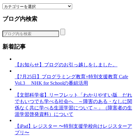
カ
テ
ブログ内検索
ゴ
リ
ー
新着記事
【お知らせ】ブログのお引っ越しをしました。
【7月25日】プログラミング教育×特別支援教育 Cafe
Vol.3 NHK for Schoolの番組活用
【文部科学省】リーフレット「わかりやすい版 だれ
でもいつでも学べる社会へ ～障害のある・なしに関
係なく共に学べる生涯学習について～」（障害者の生
涯学習啓発資料）について
【iPad】レジスター 〜特別支援学校向けレジスターア
プリ〜