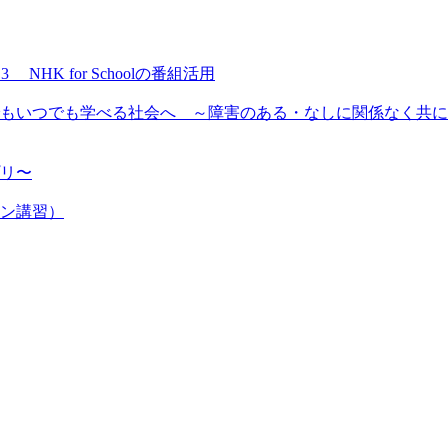
NHK for Schoolの番組活用
もいつでも学べる社会へ ～障害のある・なしに関係なく共に
プリ〜
ン講習）