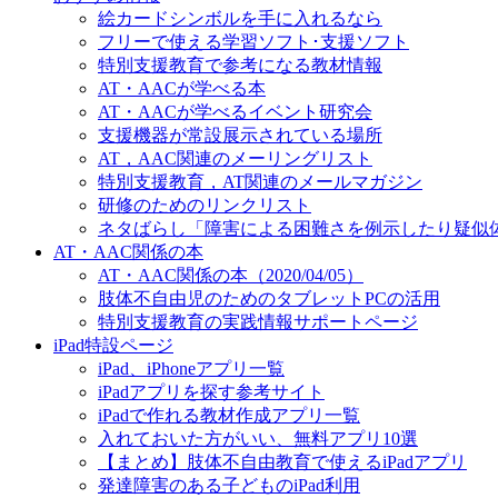
絵カードシンボルを手に入れるなら
フリーで使える学習ソフト･支援ソフト
特別支援教育で参考になる教材情報
AT・AACが学べる本
AT・AACが学べるイベント研究会
支援機器が常設展示されている場所
AT，AAC関連のメーリングリスト
特別支援教育，AT関連のメールマガジン
研修のためのリンクリスト
ネタばらし「障害による困難さを例示したり疑似
AT・AAC関係の本
AT・AAC関係の本（2020/04/05）
肢体不自由児のためのタブレットPCの活用
特別支援教育の実践情報サポートページ
iPad特設ページ
iPad、iPhoneアプリ一覧
iPadアプリを探す参考サイト
iPadで作れる教材作成アプリ一覧
入れておいた方がいい、無料アプリ10選
【まとめ】肢体不自由教育で使えるiPadアプリ
発達障害のある子どものiPad利用