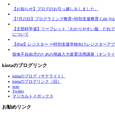
【お知らせ】ブログのお引っ越しをしました。
【7月25日】プログラミング教育×特別支援教育 Cafe Vol.3 
【文部科学省】リーフレット「わかりやすい版 だれで
について
【iPad】レジスター 〜特別支援学校向けレジスターア
肢体不自由児のための視線入力装置活用講座（オンライ
kintaのブログリンク
kintaのブログ（サテライト）
kintaのブログリンク（旧）
note
Twitter
マジカルトイボックス
お勧めリンク