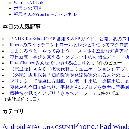
Sam's e-AT Lab
ポランの広場
福島さんのYouTubeチャンネル
本日の人気記事
「NHK for School 2018 番組＆WEBガイド」公開
iPhoneのスイッチコントロールとレシピを使ってマクロ
しまじろうと やってみよう！ : スマホも立派な知育アイ
毎日新聞「学びを支える：タブレットの可能性／下 「
Illust Chainer みんなでつなげる絵しりとり
3件のビュー
【完成版】ＡＡＣ（拡大代替コミュニケーション）アプ
【必読】坂井聡著「知的障害や発達障害のある人との コ
プリンターで簡単に方眼紙、レポート用紙、原稿用紙、五
夏休みも今日で終わり、平林さんのブログを参考に読書
気持ちが見えるアプリ「きもちメーター」
2件のビュー
（集計単位：1日）
カテゴリー
iPhone,iPad
Android
Wind
ATAC
CSUN
ATIA