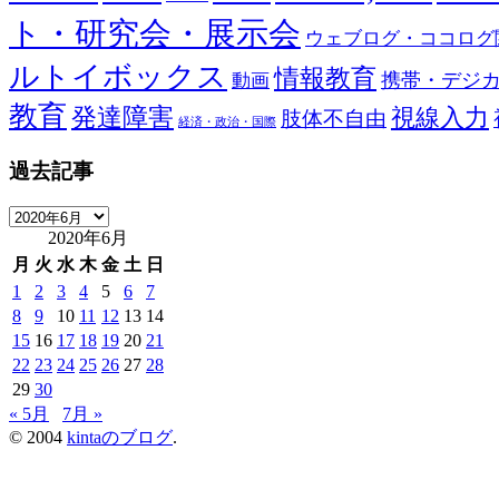
ト・研究会・展示会
ウェブログ・ココログ
ルトイボックス
情報教育
携帯・デジ
動画
教育
発達障害
視線入力
肢体不自由
経済・政治・国際
過去記事
過
2020年6月
去
記
月
火
水
木
金
土
日
事
1
2
3
4
5
6
7
8
9
10
11
12
13
14
15
16
17
18
19
20
21
22
23
24
25
26
27
28
29
30
« 5月
7月 »
© 2004
kintaのブログ
.