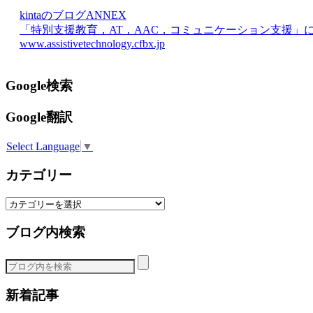
kintaのブログANNEX
「特別支援教育，AT，AAC，コミュニケーション支援」
www.assistivetechnology.cfbx.jp
Google検索
Google翻訳
Select Language
▼
カテゴリー
カ
テ
ブログ内検索
ゴ
リ
ー
新着記事