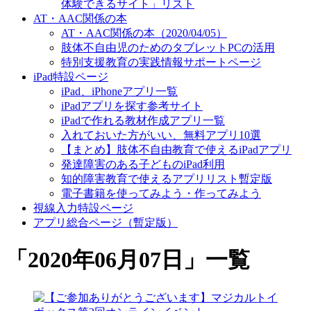
体験できるサイト」リスト
AT・AAC関係の本
AT・AAC関係の本（2020/04/05）
肢体不自由児のためのタブレットPCの活用
特別支援教育の実践情報サポートページ
iPad特設ページ
iPad、iPhoneアプリ一覧
iPadアプリを探す参考サイト
iPadで作れる教材作成アプリ一覧
入れておいた方がいい、無料アプリ10選
【まとめ】肢体不自由教育で使えるiPadアプリ
発達障害のある子どものiPad利用
知的障害教育で使えるアプリリスト暫定版
電子書籍を使ってみよう・作ってみよう
視線入力特設ページ
アプリ総合ページ（暫定版）
「
2020年06月07日
」
一覧