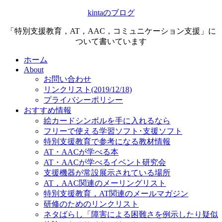
kintaのブログ
「特別支援教育，AT，AAC，コミュニケーション支援」に
ついて書いています
ホーム
About
お問い合わせ
リンクリスト(2019/12/18)
プライバシーポリシー
おすすめ情報
絵カードシンボルを手に入れるなら
フリーで使える学習ソフト･支援ソフト
特別支援教育で参考になる教材情報
AT・AACが学べる本
AT・AACが学べるイベント研究会
支援機器が常設展示されている場所
AT，AAC関連のメーリングリスト
特別支援教育，AT関連のメールマガジン
研修のためのリンクリスト
ネタばらし「障害による困難さを例示したり疑似