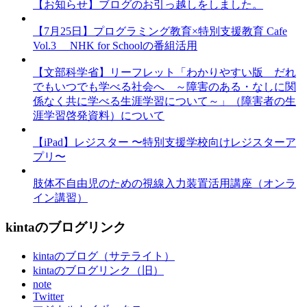
【お知らせ】ブログのお引っ越しをしました。
【7月25日】プログラミング教育×特別支援教育 Cafe
Vol.3 NHK for Schoolの番組活用
【文部科学省】リーフレット「わかりやすい版 だれ
でもいつでも学べる社会へ ～障害のある・なしに関
係なく共に学べる生涯学習について～」（障害者の生
涯学習啓発資料）について
【iPad】レジスター 〜特別支援学校向けレジスターア
プリ〜
肢体不自由児のための視線入力装置活用講座（オンラ
イン講習）
kintaのブログリンク
kintaのブログ（サテライト）
kintaのブログリンク（旧）
note
Twitter