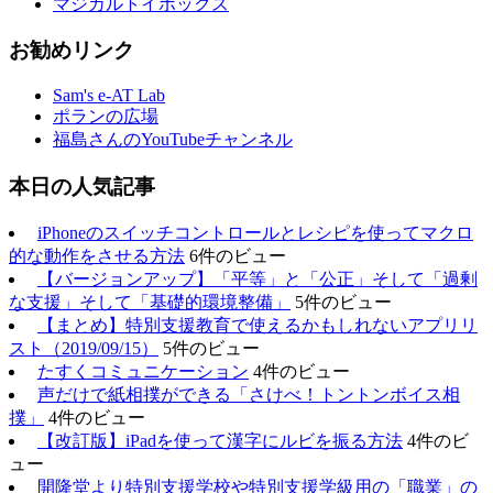
マジカルトイボックス
お勧めリンク
Sam's e-AT Lab
ポランの広場
福島さんのYouTubeチャンネル
本日の人気記事
iPhoneのスイッチコントロールとレシピを使ってマクロ
的な動作をさせる方法
6件のビュー
【バージョンアップ】「平等」と「公正」そして「過剰
な支援」そして「基礎的環境整備」
5件のビュー
【まとめ】特別支援教育で使えるかもしれないアプリリ
スト（2019/09/15）
5件のビュー
たすくコミュニケーション
4件のビュー
声だけで紙相撲ができる「さけべ！トントンボイス相
撲」
4件のビュー
【改訂版】iPadを使って漢字にルビを振る方法
4件のビ
ュー
開隆堂より特別支援学校や特別支援学級用の「職業」の