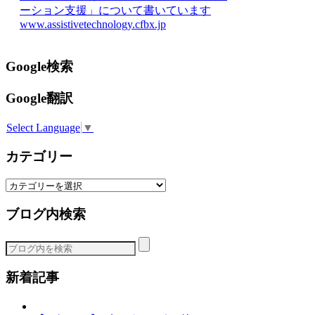
ーション支援」について書いています
www.assistivetechnology.cfbx.jp
Google検索
Google翻訳
Select Language
▼
カテゴリー
カ
テ
ブログ内検索
ゴ
リ
ー
新着記事