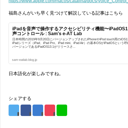
https://www.apple.com/macos/catalina/docs/Voice_Contro
福島さんがいち早く見つけて解説している記事はこちら
iPadを音声で操作するアクセシビリティ機能〜iPadOS1
声コントロール : Sam's e-AT Lab
日本時間の2019年9月20日にバージョンアップされたiPhoneやiPod touch用のiOS
iPadシリーズ（iPad、iPad Pro、iPad mini、iPad Air）の基本OSがiPad
バージョンであるiPadOS13.1がリリースさ...
sam-eatlab.blog.jp
日本語化が楽しみですね。
シェアする