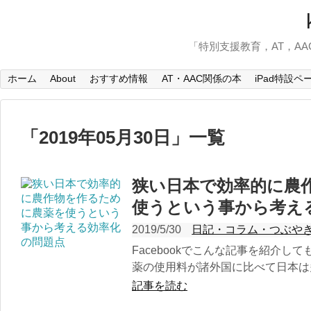
「特別支援教育，AT，A
ホーム
About
おすすめ情報
AT・AAC関係の本
iPad特設ペ
「
2019年05月30日
」
一覧
狭い日本で効率的に農
使うという事から考え
2019/5/30
日記・コラム・つぶや
Facebookでこんな記事を紹介し
薬の使用料が諸外国に比べて日本は多
記事を読む