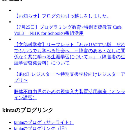
【お知らせ】ブログのお引っ越しをしました。
【7月25日】プログラミング教育×特別支援教育 Cafe
Vol.3 NHK for Schoolの番組活用
【文部科学省】リーフレット「わかりやすい版 だれ
でもいつでも学べる社会へ ～障害のある・なしに関
係なく共に学べる生涯学習について～」（障害者の生
涯学習啓発資料）について
【iPad】レジスター 〜特別支援学校向けレジスターア
プリ〜
肢体不自由児のための視線入力装置活用講座（オンラ
イン講習）
kintaのブログリンク
kintaのブログ（サテライト）
kintaのブログリンク（旧）