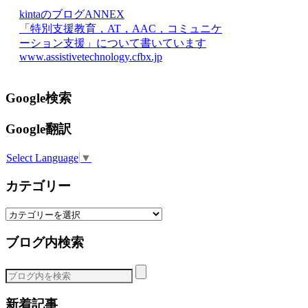
kintaのブログANNEX
「特別支援教育，AT，AAC，コミュニケ
ーション支援」について書いています
www.assistivetechnology.cfbx.jp
Google検索
Google翻訳
Select Language
▼
カテゴリー
カ
テ
ブログ内検索
ゴ
リ
ー
新着記事