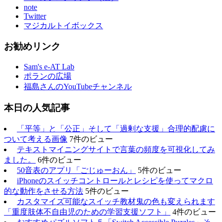
note
Twitter
マジカルトイボックス
お勧めリンク
Sam's e-AT Lab
ポランの広場
福島さんのYouTubeチャンネル
本日の人気記事
「平等」と「公正」そして「過剰な支援」合理的配慮に
ついて考える画像
7件のビュー
テキストマイニングサイトで言葉の頻度を可視化してみ
ました。
6件のビュー
50音表のアプリ「ごじゅーおん」
5件のビュー
iPhoneのスイッチコントロールとレシピを使ってマクロ
的な動作をさせる方法
5件のビュー
カスタマイズ可能なスイッチ教材鬼の色も変えられます
「重度肢体不自由児のための学習支援ソフト」
4件のビュー