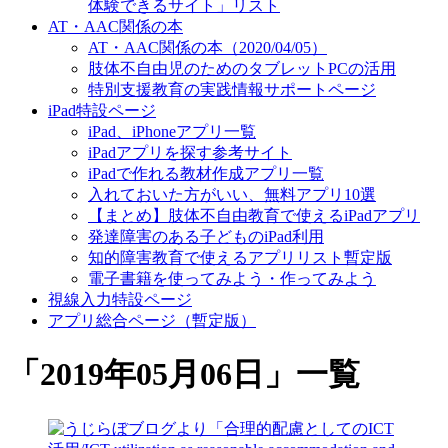
体験できるサイト」リスト
AT・AAC関係の本
AT・AAC関係の本（2020/04/05）
肢体不自由児のためのタブレットPCの活用
特別支援教育の実践情報サポートページ
iPad特設ページ
iPad、iPhoneアプリ一覧
iPadアプリを探す参考サイト
iPadで作れる教材作成アプリ一覧
入れておいた方がいい、無料アプリ10選
【まとめ】肢体不自由教育で使えるiPadアプリ
発達障害のある子どものiPad利用
知的障害教育で使えるアプリリスト暫定版
電子書籍を使ってみよう・作ってみよう
視線入力特設ページ
アプリ総合ページ（暫定版）
「
2019年05月06日
」
一覧