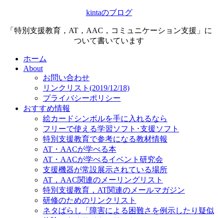
kintaのブログ
「特別支援教育，AT，AAC，コミュニケーション支援」に
ついて書いています
ホーム
About
お問い合わせ
リンクリスト(2019/12/18)
プライバシーポリシー
おすすめ情報
絵カードシンボルを手に入れるなら
フリーで使える学習ソフト･支援ソフト
特別支援教育で参考になる教材情報
AT・AACが学べる本
AT・AACが学べるイベント研究会
支援機器が常設展示されている場所
AT，AAC関連のメーリングリスト
特別支援教育，AT関連のメールマガジン
研修のためのリンクリスト
ネタばらし「障害による困難さを例示したり疑似