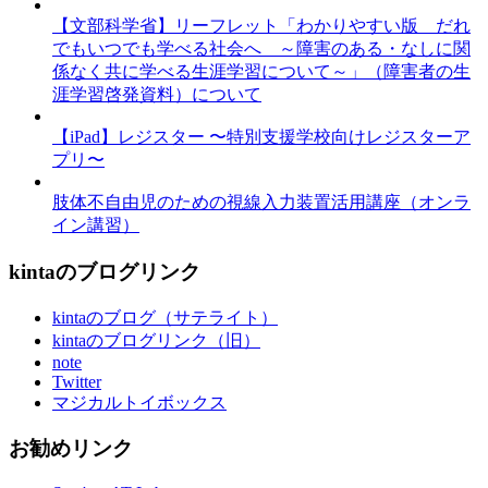
【文部科学省】リーフレット「わかりやすい版 だれ
でもいつでも学べる社会へ ～障害のある・なしに関
係なく共に学べる生涯学習について～」（障害者の生
涯学習啓発資料）について
【iPad】レジスター 〜特別支援学校向けレジスターア
プリ〜
肢体不自由児のための視線入力装置活用講座（オンラ
イン講習）
kintaのブログリンク
kintaのブログ（サテライト）
kintaのブログリンク（旧）
note
Twitter
マジカルトイボックス
お勧めリンク