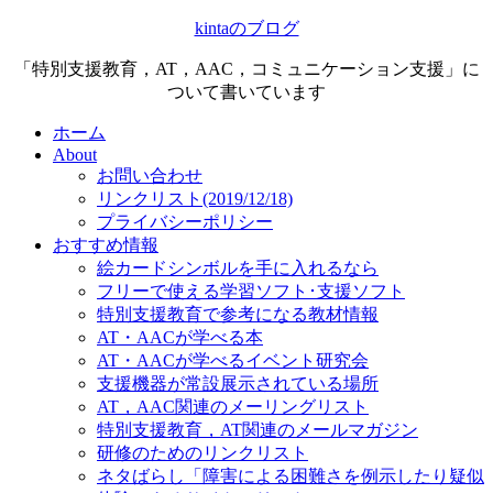
kintaのブログ
「特別支援教育，AT，AAC，コミュニケーション支援」に
ついて書いています
ホーム
About
お問い合わせ
リンクリスト(2019/12/18)
プライバシーポリシー
おすすめ情報
絵カードシンボルを手に入れるなら
フリーで使える学習ソフト･支援ソフト
特別支援教育で参考になる教材情報
AT・AACが学べる本
AT・AACが学べるイベント研究会
支援機器が常設展示されている場所
AT，AAC関連のメーリングリスト
特別支援教育，AT関連のメールマガジン
研修のためのリンクリスト
ネタばらし「障害による困難さを例示したり疑似