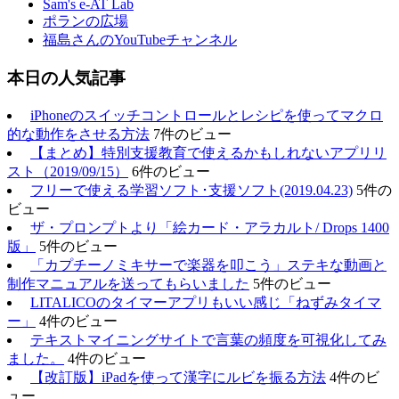
Sam's e-AT Lab
ポランの広場
福島さんのYouTubeチャンネル
本日の人気記事
iPhoneのスイッチコントロールとレシピを使ってマクロ
的な動作をさせる方法
7件のビュー
【まとめ】特別支援教育で使えるかもしれないアプリリ
スト（2019/09/15）
6件のビュー
フリーで使える学習ソフト･支援ソフト(2019.04.23)
5件の
ビュー
ザ・プロンプトより「絵カード・アラカルト/ Drops 1400
版」
5件のビュー
「カプチーノミキサーで楽器を叩こう」ステキな動画と
制作マニュアルを送ってもらいました
5件のビュー
LITALICOのタイマーアプリもいい感じ「ねずみタイマ
ー」
4件のビュー
テキストマイニングサイトで言葉の頻度を可視化してみ
ました。
4件のビュー
【改訂版】iPadを使って漢字にルビを振る方法
4件のビ
ュー