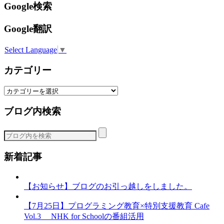
Google検索
Google翻訳
Select Language
▼
カテゴリー
カ
テ
ブログ内検索
ゴ
リ
ー
新着記事
【お知らせ】ブログのお引っ越しをしました。
【7月25日】プログラミング教育×特別支援教育 Cafe
Vol.3 NHK for Schoolの番組活用