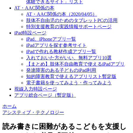
体験できるサイト」リスト
AT・AAC関係の本
AT・AAC関係の本（2020/04/05）
肢体不自由児のためのタブレットPCの活用
特別支援教育の実践情報サポートページ
iPad特設ページ
iPad、iPhoneアプリ一覧
iPadアプリを探す参考サイト
iPadで作れる教材作成アプリ一覧
入れておいた方がいい、無料アプリ10選
【まとめ】肢体不自由教育で使えるiPadアプリ
発達障害のある子どものiPad利用
知的障害教育で使えるアプリリスト暫定版
電子書籍を使ってみよう・作ってみよう
視線入力特設ページ
アプリ総合ページ（暫定版）
ホーム
アシスティブ・テクノロジー
読み書きに困難があるこどもを支援し