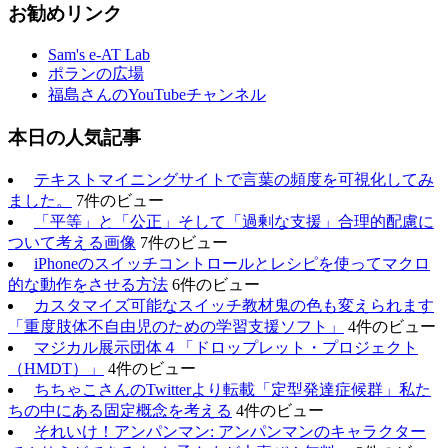
お勧めリンク
Sam's e-AT Lab
ポランの広場
福島さんのYouTubeチャンネル
本日の人気記事
テキストマイニングサイトで言葉の頻度を可視化してみ
ました。
7件のビュー
「平等」と「公正」そして「過剰な支援」合理的配慮に
ついて考える画像
7件のビュー
iPhoneのスイッチコントロールとレシピを使ってマクロ
的な動作をさせる方法
6件のビュー
カスタマイズ可能なスイッチ教材鬼の色も変えられます
「重度肢体不自由児のための学習支援ソフト」
4件のビュー
マジカル展示団体４「ドロップレット・プロジェクト
（HMDT）」
4件のビュー
ちちゃこさんのTwitterより転載「定型発達症候群」私た
ちの中にある固定概念を考える
4件のビュー
それいけ！アンパンマン: アンパンマンのキャラクター