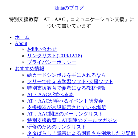
kintaのブログ
「特別支援教育，AT，AAC，コミュニケーション支援」に
ついて書いています
ホーム
About
お問い合わせ
リンクリスト(2019/12/18)
プライバシーポリシー
おすすめ情報
絵カードシンボルを手に入れるなら
フリーで使える学習ソフト･支援ソフト
特別支援教育で参考になる教材情報
AT・AACが学べる本
AT・AACが学べるイベント研究会
支援機器が常設展示されている場所
AT，AAC関連のメーリングリスト
特別支援教育，AT関連のメールマガジン
研修のためのリンクリスト
ネタばらし「障害による困難さを例示したり疑似