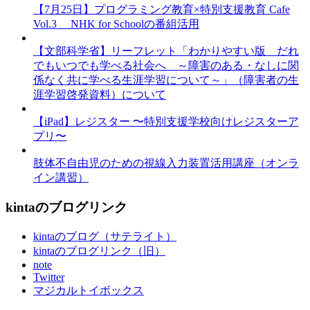
【7月25日】プログラミング教育×特別支援教育 Cafe
Vol.3 NHK for Schoolの番組活用
【文部科学省】リーフレット「わかりやすい版 だれ
でもいつでも学べる社会へ ～障害のある・なしに関
係なく共に学べる生涯学習について～」（障害者の生
涯学習啓発資料）について
【iPad】レジスター 〜特別支援学校向けレジスターア
プリ〜
肢体不自由児のための視線入力装置活用講座（オンラ
イン講習）
kintaのブログリンク
kintaのブログ（サテライト）
kintaのブログリンク（旧）
note
Twitter
マジカルトイボックス