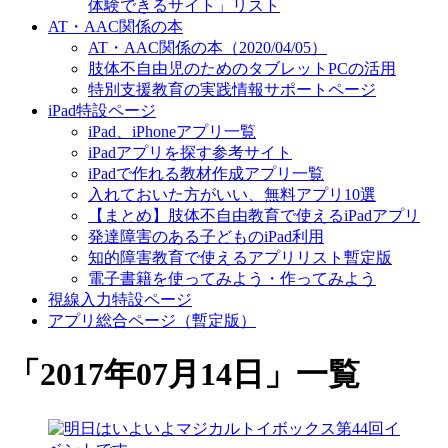
体験できるサイト」リスト
AT・AAC関係の本
AT・AAC関係の本（2020/04/05）
肢体不自由児のためのタブレットPCの活用
特別支援教育の実践情報サポートページ
iPad特設ページ
iPad、iPhoneアプリ一覧
iPadアプリを探す参考サイト
iPadで作れる教材作成アプリ一覧
入れておいた方がいい、無料アプリ10選
【まとめ】肢体不自由教育で使えるiPadアプリ
発達障害のある子どものiPad利用
知的障害教育で使えるアプリリスト暫定版
電子書籍を使ってみよう・作ってみよう
視線入力特設ページ
アプリ総合ページ（暫定版）
「
2017年07月14日
」
一覧