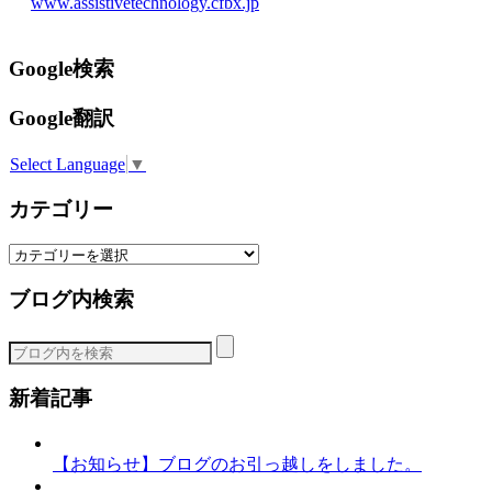
www.assistivetechnology.cfbx.jp
Google検索
Google翻訳
Select Language
▼
カテゴリー
カ
テ
ブログ内検索
ゴ
リ
ー
新着記事
【お知らせ】ブログのお引っ越しをしました。