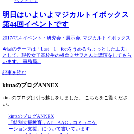
明日はいよいよマジカルトイボックス
第44回イベントです
2017/7/14
イベント・研究会・展示会
,
マジカルトイボックス
今回のテーマは「Last 1 feetをうめるちょっとした工夫」
として、現役女子高校生の板倉ミサヲさんに講演をしてもら
います。 事務局...
記事を読む
kintaのブログANNEX
kintaのブログは引っ越しをしました。 こちらをご覧くださ
い。
kintaのブログANNEX
「特別支援教育，AT，AAC，コミュニケ
ーション支援」について書いています