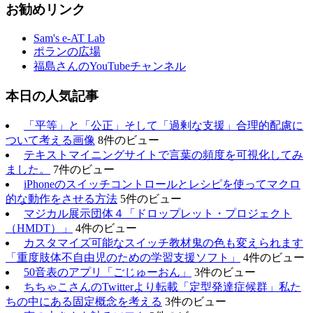
お勧めリンク
Sam's e-AT Lab
ポランの広場
福島さんのYouTubeチャンネル
本日の人気記事
「平等」と「公正」そして「過剰な支援」合理的配慮に
ついて考える画像
8件のビュー
テキストマイニングサイトで言葉の頻度を可視化してみ
ました。
7件のビュー
iPhoneのスイッチコントロールとレシピを使ってマクロ
的な動作をさせる方法
5件のビュー
マジカル展示団体４「ドロップレット・プロジェクト
（HMDT）」
4件のビュー
カスタマイズ可能なスイッチ教材鬼の色も変えられます
「重度肢体不自由児のための学習支援ソフト」
4件のビュー
50音表のアプリ「ごじゅーおん」
3件のビュー
ちちゃこさんのTwitterより転載「定型発達症候群」私た
ちの中にある固定概念を考える
3件のビュー