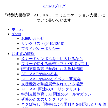
kintaのブログ
「特別支援教育，AT，AAC，コミュニケーション支援」に
ついて書いています
ホーム
About
お問い合わせ
リンクリスト(2019/12/18)
プライバシーポリシー
おすすめ情報
絵カードシンボルを手に入れるなら
フリーで使える学習ソフト･支援ソフト
特別支援教育で参考になる教材情報
AT・AACが学べる本
AT・AACが学べるイベント研究会
支援機器が常設展示されている場所
AT，AAC関連のメーリングリスト
特別支援教育，AT関連のメールマガジン
研修のためのリンクリスト
ネタばらし「障害による困難さを例示したり疑似