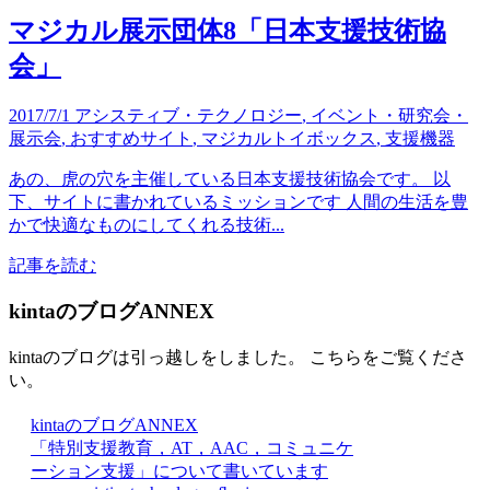
マジカル展示団体8「日本支援技術協
会」
2017/7/1
アシスティブ・テクノロジー
,
イベント・研究会・
展示会
,
おすすめサイト
,
マジカルトイボックス
,
支援機器
あの、虎の穴を主催している日本支援技術協会です。 以
下、サイトに書かれているミッションです 人間の生活を豊
かで快適なものにしてくれる技術...
記事を読む
kintaのブログANNEX
kintaのブログは引っ越しをしました。 こちらをご覧くださ
い。
kintaのブログANNEX
「特別支援教育，AT，AAC，コミュニケ
ーション支援」について書いています