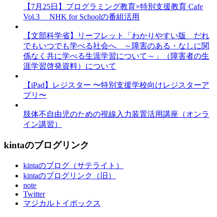
【7月25日】プログラミング教育×特別支援教育 Cafe
Vol.3 NHK for Schoolの番組活用
【文部科学省】リーフレット「わかりやすい版 だれ
でもいつでも学べる社会へ ～障害のある・なしに関
係なく共に学べる生涯学習について～」（障害者の生
涯学習啓発資料）について
【iPad】レジスター 〜特別支援学校向けレジスターア
プリ〜
肢体不自由児のための視線入力装置活用講座（オンラ
イン講習）
kintaのブログリンク
kintaのブログ（サテライト）
kintaのブログリンク（旧）
note
Twitter
マジカルトイボックス