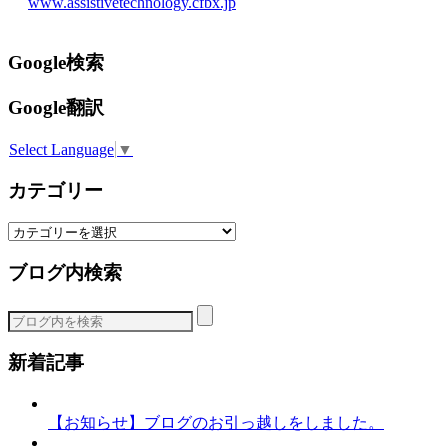
www.assistivetechnology.cfbx.jp
Google検索
Google翻訳
Select Language
▼
カテゴリー
カ
テ
ブログ内検索
ゴ
リ
ー
新着記事
【お知らせ】ブログのお引っ越しをしました。