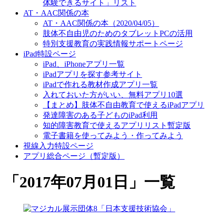
体験できるサイト」リスト
AT・AAC関係の本
AT・AAC関係の本（2020/04/05）
肢体不自由児のためのタブレットPCの活用
特別支援教育の実践情報サポートページ
iPad特設ページ
iPad、iPhoneアプリ一覧
iPadアプリを探す参考サイト
iPadで作れる教材作成アプリ一覧
入れておいた方がいい、無料アプリ10選
【まとめ】肢体不自由教育で使えるiPadアプリ
発達障害のある子どものiPad利用
知的障害教育で使えるアプリリスト暫定版
電子書籍を使ってみよう・作ってみよう
視線入力特設ページ
アプリ総合ページ（暫定版）
「
2017年07月01日
」
一覧