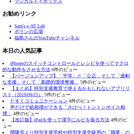
マジカルトイボックス
お勧めリンク
Sam's e-AT Lab
ポランの広場
福島さんのYouTubeチャンネル
本日の人気記事
iPhoneのスイッチコントロールとレシピを使ってマクロ
的な動作をさせる方法
6件のビュー
【バージョンアップ】「平等」と「公正」そして「過剰
な支援」そして「基礎的環境整備」
5件のビュー
【まとめ】特別支援教育で使えるかもしれないアプリリ
スト（2019/09/15）
5件のビュー
たすくコミュニケーション
4件のビュー
声だけで紙相撲ができる「さけべ！トントンボイス相
撲」
4件のビュー
【改訂版】iPadを使って漢字にルビを振る方法
4件のビ
ュー
開隆堂より特別支援学校や特別支援学級用の「職業」の