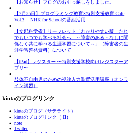
【お知らせ】ブログのお引っ越しをしました。
【7月25日】プログラミング教育×特別支援教育 Cafe
Vol.3 NHK for Schoolの番組活用
【文部科学省】リーフレット「わかりやすい版 だれ
でもいつでも学べる社会へ ～障害のある・なしに関
係なく共に学べる生涯学習について～」（障害者の生
涯学習啓発資料）について
【iPad】レジスター 〜特別支援学校向けレジスターア
プリ〜
肢体不自由児のための視線入力装置活用講座（オンラ
イン講習）
kintaのブログリンク
kintaのブログ（サテライト）
kintaのブログリンク（旧）
note
Twitter