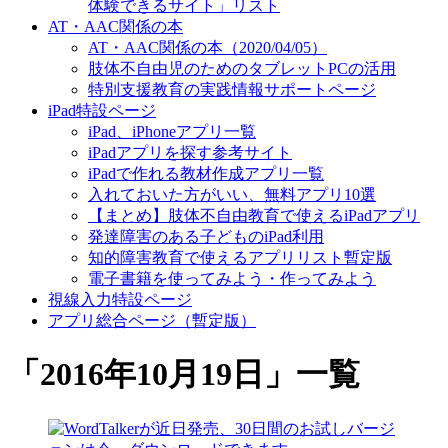
体験できるサイト」リスト
AT・AAC関係の本
AT・AAC関係の本（2020/04/05）
肢体不自由児のためのタブレットPCの活用
特別支援教育の実践情報サポートページ
iPad特設ページ
iPad、iPhoneアプリ一覧
iPadアプリを探す参考サイト
iPadで作れる教材作成アプリ一覧
入れておいた方がいい、無料アプリ10選
【まとめ】肢体不自由教育で使えるiPadアプリ
発達障害のある子どものiPad利用
知的障害教育で使えるアプリリスト暫定版
電子書籍を使ってみよう・作ってみよう
視線入力特設ページ
アプリ総合ページ（暫定版）
「
2016年10月19日
」
一覧