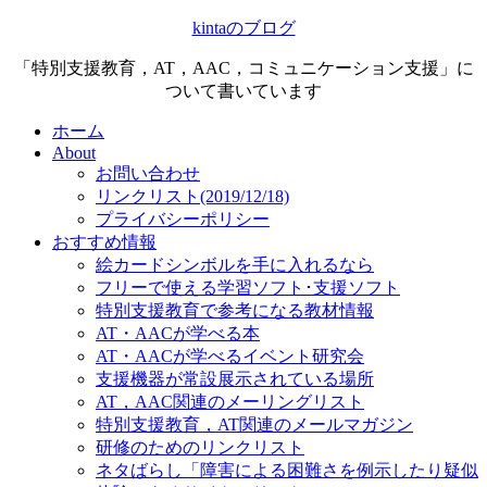
kintaのブログ
「特別支援教育，AT，AAC，コミュニケーション支援」に
ついて書いています
ホーム
About
お問い合わせ
リンクリスト(2019/12/18)
プライバシーポリシー
おすすめ情報
絵カードシンボルを手に入れるなら
フリーで使える学習ソフト･支援ソフト
特別支援教育で参考になる教材情報
AT・AACが学べる本
AT・AACが学べるイベント研究会
支援機器が常設展示されている場所
AT，AAC関連のメーリングリスト
特別支援教育，AT関連のメールマガジン
研修のためのリンクリスト
ネタばらし「障害による困難さを例示したり疑似