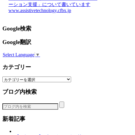
ーション支援」について書いています
www.assistivetechnology.cfbx.jp
Google検索
Google翻訳
Select Language
▼
カテゴリー
カ
テ
ブログ内検索
ゴ
リ
ー
新着記事