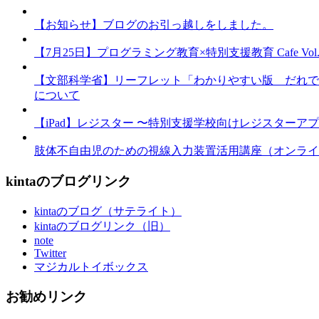
【お知らせ】ブログのお引っ越しをしました。
【7月25日】プログラミング教育×特別支援教育 Cafe Vol.3 
【文部科学省】リーフレット「わかりやすい版 だれで
について
【iPad】レジスター 〜特別支援学校向けレジスターア
肢体不自由児のための視線入力装置活用講座（オンライ
kintaのブログリンク
kintaのブログ（サテライト）
kintaのブログリンク（旧）
note
Twitter
マジカルトイボックス
お勧めリンク