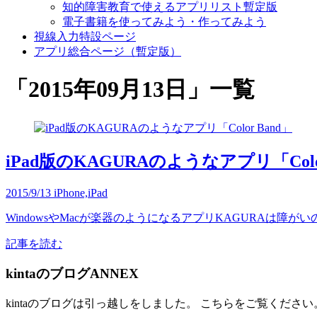
知的障害教育で使えるアプリリスト暫定版
電子書籍を使ってみよう・作ってみよう
視線入力特設ページ
アプリ総合ページ（暫定版）
「
2015年09月13日
」
一覧
iPad版のKAGURAのようなアプリ「Color
2015/9/13
iPhone,iPad
WindowsやMacが楽器のようになるアプリKAGURAは障
記事を読む
kintaのブログANNEX
kintaのブログは引っ越しをしました。 こちらをご覧ください