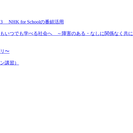
NHK for Schoolの番組活用
もいつでも学べる社会へ ～障害のある・なしに関係なく共に
プリ〜
ン講習）