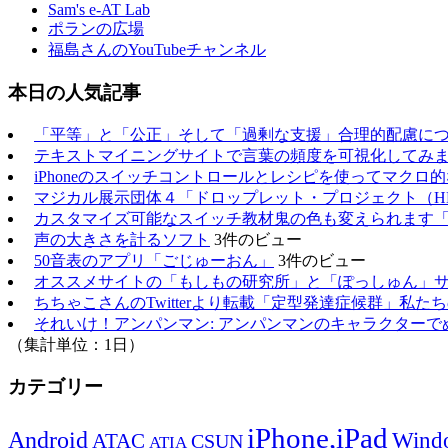
Sam's e-AT Lab
ポランの広場
福島さんのYouTubeチャンネル
本日の人気記事
「平等」と「公正」そして「過剰な支援」合理的配慮に
テキストマイニングサイトで言葉の頻度を可視化してみ
iPhoneのスイッチコントロールとレシピを使ってマクロ
マジカル展示団体４「ドロップレット・プロジェクト（H
カスタマイズ可能なスイッチ教材鬼の色も変えられます
声の大きさを計るソフト
3件のビュー
50音表のアプリ「ごじゅーおん」
3件のビュー
オススメサイトの「もしもの研究所」と「ぽっしゅん」
ちちゃこさんのTwitterより転載「定型発達症候群」私
それいけ！アンパンマン: アンパンマンのキャラクターで
（集計単位：1日）
カテゴリー
iPhone,iPad
Android
Wind
ATAC
CSUN
ATIA