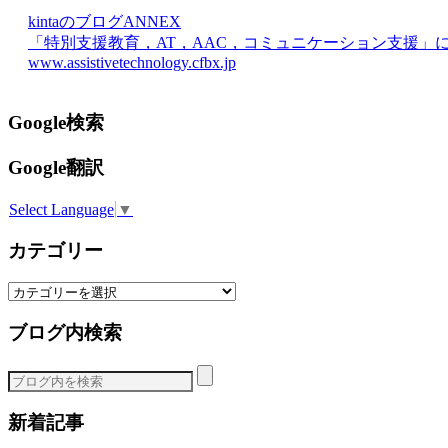
kintaのブログANNEX
「特別支援教育，AT，AAC，コミュニケーション支援」
www.assistivetechnology.cfbx.jp
Google検索
Google翻訳
Select Language
▼
カテゴリー
カ
テ
ブログ内検索
ゴ
リ
ー
新着記事