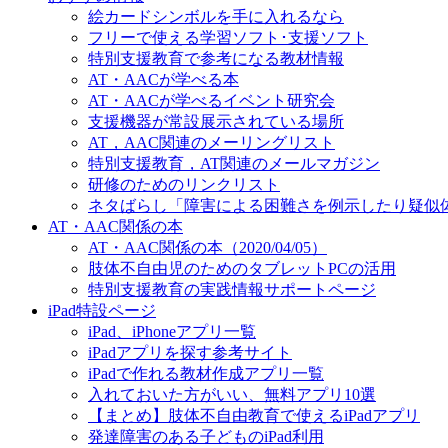
絵カードシンボルを手に入れるなら
フリーで使える学習ソフト･支援ソフト
特別支援教育で参考になる教材情報
AT・AACが学べる本
AT・AACが学べるイベント研究会
支援機器が常設展示されている場所
AT，AAC関連のメーリングリスト
特別支援教育，AT関連のメールマガジン
研修のためのリンクリスト
ネタばらし「障害による困難さを例示したり疑似
AT・AAC関係の本
AT・AAC関係の本（2020/04/05）
肢体不自由児のためのタブレットPCの活用
特別支援教育の実践情報サポートページ
iPad特設ページ
iPad、iPhoneアプリ一覧
iPadアプリを探す参考サイト
iPadで作れる教材作成アプリ一覧
入れておいた方がいい、無料アプリ10選
【まとめ】肢体不自由教育で使えるiPadアプリ
発達障害のある子どものiPad利用