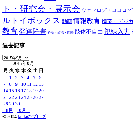
ト・研究会・展示会
ウェブログ・ココログ
ルトイボックス
情報教育
携帯・デジ
動画
教育
発達障害
視線入力
肢体不自由
経済・政治・国際
過去記事
過
2015年9月
去
記
月
火
水
木
金
土
日
事
1
2
3
4
5
6
7
8
9
10
11
12
13
14
15
16
17
18
19
20
21
22
23
24
25
26
27
28
29
30
« 8月
10月 »
© 2004
kintaのブログ
.