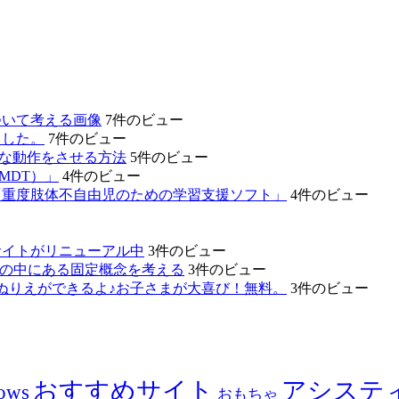
ついて考える画像
7件のビュー
ました。
7件のビュー
的な動作をさせる方法
5件のビュー
MDT）」
4件のビュー
「重度肢体不自由児のための学習支援ソフト」
4件のビュー
サイトがリニューアル中
3件のビュー
たちの中にある固定概念を考える
3件のビュー
ぬりえができるよ♪お子さまが大喜び！無料。
3件のビュー
おすすめサイト
アシステ
ows
おもちゃ