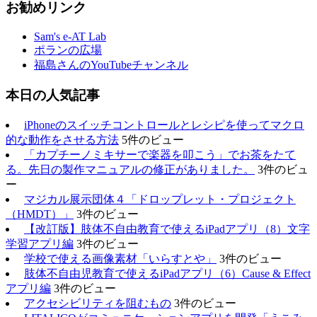
お勧めリンク
Sam's e-AT Lab
ポランの広場
福島さんのYouTubeチャンネル
本日の人気記事
iPhoneのスイッチコントロールとレシピを使ってマクロ
的な動作をさせる方法
5件のビュー
「カプチーノミキサーで楽器を叩こう」でお茶をたて
る。先日の製作マニュアルの修正がありました。
3件のビュ
ー
マジカル展示団体４「ドロップレット・プロジェクト
（HMDT）」
3件のビュー
【改訂版】肢体不自由教育で使えるiPadアプリ（8）文字
学習アプリ編
3件のビュー
学校で使える画像素材「いらすとや」
3件のビュー
肢体不自由児教育で使えるiPadアプリ（6）Cause & Effect
アプリ編
3件のビュー
アクセシビリティを阻むもの
3件のビュー