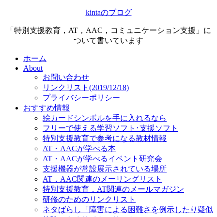
kintaのブログ
「特別支援教育，AT，AAC，コミュニケーション支援」に
ついて書いています
ホーム
About
お問い合わせ
リンクリスト(2019/12/18)
プライバシーポリシー
おすすめ情報
絵カードシンボルを手に入れるなら
フリーで使える学習ソフト･支援ソフト
特別支援教育で参考になる教材情報
AT・AACが学べる本
AT・AACが学べるイベント研究会
支援機器が常設展示されている場所
AT，AAC関連のメーリングリスト
特別支援教育，AT関連のメールマガジン
研修のためのリンクリスト
ネタばらし「障害による困難さを例示したり疑似