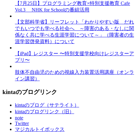
【7月25日】プログラミング教育×特別支援教育 Cafe
Vol.3 NHK for Schoolの番組活用
【文部科学省】リーフレット「わかりやすい版 だれ
でもいつでも学べる社会へ ～障害のある・なしに関
係なく共に学べる生涯学習について～」（障害者の生
涯学習啓発資料）について
【iPad】レジスター 〜特別支援学校向けレジスターア
プリ〜
肢体不自由児のための視線入力装置活用講座（オンラ
イン講習）
kintaのブログリンク
kintaのブログ（サテライト）
kintaのブログリンク（旧）
note
Twitter
マジカルトイボックス