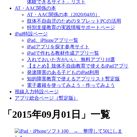
体験できるサイト」リスト
AT・AAC関係の本
AT・AAC関係の本（2020/04/05）
肢体不自由児のためのタブレットPCの活用
特別支援教育の実践情報サポートページ
iPad特設ページ
iPad、iPhoneアプリ一覧
iPadアプリを探す参考サイト
iPadで作れる教材作成アプリ一覧
入れておいた方がいい、無料アプリ10選
【まとめ】肢体不自由教育で使えるiPadアプリ
発達障害のある子どものiPad利用
知的障害教育で使えるアプリリスト暫定版
電子書籍を使ってみよう・作ってみよう
視線入力特設ページ
アプリ総合ページ（暫定版）
「
2015年09月01日
」
一覧