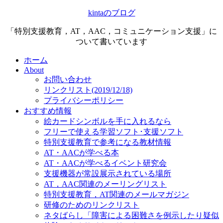
kintaのブログ
「特別支援教育，AT，AAC，コミュニケーション支援」に
ついて書いています
ホーム
About
お問い合わせ
リンクリスト(2019/12/18)
プライバシーポリシー
おすすめ情報
絵カードシンボルを手に入れるなら
フリーで使える学習ソフト･支援ソフト
特別支援教育で参考になる教材情報
AT・AACが学べる本
AT・AACが学べるイベント研究会
支援機器が常設展示されている場所
AT，AAC関連のメーリングリスト
特別支援教育，AT関連のメールマガジン
研修のためのリンクリスト
ネタばらし「障害による困難さを例示したり疑似