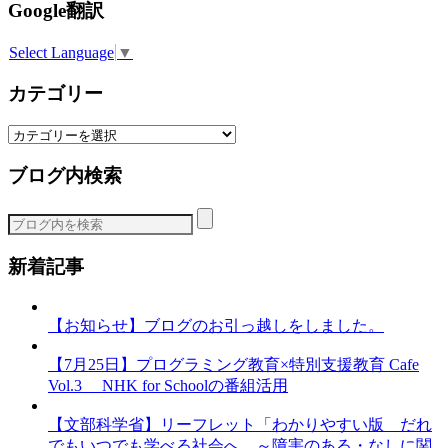
Google翻訳
Select Language
▼
カテゴリー
カ
テ
ブログ内検索
ゴ
リ
ー
新着記事
【お知らせ】ブログのお引っ越しをしました。
【7月25日】プログラミング教育×特別支援教育 Cafe
Vol.3 NHK for Schoolの番組活用
【文部科学省】リーフレット「わかりやすい版 だれ
でもいつでも学べる社会へ ～障害のある・なしに関