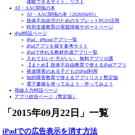
体験できるサイト」リスト
AT・AAC関係の本
AT・AAC関係の本（2020/04/05）
肢体不自由児のためのタブレットPCの活用
特別支援教育の実践情報サポートページ
iPad特設ページ
iPad、iPhoneアプリ一覧
iPadアプリを探す参考サイト
iPadで作れる教材作成アプリ一覧
入れておいた方がいい、無料アプリ10選
【まとめ】肢体不自由教育で使えるiPadアプリ
発達障害のある子どものiPad利用
知的障害教育で使えるアプリリスト暫定版
電子書籍を使ってみよう・作ってみよう
視線入力特設ページ
アプリ総合ページ（暫定版）
「
2015年09月22日
」
一覧
iPadでの広告表示を消す方法