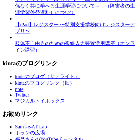
係なく共に学べる生涯学習について～」（障害者の生
涯学習啓発資料）について
【iPad】レジスター 〜特別支援学校向けレジスターア
プリ〜
肢体不自由児のための視線入力装置活用講座（オンラ
イン講習）
kintaのブログリンク
kintaのブログ（サテライト）
kintaのブログリンク（旧）
note
Twitter
マジカルトイボックス
お勧めリンク
Sam's e-AT Lab
ポランの広場
福島さんのYouTubeチャンネル