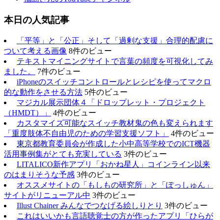
本日の人気記事
「平等」と「公正」そして「過剰な支援」合理的配慮に
ついて考える画像
8件のビュー
テキストマイニングサイトで言葉の頻度を可視化してみ
ました。
7件のビュー
iPhoneのスイッチコントロールとレシピを使ってマクロ
的な動作をさせる方法
5件のビュー
マジカル展示団体４「ドロップレット・プロジェクト
（HMDT）」
4件のビュー
カスタマイズ可能なスイッチ教材鬼の色も変えられます
「重度肢体不自由児のための学習支援ソフト」
4件のビュー
東京都教育委員会が作成した小中高等学校でのICT機器
活用事例集がとても充実している
3件のビュー
LITALICO新作アプリ「おかね星人」コインライン以来
のはまりそうな予感
3件のビュー
オススメサイトの「もしもの研究所」と「ぽっしゅん」
サイトがリニューアル中
3件のビュー
Illust Chainer みんなでつなげる絵しりとり
3件のビュー
これはいいかも言語聴覚士の方が作ったアプリ「ひらが