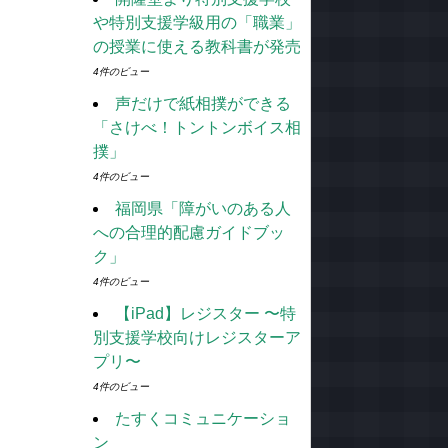
や特別支援学級用の「職業」
の授業に使える教科書が発売
4件のビュー
声だけで紙相撲ができる
「さけべ！トントンボイス相
撲」
4件のビュー
福岡県「障がいのある人
への合理的配慮ガイドブッ
ク」
4件のビュー
【iPad】レジスター 〜特
別支援学校向けレジスターア
プリ〜
4件のビュー
たすくコミュニケーショ
ン