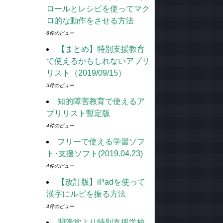
ロールとレシピを使ってマク
ロ的な動作をさせる方法
6件のビュー
【まとめ】特別支援教育
で使えるかもしれないアプリ
リスト（2019/09/15）
5件のビュー
知的障害教育で使えるア
プリリスト暫定版
4件のビュー
フリーで使える学習ソフ
ト･支援ソフト(2019.04.23)
4件のビュー
【改訂版】iPadを使って
漢字にルビを振る方法
4件のビュー
開隆堂より特別支援学校