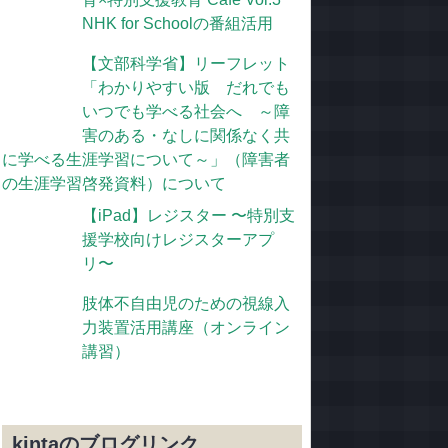
NHK for Schoolの番組活用
【文部科学省】リーフレット
「わかりやすい版 だれでも
いつでも学べる社会へ ～障
害のある・なしに関係なく共
に学べる生涯学習について～」（障害者
の生涯学習啓発資料）について
【iPad】レジスター 〜特別支
援学校向けレジスターアプ
リ〜
肢体不自由児のための視線入
力装置活用講座（オンライン
講習）
kintaのブログリンク