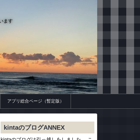
います
アプリ総合ページ（暫定版）
kintaのブログANNEX
kintaのブログは引っ越しをしました。 こ