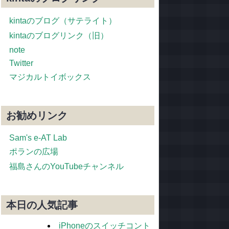
kintaのブログ（サテライト）
kintaのブログリンク（旧）
note
Twitter
マジカルトイボックス
お勧めリンク
Sam's e-AT Lab
ポランの広場
福島さんのYouTubeチャンネル
本日の人気記事
iPhoneのスイッチコント