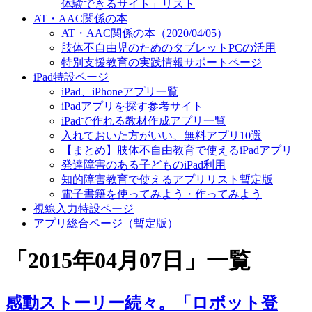
体験できるサイト」リスト
AT・AAC関係の本
AT・AAC関係の本（2020/04/05）
肢体不自由児のためのタブレットPCの活用
特別支援教育の実践情報サポートページ
iPad特設ページ
iPad、iPhoneアプリ一覧
iPadアプリを探す参考サイト
iPadで作れる教材作成アプリ一覧
入れておいた方がいい、無料アプリ10選
【まとめ】肢体不自由教育で使えるiPadアプリ
発達障害のある子どものiPad利用
知的障害教育で使えるアプリリスト暫定版
電子書籍を使ってみよう・作ってみよう
視線入力特設ページ
アプリ総合ページ（暫定版）
「
2015年04月07日
」
一覧
感動ストーリー続々。「ロボット登