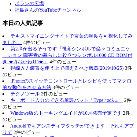
ポランの広場
福島さんのYouTubeチャンネル
本日の人気記事
テキストマイニングサイトで言葉の頻度を可視化してみ
ました。
4件のビュー
第2弾が出るそうです『視覚シンボルで楽々コミュニケ
ーション 障害者の暮らしに役立つシンボル1000 CD-ROM付
き ★2(おかわり)★』
4件のビュー
視線入力装置を使う上で揃えるべき機器(2019/10/25)
3件
のビュー
iPhoneのスイッチコントロールとレシピを使ってマクロ
的な動作をさせる方法
3件のビュー
テクノツール
2件のビュー
キーボード入力のできる筆談パット「Type / ǝdλ⊥」
2件
のビュー
Windows版のトーキングエイドが10月発売予定です
2件
のビュー
Androidでもアシスティブタッチができます．それもアプ
リで
2件のビュー