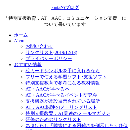
kintaのブログ
「特別支援教育，AT，AAC，コミュニケーション支援」に
ついて書いています
ホーム
About
お問い合わせ
リンクリスト(2019/12/18)
プライバシーポリシー
おすすめ情報
絵カードシンボルを手に入れるなら
フリーで使える学習ソフト･支援ソフト
特別支援教育で参考になる教材情報
AT・AACが学べる本
AT・AACが学べるイベント研究会
支援機器が常設展示されている場所
AT，AAC関連のメーリングリスト
特別支援教育，AT関連のメールマガジン
研修のためのリンクリスト
ネタばらし「障害による困難さを例示したり疑似