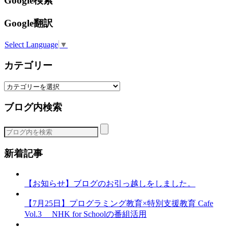
Google検索
Google翻訳
Select Language
▼
カテゴリー
カ
テ
ブログ内検索
ゴ
リ
ー
新着記事
【お知らせ】ブログのお引っ越しをしました。
【7月25日】プログラミング教育×特別支援教育 Cafe
Vol.3 NHK for Schoolの番組活用