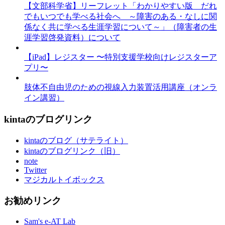
【文部科学省】リーフレット「わかりやすい版 だれ
でもいつでも学べる社会へ ～障害のある・なしに関
係なく共に学べる生涯学習について～」（障害者の生
涯学習啓発資料）について
【iPad】レジスター 〜特別支援学校向けレジスターア
プリ〜
肢体不自由児のための視線入力装置活用講座（オンラ
イン講習）
kintaのブログリンク
kintaのブログ（サテライト）
kintaのブログリンク（旧）
note
Twitter
マジカルトイボックス
お勧めリンク
Sam's e-AT Lab