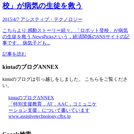
校」が病気の生徒を救う
2015/4/7
アシスティブ・テクノロジー
こちらより 感動ストーリー続々。「ロボット登校」が病気
の生徒を救う NewsPicksという，経済関係のSNSサイトの記
事です。 病気子ども...
記事を読む
kintaのブログANNEX
kintaのブログは引っ越しをしました。 こちらをご覧くださ
い。
kintaのブログANNEX
「特別支援教育，AT，AAC，コミュニケ
ーション支援」について書いています
www.assistivetechnology.cfbx.jp