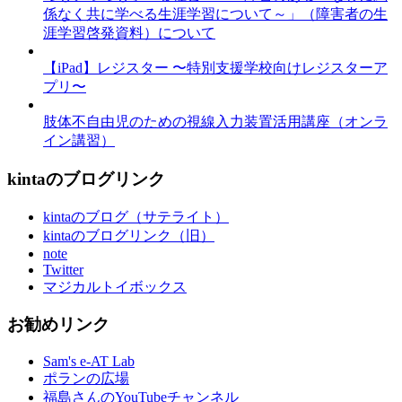
係なく共に学べる生涯学習について～」（障害者の生
涯学習啓発資料）について
【iPad】レジスター 〜特別支援学校向けレジスターア
プリ〜
肢体不自由児のための視線入力装置活用講座（オンラ
イン講習）
kintaのブログリンク
kintaのブログ（サテライト）
kintaのブログリンク（旧）
note
Twitter
マジカルトイボックス
お勧めリンク
Sam's e-AT Lab
ポランの広場
福島さんのYouTubeチャンネル