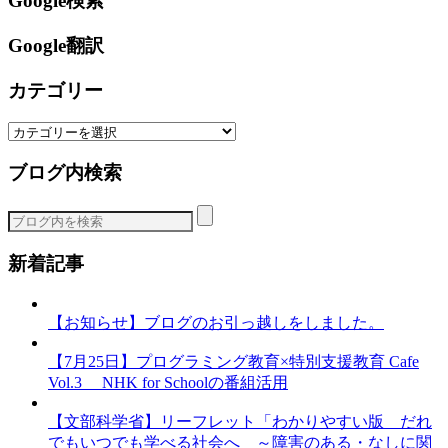
Google検索
Google翻訳
カテゴリー
カ
テ
ブログ内検索
ゴ
リ
ー
新着記事
【お知らせ】ブログのお引っ越しをしました。
【7月25日】プログラミング教育×特別支援教育 Cafe
Vol.3 NHK for Schoolの番組活用
【文部科学省】リーフレット「わかりやすい版 だれ
でもいつでも学べる社会へ ～障害のある・なしに関