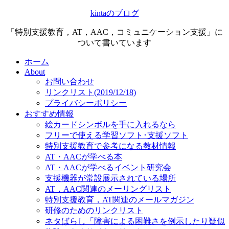
kintaのブログ
「特別支援教育，AT，AAC，コミュニケーション支援」に
ついて書いています
ホーム
About
お問い合わせ
リンクリスト(2019/12/18)
プライバシーポリシー
おすすめ情報
絵カードシンボルを手に入れるなら
フリーで使える学習ソフト･支援ソフト
特別支援教育で参考になる教材情報
AT・AACが学べる本
AT・AACが学べるイベント研究会
支援機器が常設展示されている場所
AT，AAC関連のメーリングリスト
特別支援教育，AT関連のメールマガジン
研修のためのリンクリスト
ネタばらし「障害による困難さを例示したり疑似