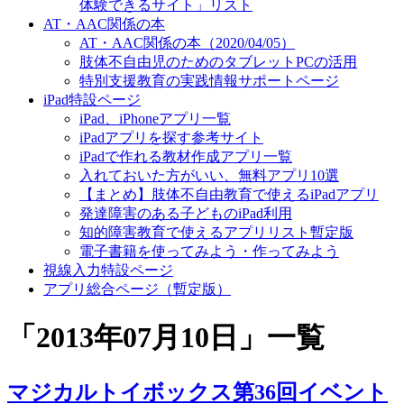
体験できるサイト」リスト
AT・AAC関係の本
AT・AAC関係の本（2020/04/05）
肢体不自由児のためのタブレットPCの活用
特別支援教育の実践情報サポートページ
iPad特設ページ
iPad、iPhoneアプリ一覧
iPadアプリを探す参考サイト
iPadで作れる教材作成アプリ一覧
入れておいた方がいい、無料アプリ10選
【まとめ】肢体不自由教育で使えるiPadアプリ
発達障害のある子どものiPad利用
知的障害教育で使えるアプリリスト暫定版
電子書籍を使ってみよう・作ってみよう
視線入力特設ページ
アプリ総合ページ（暫定版）
「
2013年07月10日
」
一覧
マジカルトイボックス第36回イベント