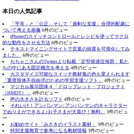
本日の人気記事
「平等」と「公正」そして「過剰な支援」合理的配慮に
ついて考える画像
6件のビュー
iPhoneのスイッチコントロールとレシピを使ってマクロ
的な動作をさせる方法
6件のビュー
テキストマイニングサイトで言葉の頻度を可視化してみ
ました。
6件のビュー
ちちゃこさんのTwitterより転載「定型発達症候群」私た
ちの中にある固定概念を考える
4件のビュー
カスタマイズ可能なスイッチ教材鬼の色も変えられます
「重度肢体不自由児のための学習支援ソフト」
4件のビュー
マジカル展示団体４「ドロップレット・プロジェクト
（HMDT）」
4件のビュー
声の大きさを計るソフト
4件のビュー
それいけ！アンパンマン: アンパンマンのキャラクター
でぬりえができるよ♪お子さまが大喜び！無料。
3件のビュ
ー
お勧めサイト「みさきのイラスト素材」
3件のビュー
特別支援教育で参考になる教材情報
3件のビュー