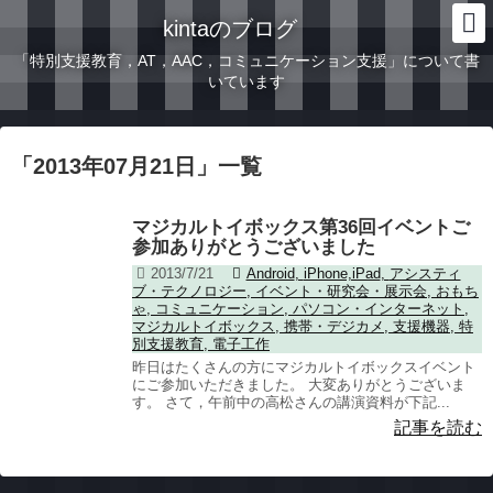
kintaのブログ
「特別支援教育，AT，AAC，コミュニケーション支援」について書
いています
「
2013年07月21日
」
一覧
マジカルトイボックス第36回イベントご
参加ありがとうございました
2013/7/21
Android
,
iPhone,iPad
,
アシスティ
ブ・テクノロジー
,
イベント・研究会・展示会
,
おもち
ゃ
,
コミュニケーション
,
パソコン・インターネット
,
マジカルトイボックス
,
携帯・デジカメ
,
支援機器
,
特
別支援教育
,
電子工作
昨日はたくさんの方にマジカルトイボックスイベント
にご参加いただきました。 大変ありがとうございま
す。 さて，午前中の高松さんの講演資料が下記...
記事を読む