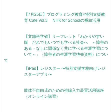
【7月25日】プログラミング教育×特別支援教
育 Cafe Vol.3 NHK for Schoolの番組活用
【文部科学省】リーフレット「わかりやすい
版 だれでもいつでも学べる社会へ ～障害の
ある・なしに関係なく共に学べる生涯学習につ
いて～」（障害者の生涯学習啓発資料）につい
て
【iPad】レジスター 〜特別支援学校向けレジ
スターアプリ〜
肢体不自由児のための視線入力装置活用講座
（オンライン講習）