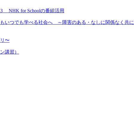
NHK for Schoolの番組活用
もいつでも学べる社会へ ～障害のある・なしに関係なく共に
プリ〜
ン講習）