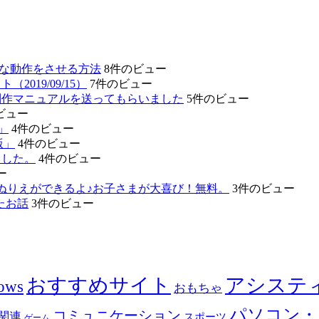
的な動作をさせる方法
8件のビュー
19/09/15）
7件のビュー
制作マニュアルを送ってもらいました
5件のビュー
ビュー
」
4件のビュー
版」
4件のビュー
ました。
4件のビュー
ー
ぬりえができるよ♪お子さまが大喜び！無料。
3件のビュー
たお話
3件のビュー
おすすめサイト
アシステ
ows
おもちゃ
パソコン・
コミュニケーション
関連
スポーツ
ゲーム