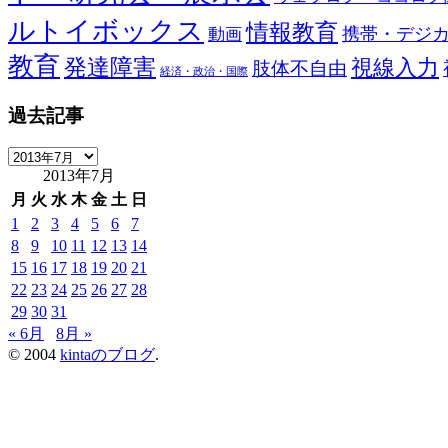
ルトイボックス
情報教育
携帯・デジ
動画
教育
発達障害
視線入力
肢体不自由
経済・政治・国際
過去記事
過
2013年7月
去
記
月
火
水
木
金
土
日
事
1
2
3
4
5
6
7
8
9
10
11
12
13
14
15
16
17
18
19
20
21
22
23
24
25
26
27
28
29
30
31
« 6月
8月 »
© 2004
kintaのブログ
.