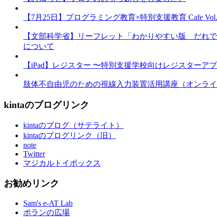
【7月25日】プログラミング教育×特別支援教育 Cafe Vol.3 
【文部科学省】リーフレット「わかりやすい版 だれで
について
【iPad】レジスター 〜特別支援学校向けレジスターア
肢体不自由児のための視線入力装置活用講座（オンライ
kintaのブログリンク
kintaのブログ（サテライト）
kintaのブログリンク（旧）
note
Twitter
マジカルトイボックス
お勧めリンク
Sam's e-AT Lab
ポランの広場