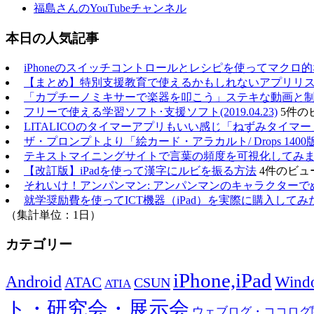
福島さんのYouTubeチャンネル
本日の人気記事
iPhoneのスイッチコントロールとレシピを使ってマクロ
【まとめ】特別支援教育で使えるかもしれないアプリリスト（20
「カプチーノミキサーで楽器を叩こう」ステキな動画と
フリーで使える学習ソフト･支援ソフト(2019.04.23)
5件の
LITALICOのタイマーアプリもいい感じ「ねずみタイマー
ザ・プロンプトより「絵カード・アラカルト/ Drops 1400
テキストマイニングサイトで言葉の頻度を可視化してみ
【改訂版】iPadを使って漢字にルビを振る方法
4件のビュ
それいけ！アンパンマン: アンパンマンのキャラクターで
就学奨励費を使ってICT機器（iPad）を実際に購入してみ
（集計単位：1日）
カテゴリー
iPhone,iPad
Android
Wind
ATAC
CSUN
ATIA
ト・研究会・展示会
ウェブログ・ココログ