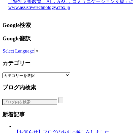
「特別支援教育，AT，AAC，コミュニケーション支援」
www.assistivetechnology.cfbx.jp
Google検索
Google翻訳
Select Language
▼
カテゴリー
カ
テ
ブログ内検索
ゴ
リ
ー
新着記事
【お知らせ】ブログのお引っ越しをしました。