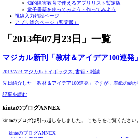
知的障害教育で使えるアプリリスト暫定版
電子書籍を使ってみよう・作ってみよう
視線入力特設ページ
アプリ総合ページ（暫定版）
「
2013年07月23日
」
一覧
マジカル新刊「教材＆アイデア100連発
2013/7/23
マジカルトイボックス
,
書籍・雑誌
先日紹介した「教材＆アイデア100連発」ですが，表紙の絵が確
記事を読む
kintaのブログANNEX
kintaのブログは引っ越しをしました。 こちらをご覧ください
kintaのブログANNEX