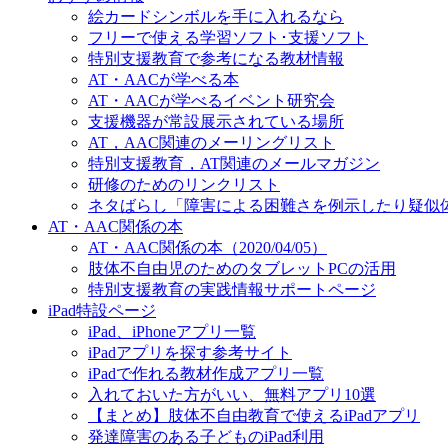
絵カードシンボルを手に入れるなら
フリーで使える学習ソフト･支援ソフト
特別支援教育で参考になる教材情報
AT・AACが学べる本
AT・AACが学べるイベント研究会
支援機器が常設展示されている場所
AT，AAC関連のメーリングリスト
特別支援教育，AT関連のメールマガジン
研修のためのリンクリスト
ネタばらし「障害による困難さを例示したり疑似
AT・AAC関係の本
AT・AAC関係の本（2020/04/05）
肢体不自由児のためのタブレットPCの活用
特別支援教育の実践情報サポートページ
iPad特設ページ
iPad、iPhoneアプリ一覧
iPadアプリを探す参考サイト
iPadで作れる教材作成アプリ一覧
入れておいた方がいい、無料アプリ10選
【まとめ】肢体不自由教育で使えるiPadアプリ
発達障害のある子どものiPad利用